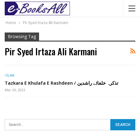
Home
Pir Syed Irtaza Ali Karmani
Browsing Tag
Pir Syed Irtaza Ali Karmani
ISLAM
Tazkara E Khulafa E Rashdeen / تذکرہ خلفائے راشدین
Mar 29, 2023