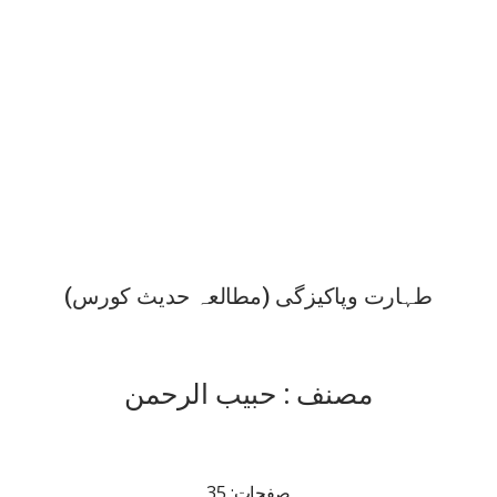
طہارت وپاکیزگی (مطالعہ حدیث کورس)
مصنف : حبیب الرحمن
صفحات: 35