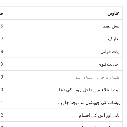
عناوین
صف
پیش لفظ
5
تعارف
7
آیات قرآنی
8
احادیث نبوی
9
طہارت جزوایمان ہے
9
بیت الخلاء میں داخل ہونے کی دعا
10
پیشاب کی چھینٹوں سے بچنا چاہیے
11
پانی اور اس کی اقسام
12