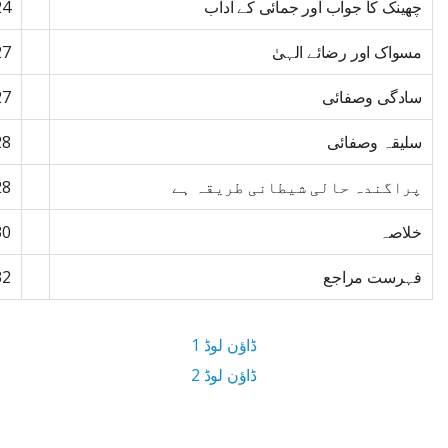
چھینک کا جواب اور جمائی کے آداب
24
مسواک اور رضائے الہیٰ
27
سادگی وصفائی
27
سلیقہ وصفائی
28
پراگندہ حالی شیطانی طریقہ ہے
28
خلاصہ
30
فہرست مراجع
32
ڈاؤن لوڈ 1
ڈاؤن لوڈ 2
1 MB ڈاؤن لوڈ سائز