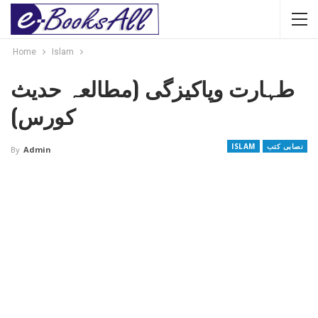
Home
Islam
طہارت وپاکیزگی (مطالعہ حدیث
کورس)
نصابی کتب
ISLAM
By
Admin