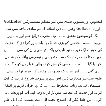
انیسویں اور بیسویں صدی میں غیر مسلم مستشرقین Goldzehar
اور Guillau me وغیرہ نے دین اسلام کے دو بنیادی ماخذ میں سے
ایک کو موضوع تحقیق بناتے ہوئے مغربی ذرائع علم اور اپنے زیر
تربیت مسلم محققین کو بڑی حد تک یہ بات باور کرا دی کہ حدیث
کی حیثیت ایک غیر معتبر تاریخی بلکہ قیاسی بیان کی سی ہے، اس
میں مختلف محرکات کے سبب تعریفی و توصیفی بیانات کو شامل
کر لیا گیا ہے اور بہت سی گردش کرنے والی افواہوں کو جگہ دے
دی گئی ہے۔ اس سب کے پیچھے یہ مقصد کار فرما تھا کہ دینی
علوم سے غیر متعارف ذہن اس نہج پر سوچنا شروع کر دے کہ ایک
مسلمان کے لیے زیادہ محفوظ یہی ہے کہ وہ قرآن کریم پر اکتفا
کر لے اور حدیث کے معاملہ میں پڑ کر بلاوجہ اپنے آپ کو پریشان نہ
کرے۔ اس غلط فکر کی اصلاح الحمد للہ امت مسلمہ کے اہل علم