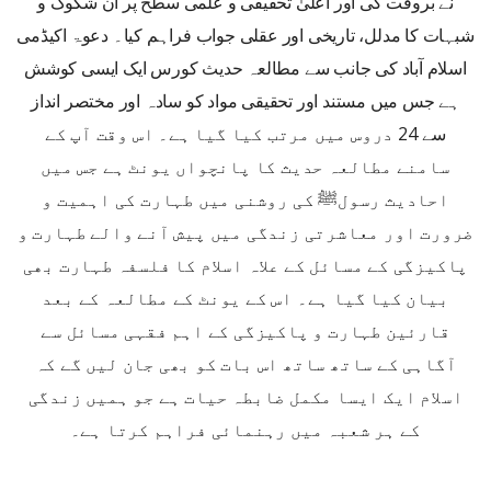
نے بروقت کی اور اعلیٰ تحقیقی و علمی سطح پر ان شکوک و
شبہات کا مدلل، تاریخی اور عقلی جواب فراہم کیا۔ دعوۃ اکیڈمی
اسلام آباد کی جانب سے مطالعہ حدیث کورس ایک ایسی کوشش
ہے جس میں مستند اور تحقیقی مواد کو سادہ اور مختصر انداز
سے 24 دروس میں مرتب کیا گیا ہے۔ اس وقت آپ کے
سامنے مطالعہ حدیث کا پانچواں یونٹ ہے جس میں
احادیث رسولﷺ کی روشنی میں طہارت کی اہمیت و
ضرورت اور معاشرتی زندگی میں پیش آنے والے طہارت و
پاکیزگی کے مسائل کے علاہ اسلام کا فلسفہ طہارت بھی
بیان کیا گیا ہے۔ اس کے یونٹ کے مطالعہ کے بعد
قارئین طہارت و پاکیزگی کے اہم فقہی مسائل سے
آگاہی کے ساتھ ساتھ اس بات کو بھی جان لیں گے کہ
اسلام ایک ایسا مکمل ضابطہ حیات ہے جو ہمیں زندگی
کے ہر شعبہ میں رہنمائی فراہم کرتا ہے۔