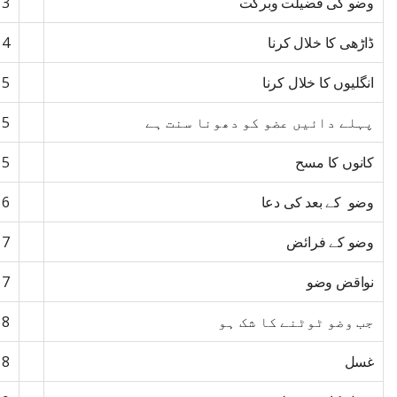
وضو کی فضیلت وبرکت
13
ڈاڑھی کا خلال کرنا
14
انگلیوں کا خلال کرنا
15
پہلے دائیں عضو کو دھونا سنت ہے
15
کانوں کا مسح
15
وضو کے بعد کی دعا
16
وضو کے فرائض
17
نواقض وضو
17
جب وضو ٹوٹنے کا شک ہو
18
غسل
18