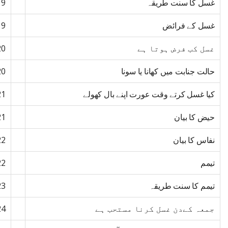
غسل کا سنت طریقہ
19
غسل کے فرائض
19
غسل کب فرض ہوتا ہے
20
حالت جنابت میں کھانا یا سونا
20
کیا غسل کرتے وقت عورت اپنے بال کھولے
21
حیض کا بیان
21
نفاس کا بیان
22
تیمم
22
تیمم کا سنت طریقہ
23
جمعہ کےدن غسل کرنا مستحب ہے
24