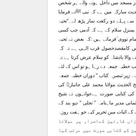
از مسجد میں داخل ہونے والے ہر شخص
ث مبارکہ میں ہے کہ نبی ﷺنے فرمایا
سے پہلے دو رکعت نماز پڑھ لے۔‘‘تحیۃ
ہ بمنزل سلام کے ہے کہ آدمی جب کسی
ام نووی ؒفرماتے ہیں :کہ بعض نے تحیۃ
 اس کامقصدحصول قرب الہی ہے نہ کہ
والا بادشاہ کو سلام عرض کرتا ہے نہ
 خطبہ جمعہ دے رہا ہو تو اس کے لئے
ے۔ زیر تبصرہ کتاب ’’ دوران خطبہ جمعہ
 الحدیث مولانا محمد علی جانباز﷫ کی
 کی کتابی صورت ہےجوانہوں نے شیخ
ی مدیر ماہنامہ ’’ تجلی ‘‘ دیو بند کے
کے اثبات میں تحریر کیے جو ہفت روزہ
۔ بعد ازاں قارئین کےاصرار پر مولانا
ن کو کتابی صورت میں مرتب کیا