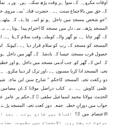
اوقات مکروہہ کے سوا ہر وقت پڑھ سکتے ہیں۔ ور یہ نم
کے حق میں بالاجماع سنت ہے ۔حضرت قتادہ ؓسے مروی حدی
:’’جو شخص مسجد میں داخل ہو تو اسے چاہئے کہ بیٹھنے 
المسجد پڑھنے سے دل میں مسجد کا احترام پیدا ہوتاہے ،ی
کے گھر جاتا ہے تو گھر والے کوملتے وقت سلام کہتا ہے۔ام
المسجد کو مسجد کے رب کو سلام قرار دیا ہے ،کیونکہ
حصول قرب مسجد، جیسا کہ بادشاہ کے گھر میں داخل ہونے 
کہ اس کے گھر کو۔جب آدمی مسجد میں داخل ہو اور خطیب
تحیۃ المسجد ادا کرنا مسنون ہے ،اور ترک کر دینا مکروہ ہ
دو رکعت تحیۃ المسجد کاحکم ‘‘ شارح سنن ابن ماجہ شیخ
علمی کاوش ہے ۔یہ کتاب دراصل مولانا کےان مضامین
الحدیث مولانا محمد اسماعیل سلفی ﷫ کےحکم پر عامر عثمان
جواب میں دورانِ خطبہ جمعہ دور کعت تحیۃ المسجد پڑہنے 
الاعتصام میں 13 اقساط میں شائع ہوئے 
مرحوم نے ہفت روزہ الاعتصام میں مطبوعہ مضامی