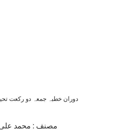
دوران خطبہ جمعہ دو رکعت تحی
مصنف : محمد علی ج