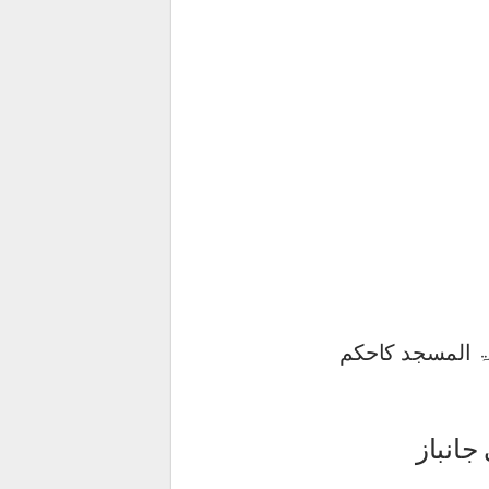
ۃ المسجد کاحکم
انباز