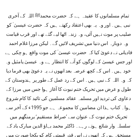
تمام مسلمانوں کا عقیدہ ہے کہ حضرت محمدﷺ اللہ کے آخری
نبی ہیں۔ اور وہ یہ بھی اعتقاد رکھتے ہیں کہ حضرت عیسیٰ ؑ کو
صلیب پر موت نہیں آئی، وہ زندہ اٹھا لیے گئے تھے اور قرب قیامت
وہ دوبارہ اس دنیا میں تشریف لائیں گے۔ لیکن مرزا غلام احمد
قادیانی نے دعویٰ کیا کہ حضرت عیسیٰ ؑ کی موت واقع ہو چکی ہے
اور جس عیسیٰ کے لوگوں کو آنے کا انتظار ہے وہ عیسیٰ یامثیل وہ
خود ہیں۔ اس کے کچھ عرصہ بعد انھوں نے یہ دعویٰ بھی فرما دیا
کہ وہ اللہ کے نبی ہیں۔ اس کے رد عمل کے طور پر ہندوستان کے
طول و عرض میں تحریک ختم نبوت کا آغاز ہوا جس میں مرزا کے
دعاوی کی تردید اور مسلمہ عقائد مسلمین کی تائید کا کام شروع
ہوا۔ کتاب ہذا ان مضامین کا مجموعہ ہے جو 1995ء کے آخر سے
تحریک ختم نبوت کے عنوان سے ’صراط مستقیم‘ برمنگھم میں
سلسلہ وار شائع ہوتے رہے۔ ڈاکٹر محمد بہاؤ الدین مبارک باد کے
مستحق ہیں کہ انھوں نے اس قدر قیمتی کام کو یکجا صورت میں