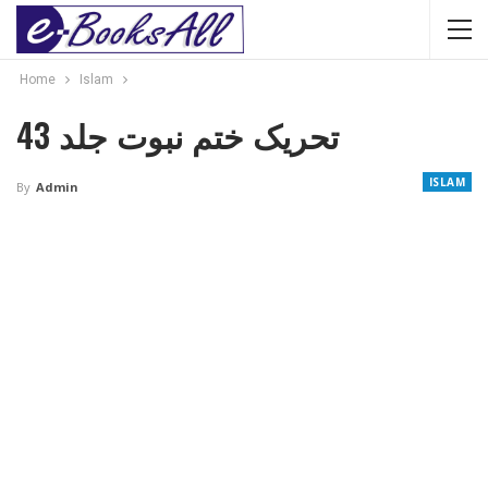
Home
Islam
تحریک ختم نبوت جلد 43
ISLAM
By
Admin