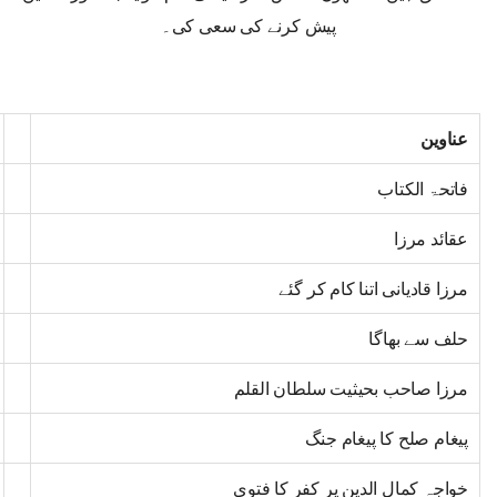
پیش کرنے کی سعی کی۔
عناوین
فاتحۃ الکتاب
عقائد مرزا
مرزا قادیانی اتنا کام کر گئے
حلف سے بھاگا
مرزا صاحب بحیثیت سلطان القلم
پیغام صلح کا پیغام جنگ
خواجہ کمال الدین پر کفر کا فتوی