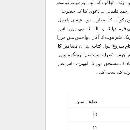
زندہ اٹھا لیے گئے تھے اور قرب قیامت
 احمد قادیانی نے دعویٰ کیا کہ حضرت
کو آنے کا انتظار ہے وہ عیسیٰ یامثیل
 فرما دیا کہ وہ اللہ کے نبی ہیں۔ اس
 ختم نبوت کا آغاز ہوا جس میں مرزا
کام شروع ہوا۔ کتاب ہذا ان مضامین کا
نبوت کے عنوان سے ’صراط مستقیم‘ برمنگھم میں
باد کے مستحق ہیں کہ انھوں نے اس قدر
کرنے کی سعی کی۔
صفحہ نمبر
10
11