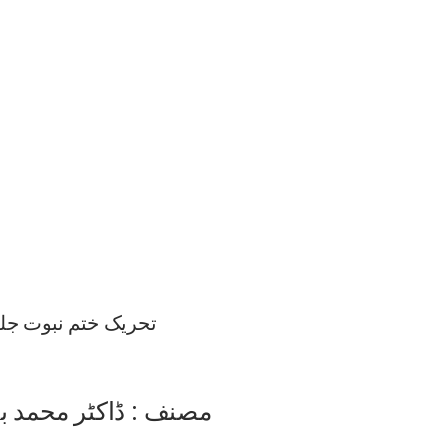
تحریک ختم نبوت جلد 6
مصنف : ڈاکٹر محمد بہ