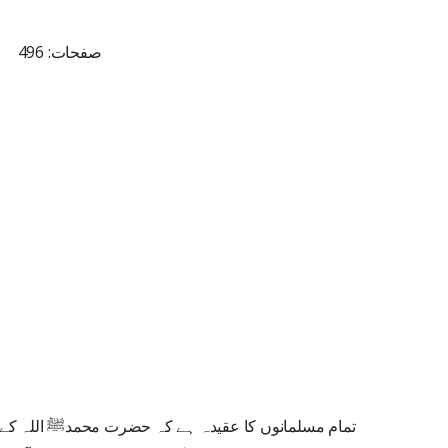
صفحات: 496
تمام مسلمانوں کا عقیدہ ہے کہ حضرت محمدﷺ اللہ کے آخ