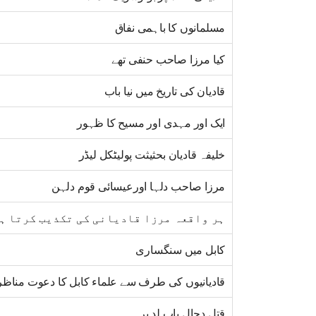
مسلمانوں کا باہمی نفاق
کیا مرزا صاحب حنفی تھے
قادیان کی تاریخ میں نیا باب
ایک اور مہدی اور مسیح کا ظہور
خلیفہ قادیان بحثیثت پولیٹکل لیڈر
مرزا صاحب دلہا اورعیسائی قوم دلہن
ہر واقعہ مرزا قادیانی کی تکذیب کرتا ہ
کابل میں سنگساری
قادیانیوں کی طرف سے علماء کابل کا دعوت مناظ
قتل دجال باب لد پر