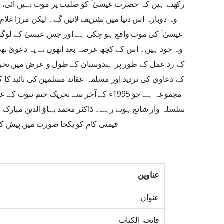
رکھتے ہیں کہ حضرت عیسیٰ ؑ کو صلیب پر موت نہیں آئی، وہ 
وہ دوبارہ اس دنیا میں تشریف لائیں گے۔ لیکن مرزا غلام
عیسیٰ ؑ کی موت واقع ہو چکی ہے اور جس عیسیٰ کے لوگوں 
وہ خود ہیں۔ اس کے کچھ عرصہ بعد انھوں نے یہ دعویٰ بھی
کے رد عمل کے طور پر ہندوستان کے طول و عرض میں تحریک
کے دعاوی کی تردید اور مسلمہ عقائد مسلمین کی تائید کا 
مجموعہ ہے جو 1995ء کے آخر سے تحریک ختم 
سلسلہ وار شائع ہوتے رہے۔ ڈاکٹر محمد بہاؤ الدین مبارک 
قیمتی کام کو یکجا صورت میں پیش 
عناوین
عنوان
فاتحۃ الکتاب