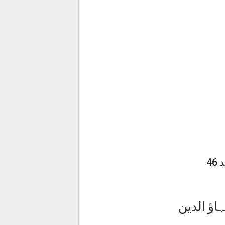
4
اؤ الدین