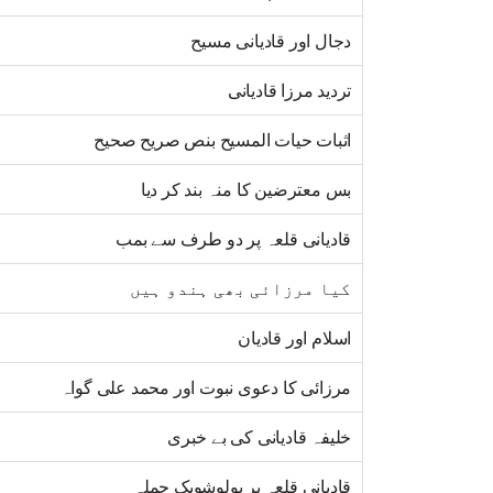
دجال اور قادیانی مسیح
تردید مرزا قادیانی
اثبات حیات المسیح بنص صریح صحیح
بس معترضین کا منہ بند کر دیا
قادیانی قلعہ پر دو طرف سے بمب
کیا مرزائی بھی ہندو ہیں
اسلام اور قادیان
مرزائی کا دعوی نبوت اور محمد علی گواہ
خلیفہ قادیانی کی بے خبری
قادیانی قلعہ پر بولوشویک حملہ