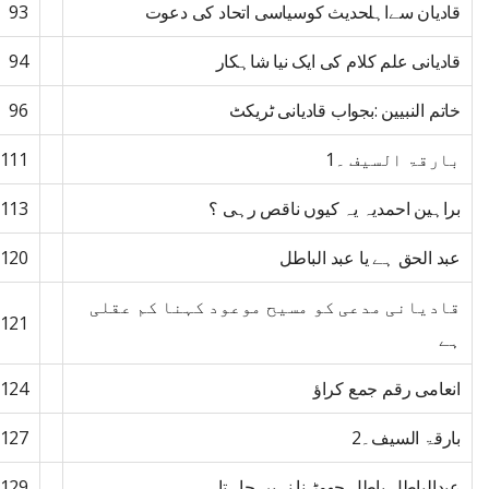
قادیان سےاہلحدیث کوسیاسی اتحاد کی دعوت
93
قادیانی علم کلام کی ایک نیا شاہکار
94
خاتم النبیین :بجواب قادیانی ٹریکٹ
96
بارقۃ السیف ۔1
111
براہین احمدیہ یہ کیوں ناقص رہی ؟
113
عبد الحق ہے یا عبد الباطل
120
قادیانی مدعی کو مسیح موعود کہنا کم عقلی
121
ہے
انعامی رقم جمع کراؤ
124
بارقۃ السیف۔2
127
عبدالباطل باطل چھوڑ نا نہیں چاہتا
129