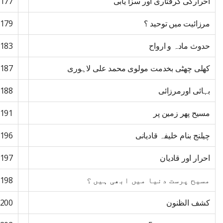
احرارکی گرفتاری اور سزا یابی
177
مرزائیت میں توحید ؟
179
حدوث مادہ و ارواح
183
کھلی چھٹی بخدمت مولوی محمد علی لاہوری
187
بہائی اورمرزائی
188
مسیح پھر زمین پر
191
چیلنج بنام خلیفہ قادیانی
196
احرار اور قادیان
197
مسیح پرست دنیا میں ابھی ہیں ؟
198
کشف الظنون
200