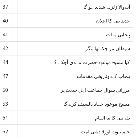
آنےوالا زلزلہ شدید ہو گا
37
جدید نبی کا اعلان
40
پنجابی مثلث
41
شیطان مر چکا تھا مگر
42
كيا مسیح موعود حضرت مہدی آچکے ؟
44
پنجاب کےدوتاریخی مقدمات
47
مرزائی سوال جماعت اہل حدیث پر
50
مسیح موعود جہاد بالسیف کرے گا
53
نئے نبی کا نیا الہام
61
ختم نبوت اورقادیانی امت
62