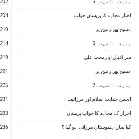
بارقۃ السیف ۔5
202
اخبار مجاہد کا پریشان خواب
204
مسیح پھر زمین پر
210
بارقۃ السیف ۔6
214
سر اقبال او رمحمد علی
219
مسیح پھر زمین پر
221
بارقۃ السیف ۔7
225
انجمن حمایت اسلام اور مرزائیت
231
احرار کے مجاہد کا خواب پریشاں
233
کیا سارا ہندوستان مرزائی ہو گیا ؟
236