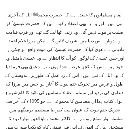
تمام مسلمانوں کا عقیدہ ہے کہ حضرت محمدﷺ اللہ کے آخری
نبی ہیں۔ اور وہ یہ بھی اعتقاد رکھتے ہیں کہ حضرت عیسیٰ ؑ کو
صلیب پر موت نہیں آئی، وہ زندہ اٹھا لیے گئے تھے اور قرب قیامت
وہ دوبارہ اس دنیا میں تشریف لائیں گے۔ لیکن مرزا غلام احمد
قادیانی نے دعویٰ کیا کہ حضرت عیسیٰ ؑ کی موت واقع ہو چکی ہے
اور جس عیسیٰ کے لوگوں کو آنے کا انتظار ہے وہ عیسیٰ یامثیل وہ
خود ہیں۔ اس کے کچھ عرصہ بعد انھوں نے یہ دعویٰ بھی فرما دیا
کہ وہ اللہ کے نبی ہیں۔ اس کے رد عمل کے طور پر ہندوستان کے
طول و عرض میں تحریک ختم نبوت کا آغاز ہوا جس میں مرزا کے
دعاوی کی تردید اور مسلمہ عقائد مسلمین کی تائید کا کام شروع
ہوا۔ کتاب ہذا ان مضامین کا مجموعہ ہے جو 1995ء کے آخر سے
تحریک ختم نبوت کے عنوان سے ’صراط مستقیم‘ برمنگھم میں
سلسلہ وار شائع ہوتے رہے۔ ڈاکٹر محمد بہاؤ الدین مبارک باد کے
مستحق ہیں کہ انھوں نے اس قدر قیمتی کام کو یکجا صورت میں