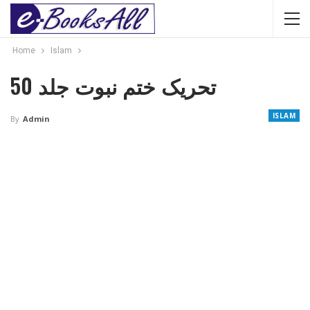
Home
Islam
تحریک ختم نبوت جلد 50
ISLAM
By
Admin