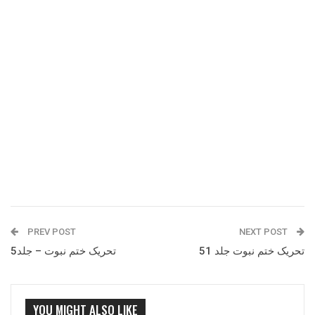
PREV POST
NEXT POST
تحریک ختم نبوت جلد 51
تحریک ختم نبوت – جلد5
YOU MIGHT ALSO LIKE