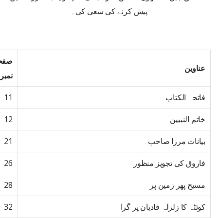
پیش کرنے کی سعی کی۔
صفح
عناوین
نمبر
فاتحہ الکتاب
11
خاتم النبیین
12
بیانات مرزا صاحب
21
فاروق کی تجویز منظور
26
مسیح پھر زمین پر
28
کوئٹہ کا زلزلہ قادیان پر گرا
32