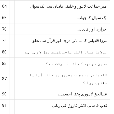
امیر جماعت لاہور و خلیفہ قادیان سے ایک سوال
64
ایک سوال کا جواب
65
احراری اور قادیانی
70
مرزا قادیانی کا انتہائی درجہ اور قرآن سے تعلق
72
مولانا ثناء اللہ صاحب کھیت پھل لا رہا ہے
80
مسیح موعود کے آنے کا وقت ہے ؟
85
قادیانی مسیح مسیحیوں پر غالب آیا یا
87
مغلوب ہوا ؟
عبدالحق لاہوری پختہ احمدیہے
90
کذب قادیانی :اڈیٹر فاروق کی زبانی
91