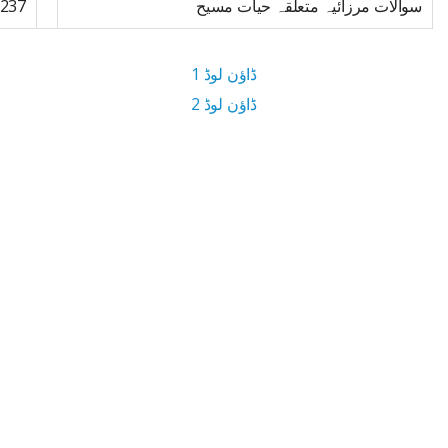
سوالات مرزائیہ متعلقہ حیات مسیح
237
ڈاؤن لوڈ 1
ڈاؤن لوڈ 2
6.5 MB ڈاؤن لوڈ سائز