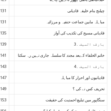
چیلنج بنام خلیفہ قادیانی
131
مباہلہ مابین جماعت حنفیہ و مرزائیہ
131
قادیانی مسیح کی تکذیب کی آواز
135
بارقۃ السیف ۔3
139
خاتم الخلفاء کےبعد مجدد کا سلسلہ جاری نہیں رہ سکتا
141
بارقۃ السیف ۔4
143
قادیانیوں اور احرار کا مباہلہ
147
تحریف کس نے کی ؟
149
سنگاپور میں تبلیغ احمدیت کی حقیقت
153