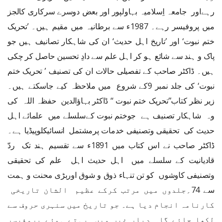
رہےاور جامعہ اِسلامیہ بہاولپور اور بعض دوسرے سرکاری کالجز
میں پروفیسر رہے۔ 1987ء سے برطانیہ میں مقیم ہیں۔ ’تحریک
ختم نبوت‘ اور ’تاریخ اہل حدیث‘ ان کی شاہکار تصانیف ہیں جو
پاک و ہند سے شائع ہو کر اہل علم سے دادِ تحسین حاصل کر چکی
ہیں۔ ڈاکٹر صاحب کے تفصیلی حالات ان کی تصنیف ’ تحریک ختم
نبوت‘ کی جلد نمبر 9کے شروع میں ملاحظہ کیے جاسکتے ہیں۔
زیر نظر کتاب’’تحریک ختم نبوت ‘‘ ڈاکٹر بہاؤالدین حفظہ اللہ کی
وہ شاہکار تصنیف ہے جوختم نبوت کےسلسلے میں علمائے اہل
حدیث کی تحقیقی وتصنیفی خدمات پرمشتمل انسائیکلوپیڈیا ہے۔
ڈاکٹر صاحب نے اس کتاب میں 1891ء سے تقسیم ہند تک ردّ
قادیانیت کے سلسلے میں اہل حدیث اہل علم کی تحقیقی
وتصنیفی کاوشوں کو تن تنہاء ذوق و شوق اوربڑی محنت و ہمت
سے 74؍جلدوں میں مرتب کرکے عظیم الشان تاریخی
کارنامہ انجام دیا ہے۔ جو تاریخ میں سنہری حروف سے
لکھا جائے گا۔ دیار غیر میں رہتے ہوئے پروفیسر