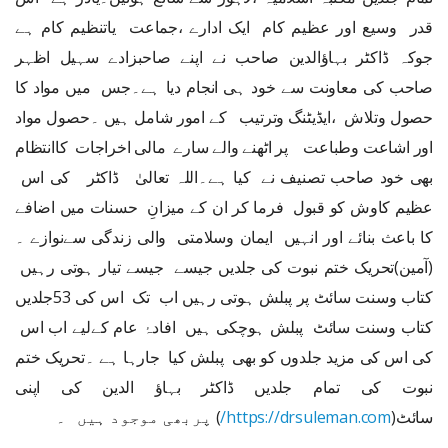
قدر وسیع اور عظیم کام ایک ادارے ،جماعت یاتنظیم کام ہے
جوکہ ڈاکٹر بہاؤالدین صاحب نے اپنے صاحبزادے سہیل اظہر
صاحب کی معاونت سے خود ہی انجام دیا ہے۔جس میں مواد کا
حصول وتلاش ،ایڈیٹنگ وترتیب کے امور شامل ہیں ۔حصول مواد
اور اشاعت وطباعت پر اٹھنے والے سارے مالی اخراجات کاانتظام
بھی خود صاحب تصنیف نے کیا ہے۔اللہ تعالیٰ ڈاکٹر کی اس
عظیم کاوش کو قبول فرما کر ان کے میزانِ حسنات میں اضافے
کا باعث بنائے اور انہیں ایمان وسلامتی والی زندگی سےنوازے ۔
(آمین)تحریک ختم نبوت کی جلدیں جیسے جیسے تیار ہوتی رہیں
کتاب وسنت سائٹ پر پبلش ہوتی رہیں اب تک اس کی 53جلدیں
کتاب وسنت سائٹ پبلش ہوچکی ہیں افادۂ عام کےلیے اب اس
کی اس کی مزید جلدوں کو بھی پبلش کیا جارہا ہے ۔تحریک ختم
نبوت کی تمام جلدیں ڈاکٹر بہاؤ الدین کی اپنی
سائٹ(
https://drsuleman.com/
) پربھی موجود ہیں ۔