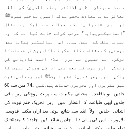
محمد سلیمان اظہر (ڈاکٹر بہاء الدین) کو اللہ
تعالیٰ نے یہ سعادت بخشی ہے کہ انہوں نے ختم نبوتﷺ
اور ردِّ قادیانیت کے حوالے سے ایک بے مثال
’’انسائیکلوپیڈیا‘‘ مرتب کرکے ثابت کیا ہے کہ وہ
نمونہ سلف کے امین ہیں۔ اس انسائیکلو پیڈیا میں
برصغیر کے مختلف مکاتب فکر کے اکابرین کی خدمات کا
تزکرہ ہے جنہوں نے مرزا غلام احمد قادیانی کی
زندگی اور موت کے بعد بھی اس کی جھوٹی نبوت کا
ردّکیا اور پھر تحریک ختم نبوتﷺ اور ردقادیانیت
میں تقریری اور تحریری خدمات پیش کیں ۔74 میں سے 60
جلدیں تو باقاعدہ مختلف مکتبات سے پرنٹ ہوچکی ہیں باقی
جلدیں ابھی طباعت کے انتظار میں ہیں۔تحریک ختم نبوت کی
ابتدائی جلدیں اولاً انڈیا سے شائع ہوئی بعد ازاں مکتبہ قدوسیہ
،لاہور نے اس کی پہلی 17 ؍جلدیں شائع کیں۔جلد17 کےبعد60تک
تمام جلدیں مکتبہ اسلامیہ ،لاہور سے شائع ہوئیں۔یادر ہے اس