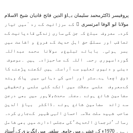
پروفیسر ڈاکٹرمحمد سلیمان بہاؤ الدین فاتح قادیان شیخ الاسلام
مولانا ابو الوفا امرتسری ﷫ کے مرزائیت کے رد ّمیں تیار
کردہ معروف مبلغ کہ جن کی ساری زندگی قادیانیت کے
تعاقب اور مسلکِ حق اہل حدیث کے فروغ و اشاعت میں
بسر ہوئی۔ بابائے تبلیغ، مولانا محمد عبداللہ
گورداسپوری رحمہ اللہ کے صاحبزادہ ہیں ۔موصوف
دینی و دنیوی تعلیم سے آراستہ ہیں لکھنے پڑھنے کا
ذوق اچھا ہے۔ستر اور اسی کی دہائی میں پاک وہند
کےمعروف علمی مجلات میں انکے کئی علمی وتحقیقی
مضامین شائع ہوئے ۔مجلہ محدث،لاہور میں بھی درجن
سے زائد مضامین شائع ہوئے ۔ڈاکٹر بہاؤ الدین
صاحب شہید ملت علامہ احسان الہی ظہیر کےجاری کردہ
رسالہ ’ترجمان الحدیث ‘ کی مجلس ادارت میں بھی شامل
رہے ۔ 1970ء کے عشرے میں جامعہ سلفیہ میں انگریزی کے اُستاد