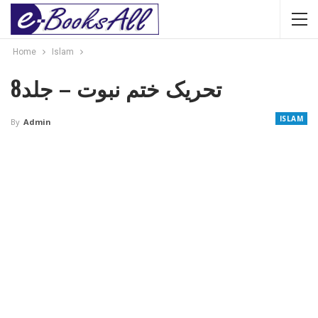
Home
Islam
تحریک ختم نبوت – جلد8
ISLAM
By
Admin