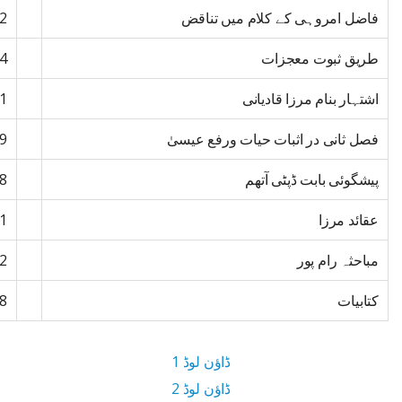
فاضل امروہی کے کلام میں تناقض
2
طریق ثبوت معجزات
4
اشتہار بنام مرزا قادیانی
1
فصل ثانی در اثبات حیات ورفع عیسیٰ
9
پیشگوئی بابت ڈپٹی آتھم
8
عقائد مرزا
1
مباحثہ رام پور
2
کتابیات
8
ڈاؤن لوڈ 1
ڈاؤن لوڈ 2