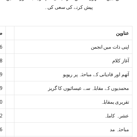
پیش کرنے کی سعی کی۔
عناوین
صف
اپنی ذات میں انجمن
6
آغاز کلام
8
آتھم اور قادیانی کے مباحثہ پر ریویو
9
محمدیوں کے مقابلہ سے عیسائیوں کا گریز
9
تقریری یمقابلہ
0
عشرہ کاملہ
2
مباحثہ مد
6