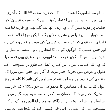
تمام مسلمانوں کا عقیدہ ہے کہ حضرت محمدﷺ اللہ کے آخری
نبی ہیں۔ اور وہ یہ بھی اعتقاد رکھتے ہیں کہ حضرت عیسیٰ ؑ کو
صلیب پر موت نہیں آئی، وہ زندہ اٹھا لیے گئے تھے اور قرب قیامت
وہ دوبارہ اس دنیا میں تشریف لائیں گے۔ لیکن مرزا غلام احمد
قادیانی نے دعویٰ کیا کہ حضرت عیسیٰ ؑ کی موت واقع ہو چکی ہے
اور جس عیسیٰ کے لوگوں کو آنے کا انتظار ہے وہ عیسیٰ یامثیل وہ
خود ہیں۔ اس کے کچھ عرصہ بعد انھوں نے یہ دعویٰ بھی فرما دیا
کہ وہ اللہ کے نبی ہیں۔ اس کے رد عمل کے طور پر ہندوستان کے
طول و عرض میں تحریک ختم نبوت کا آغاز ہوا جس میں مرزا کے
دعاوی کی تردید اور مسلمہ عقائد مسلمین کی تائید کا کام شروع
ہوا۔ کتاب ہذا ان مضامین کا مجموعہ ہے جو 1995ء کے آخر سے
تحریک ختم نبوت کے عنوان سے ’صراط مستقیم‘ برمنگھم میں
سلسلہ وار شائع ہوتے رہے۔ ڈاکٹر محمد بہاؤ الدین مبارک باد کے
مستحق ہیں کہ انھوں نے اس قدر قیمتی کام کو یکجا صورت میں