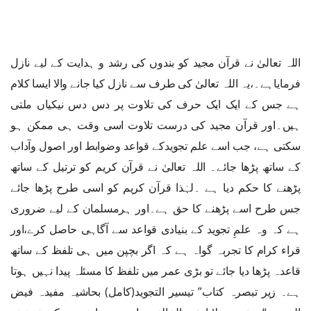
اللہ تعالیٰ نے قرآن مجید کو بندوں کی رشد و ہدایت کے لیے نازل
فرمایاہے۔،یہ اللہ تعالیٰ کی طرف سے نازل کیا جانے والا ایسا کلام
ہے جس کے ایک ایک حرف کی تلاوت پر دس دس نیکیاں ملتی
ہیں۔اور قرآن مجید کی درست تلاوت اسی وقت ہی ممکن ہو
سکتی ہے، جب اسے علم تجویدکے قواعد وضوابط اور اصول وآداب
کے ساتھ پڑھا جائے۔ اللہ تعالیٰ نے قرآن کریم کو ترتیل کے ساتھ
پڑھنے کا حکم دیا ہے ۔لہٰذا قرآن کریم کو اسی طرح پڑھا جائے
جس طرح اسے پڑھنے کا حق ہے۔اور ہرمسلمان کے لیے ضروری
ہے کہ وہ علمِ تجوید کے بنیادی قواعد سے آگاہی حاصل کرے،اور
قراء کرام کا تجربہ گواہ ہے کہ اگر بچپن میں ہی تلفظ کے ساتھ
قاعدہ پڑھا دیا جائے تو بڑی عمر میں تلفظ کا مسئلہ پیدا نہیں ہوتا
ہے۔ زیر تبصرہ کتاب” تیسیر التجوید(کامل) بحاشیہ مفیدہ فیض