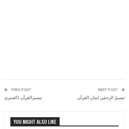
PREV POST
NEXT POST
تیسیرُ الرحمٰن لبیان القرآن
تیسیرالقرآن ڈکشنری
YOU MIGHT ALSO LIKE