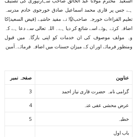
السعید “محترم مولانا عبد الخالق صاحب سہارنپوری کی تصنیف
ہے جس پر قاری محمد اسماعیل صادق خورجوی خادم مدرسہ
تعلیم القراءات خورجہ صاحب﷾ نے مفید حاشیے (فیض السعید)کا
اضافہ کرتے ہوئے اسے شائع کر دیا ہے۔ اللہ تعالی سے دعا ہے کہ
وہ مولف موصوف کی ان خدمات کو اپنی بارگاہ میں قبول
ومنظور فرمائے اور ان کے میزان حسنات میں اضافہ فرمائے۔آمین
عناوین
صفحہ نمبر
گرامی نامہ حضرت قاری نیاز احمد
3
عرض محشی عفی عنہ
4
خطبہ
5
باب اول