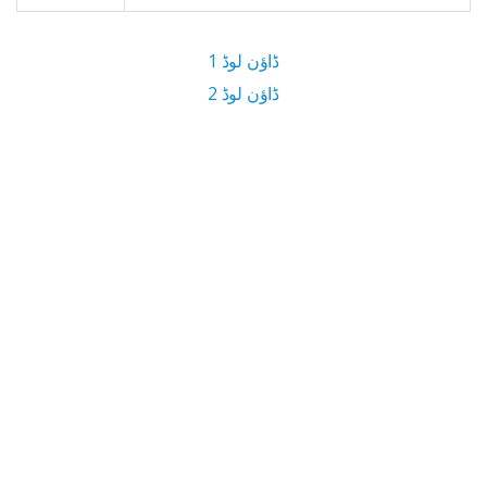
ڈاؤن لوڈ 1
ڈاؤن لوڈ 2
3.4 MB ڈاؤن لوڈ سائز