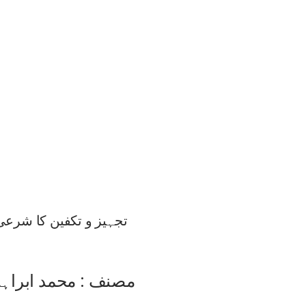
تجہیز و تکفین کا شرع
مصنف : محمد ابراہی