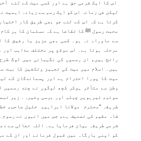
اس کا ایک شرعی حق ہے اور کسی میت کے لئے آخر
لیکن فی زمانہ اس کو ایک رسم سے زیادہ اہمیت ن
کرتا ہے کہ اس کے لئے جو بھی طریق کار اختیار
محبت رسول ﷺ کا تقاضا ہے کہ مسلمان کا ہر کام 
سے ماوراء نہ ہو۔ کسی بھی عزیز یا رفیق کا ا
مرحلہ ہوتا ہے۔ اس موقع پر مختلف مذاہب اور م
رائج ہیں، ان رسموں کی نگہبانی میں لوگ طرح 
ہیں۔ اسلام میں میت کی تجہیز وتکفین کا بہت س
میت کا پورا احترام ہے اور پسماندگان کے لیے
وطن سے متأثر ہوکر کچھ لوگوں نے چند رسمیں اس
سوئم، تیرہویں چہلم اور برسی وغیرہ۔ زیر تبصر
طریقہ “محترم مولانا ابراہیم خلیل صاحب، خطی
شاہ مقیم کی تصنیف ہے، جس میں انہوں نے رسوم 
شرعی طریقہ بیان فرمایا ہے۔ اللہ تعالی سے دعا
کو اپنی بارگاہ میں قبول فرمائے اور ان کے می