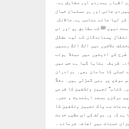
ی اظہار ہمدردی اور سفارش ہے۔
ہیں دی جاتی اور ہر مسلمان خیال
 کر لیا جائے مناسب ہے۔حالانکہ
سنت نبوی ﷺ کے مطابق ہو اور اس
نتقال پسماندگان کے لیے مشکل
ختلف علاقوں میں الگ الگ رسمیں
طرح کی اذیتوں میں مبتلا ہوتے
ادہ طریقہ بتایا گیا ہے جس میں
 تسلی کا سامان بھی۔ برادران
 موقع پر بھی گھڑلی ہیں۔ مثلاً
ہ کتاب” تجہیز وتکفین کا شرعی
ب مرکزی مسجد اہلحدیث ، حجرہ
وبدعات سے پاک تجہیز وتکفین کا
 ہے کہ وہ مولف کی اس عظیم خدمت
زان حسنات میں اضافہ فرمائے ۔