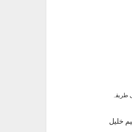
ی طریقہ
م خلیل