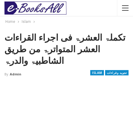
Home
Islam
تکملۃ العشرۃ فی اجراء القراءات
العشر المتواترۃ من طریق
الشاطبیۃ والدرۃ
تجوید وقراءات
ISLAM
By
Admin