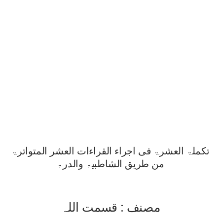
تکملۃ العشرۃ فی اجراء القراءات العشر المتواترۃ
من طریق الشاطبیۃ والدرۃ
مصنف : قسمت اللہ