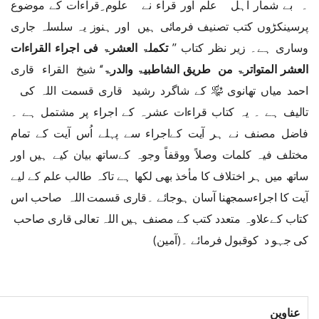
۔ بے شمار اہل علم اور قراء نے علوم ِقراءات کے موضوع
پرسینکڑوں کتب تصنیف فرمائی ہیں اور ہنوز یہ سلسلہ جاری
وساری ہے۔ زیر نظر کتاب ’’
تکملۃ العشرۃ فی اجراء القراءات
العشر المتواترۃ من طریق الشاطبیۃ والدرۃ
‘‘ شیخ القراء قاری
احمد میاں تھانوی ﷾ کے شاگرد رشید قاری قسمت اللہ کی
تالیف ہے ۔ یہ کتاب قراءات عشرہ کے اجراء پر مشتمل ہے ۔
فاضل مصنف نے ہر آیت کےاجراء سے پہلے اُس آیت کے تمام
مختلف فیہ کلمات وصلاً ووقفاً وجوہ کےساتھ بیان کیے ہیں اور
ساتھ میں ہر اختلاف کا مأخذ بھی لکھا ہے تاکہ طالب علم کے لیے
آیت کا اجراءسمجھنا آسان ہوجائے ۔قاری قسمت اللہ صاحب اس
کتاب کےعلاوہ متعدد کتب کے مصنف ہیں اللہ تعالی قاری صاحب
کی جہو د کوقبول فرمائے ۔(آمین)
عناوین