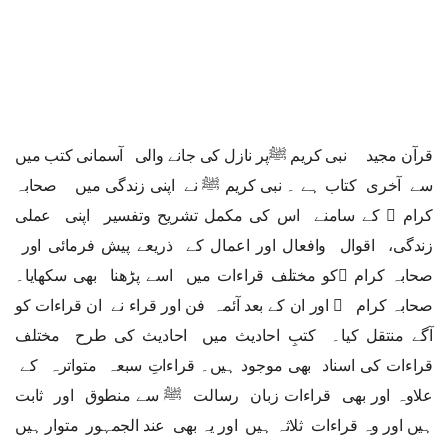
قرآن مجید نبی کریم ﷺپر نازل کی جانے والی آسمانی کتب میں
سے آخری کتاب ہے ۔ نبی کریم ﷺ نے اپنی زندگی میں صحابہ
کرام ﷢ کے سامنے اس کی مکمل تشریح وتفسیر اپنی عملی
زندگی، اقوال وافعال اور اعمال کے ذریعے پیش فرمائی اور
صحابہ کرام ﷢کو مختلف قراءات میں اسے پڑھنا بھی سکھایا۔
صحابہ کرام ﷢ اور ان کے بعد آئمہ فن اور قراء نے ان قراءات کو
آگے منتقل کیا۔ کتبِ احادیث میں احادیث کی طرح مختلف
قراءات کی اسناد بھی موجود ہیں۔ قراءاتِ سبعہ متواترہ کے
علاوہ اور بھی قراءات زبان رسالت ﷺ سے منطوق اور ثابت
ہیں اور وہ قراءات ثلاثہ ہیں اور یہ بھی عند الجمہور متوار ہیں