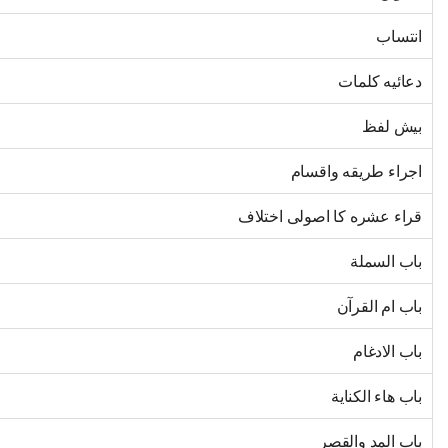
انتساب
دعائيه كلمات
بيش لفظ
اجراء طريقه واقسام
قراء عشره كا اصولى اختلاف
باب السملة
باب ام القرآن
باب الادغام
باب هاء الكناية
باب المد والقصر