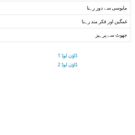
مایوسی سے دور رہنا
غمگین اور فکر مند رہنا
جھوٹ سے پرہیز
ڈاؤن لوڈ 1
ڈاؤن لوڈ 2
7.9 MB ڈاؤن لوڈ سائز