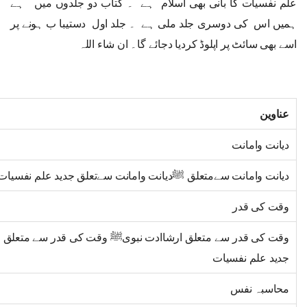
علم نفسیات کا بانی بھی اسلام ہے ۔ کتاب دو جلدوں میں ہے
ہمیں اس کی دوسری جلد ملی ہے ۔ جلد اول دستیبا ب ہونے پر
اسے بھی سائٹ پر اپلوڈ کردیا دجائے گا۔ ان شاء اللہ
عناوین
دیانت وامانت
دیانت وامانت سےمتعلق ﷺدیانت وامانت سےتعلق جدید علم نفسیات
وقت کی قدر
وقت کی قدر سے متعلق ارشاادت نبویﷺ وقت کی قدر سے متعلق
جدید علم نفسیات
محاسبہ نفس