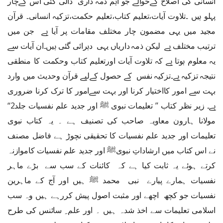
انسانی کی اصلاح کےحوالے جو اہم ذمہ داری ڈالی گئی اس کےچار
پہلو ہیں ۔تلاوت آیات،تعلیم کتاب،تعلیم حکمت،تزکیہ انسانی۔ قرآن
مجید میں یہی مضمون چار مختلف مقامات پر آیا ہے جن میں
ترتیب مختلف ہے لیکن ذمہ داریاں یہی دہرائی گئی ہیں۔ان آیات سے
یہ معلوم ہوتا ہے کہ تلاوت آیات اورتعلیم کتاب وحکمت کا منطقی
نتیجہ تزکیہ ہے۔تزکیہ نفس کے حصول کےلیے قرآن وحدیث میں وارد
بہت سے امور کااختیار کرنا اور بہت سےامور کا ترک کرنا ضروری
ہے۔ زیر نظر کتاب ’’ تعلیمات نبوی ﷺ اور جدید علم نفسیات جلد2‘‘
مولانا ہارون معاویہ صاحب کی تصنیف ہے ۔ یہ کتاب نبوی
تعلیمات اور جدید علم نفسیات کا تحقیقی نچوڑ ہے فاضل مصنف
نے اس کتاب میں ارشاداتِ نبویﷺ اور جدید علم نفسیات کاموازنہ
کرتے ہوئے یہ ثابت کیا ہے کہ کائنات کے سب سے بڑے ماہر
نفسیات ہمارے پیارے نبی محمد ﷺ ہیں اور آج کے ماہرین
نفسیات جو کچھ اچھے اور مثبت اصول پیش کررہے ہیں وہ سب
اسلامی تعلیمات سے اخذ شدہ ہیں ۔ اور علم ِ سائنس کی طرح