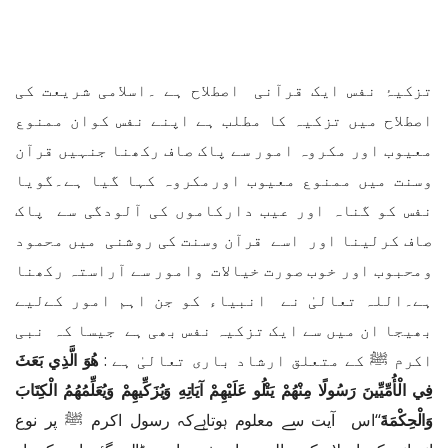
تزکیۂ نفس ایک قرآنی اصطلاح ہے ۔اسلامی شریعت کی
اصطلاح میں تزکیہ کا مطلب ہے اپنے نفس کوان ممنوع
معیوب اور مکروہ امور سے پاک صاف رکھنا جنہیں قرآن
وسنت میں ممنوع معیوب اورمکروہ کہا گیا ہے۔گویا
نفس کو گناہ اور عیب دارکاموں کی آلودگی سے پاک
صاف کرلینا اور اسے قرآن وسنت کی روشنی میں محمود
ومحبوب اور خوب صورت خیالات وامور سے آراستہ رکھنا
ہے۔اللہ تعالیٰ نے انبیاء کو جن اہم امور کےلیے
بھیجا ان میں سے ایک تزکیہ نفس بھی ہے جیسا کہ نبی
اکرم ﷺ کے متعلق ارشاد باری تعالیٰ ہے :
هُوَ الَّذِي بَعَثَ
فِي الْأُمِّيِّينَ
رَسُولًا مِنْهُمْ يَتْلُو عَلَيْهِمْ آيَاتِهِ وَيُزَكِّيهِمْ وَيُعَلِّمُهُمُ الْكِتَابَ
وَالْحِكْمَةَ
‘‘اس آیت سے معلوم ہوتاہےکہ رسول اکرم ﷺ پر نوع