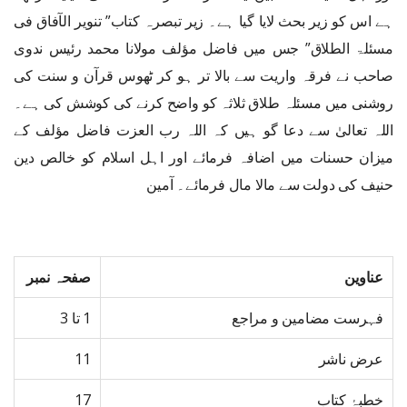
ہے اس کو زیر بحث لایا گیا ہے۔ زیر تبصرہ کتاب” تنویر الآفاق فی
مسئلۃ الطلاق” جس میں فاضل مؤلف مولانا محمد رئیس ندوی
صاحب نے فرقہ واریت سے بالا تر ہو کر ٹھوس قرآن و سنت کی
روشنی میں مسئلہ طلاق ثلاثہ کو واضح کرنے کی کوشش کی ہے۔
اللہ تعالیٰ سے دعا گو ہیں کہ اللہ رب العزت فاضل مؤلف کے
میزان حسنات میں اضافہ فرمائے اور اہل اسلام کو خالص دین
حنیف کی دولت سے مالا مال فرمائے۔ آمین
عناوین
صفحہ نمبر
فہرست مضامین و مراجع
1 تا 3
عرض ناشر
11
خطبۂ کتاب
17