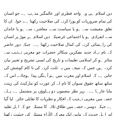
دین اسلام ہی وہ واحد فطری اور عالمگیر مذہب ہے جو انسان
کی تمام ضروریات کو پورا کرنے کی صلاحیت رکھتا ہے، خواہ ان کا
تعلق معیشت سے ہو یا سیاست سے، معاشرے سے ہو یا خاندان
سے، انفرادی ہو یا اجتماعی غرضیکہ دین اسلام ہر موڑ پر انسان
کی راہنمائی کرنے کی کمال صلاحیت رکھتا ہے۔ جبکہ دور حاضر
کے نام نہاد جدید مفکرین سکالر حضرات جو مغربی تہذیب سے
متاثر ہو کر اسلامی تعلیمات و تاریخ کی ایسی تشریح و تعبیر بیان
کرتے ہیں جس کے نتیجے میں یہ ثابت کرنے کی نا کام کوشش کی
جاتی ہے کہ اسلام اور مغرب میں ہم آہنگی پیدا ہوجائے، اس کے
ساتھ ساتھ حقوق نسواں کا نام لے کر عورت کو مارکیٹ کی زینت
بنایا جارہا ہے۔ زیر نظر مضمون دو پہلوؤں پر مشتمل ہے پہلے
حصے میں مغربی تہذیب کے افکار و نظریات کا تقابلی جائزہ لیا گیا
ہے جبکہ دوسرے حصے میں طلاق ثلاثہ کا مسئلہ جو کہ اہل تقلید
اور اہل حدیث کے مابین ایک معرکۃ الآراء مسئلہ کی حیثیت رکھتا