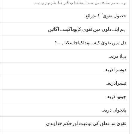
وہ محرمات جن سےاجتناب کرنا ضروری ہے
حصول تقوی ٰ کےذرائع
ہم اپنے دلوں میں تقوی کاپوداکیسے اگائیں
دل میں تقویٰ کیسےپیداکیاجاسکتاہے ؟
پہلا ذریعہ
دوسرا ذریعہ
تیسراذریعہ
چوتھا ذریعہ
پانچواں ذریعہ
تقویٰ سےتعلق کی نوعیت اورحکم خداوندی