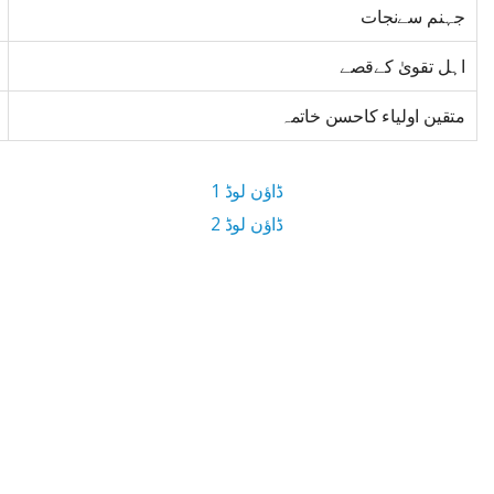
جہنم سےنجات
اہل تقویٰ کےقصے
متقین اولیاء کاحسن خاتمہ
ڈاؤن لوڈ 1
ڈاؤن لوڈ 2
3 MB ڈاؤن لوڈ سائز