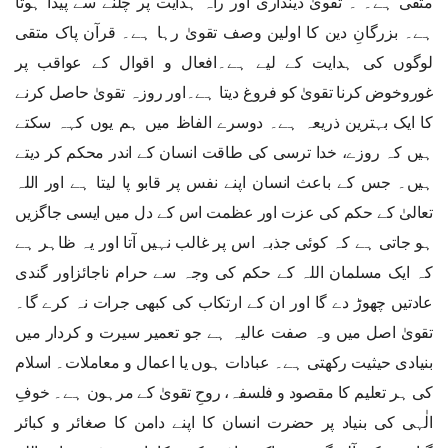
متقی ہے۔ ۔ تقویٰ دینداری اور راہ ہدایت پر چلنے سے پیدا ہوتا
ہے۔ بزرگانِ دین کا اولین وصف تقویٰ رہا ہے۔ قرآن پاک متقی
لوگوں کی ہدایت کے لیے ہے۔افعال و اقوال کے عواقب پر
غوروخوض کرنا تقویٰ کو فروغ دیتا ہے۔اور روزہ تقویٰ حاصل کرنے
کا ایک بہترین ذریعہ ہے۔ دوسرے الفاظ میں ہم یوں کہہ سکتے
ہیں کہ روزے، خدا ترسی کی طاقت انسان کے اندر محکم کر دیتے
ہیں۔ جس کے باعث انسان اپنے نفس پر قابو پا لیتا ہے اور اللہ
تعالیٰ کے حکم کی عزت اور عظمت اس کے دل میں ایسی جاگزیں
ہو جاتی ہے کہ کوئی جذبہ اس پر غالب نہیں آتا اور یہ ظاہر ہے
کہ ایک مسلمان اللہ کے حکم کی وجہ سے حرام ناجائزاور گندی
عادتیں چھوڑ دے گا اور ان کے ارتکاب کی کبھی جرات نہ کرے گا۔
تقویٰ اصل میں وہ صفت عالیہ ہے جو تعمیر سیرت و کردار میں
بنیادی حیثیت رکھتی ہے۔ عبادات ہوں یا اعمال و معاملات۔ اسلام
کی ہر تعلیم کا مقصود و فلسفہ، روحِ تقویٰ کے مرہون ہے۔ خوفِ
الٰہی کی بنیاد پر حضرت انسان کا اپنے دامن کا صغائر و کبائر