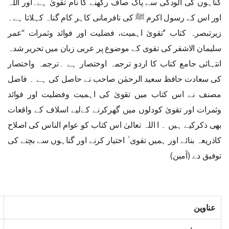
گناہوں کی آلودگی سے پاک صاف رکھنے کا نام تقویٰ ہے۔اور اللہ
اور اس کے رسول اکرم ﷺ کی نافرمانی کاہر کام گناہ کہلاتا ہے۔
زیرتبصرہ کتاب ’’تقویٰ اہمیت، فضلیت اور فوائد وثمرات ‘‘عمر
سلیمان الاشقر کی تقوی کے موضوع پر عربی زبان میں تحریر شدہ
انتہائی جامع کتاب کا اردو ترجمہ اوختصار ہے ۔ترجمہ واختصار
کی سعادت حافظ سعید الرحمٰن صاحب نے حاصل کی ہے ۔ فاضل
مصنف نے اس کتاب میں تقویٰ کی اہمیت وفضلیت اور فوائد
وثمرات اور تقویٰ کودلوں میں گھرکرنے کےلیے اسلاف کے واقعات
بھی ذکرکیے ہیں ۔ ا اللہ تعالیٰ اس کتاب کو عوام الناس کی اصلاح
کاذریعہ بنائے اور ہمیں تقوی ٰ اختیار کرنے اور گناہوں سے بچنے کی
توفیق دے (آمین)
عناوین