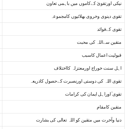
نیکی اورتقویٰ کےکاموں میں باہمی تعاون
تقوی دینوی وخروی بھلائیوں کامجموعہ
تقوی کےفوائد
متقین سےاللہ کی محبت
قبولیت اعمال کاسبب
اہل سنت خوراج اورمعتزلہ کااختلاف
تقوی اللہ کی دوستی اورنصبرت کےحصول کاذریعہ
تقوی ٰاوراہل ایمان کی کرامات
متقین کامقام
دنیا وآخرت میں متقین کو اللہ تعالی کی بشارت