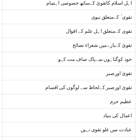
اہل اسلام کاتقویٰ کےساتھ خصوصی اہتمام
تقوی ٰ کےمتعلق نبوی
تقوی کےمتعلق اہل علم کے اقوال
تقویٰ کےبارےمیں شعراء نصائح
خود کوگناہوں سےپاک صاف مت کہو
تقویٰ اورصبر
تقویٰ اورصبر کےلحاظ سے لوگوں کی اقسام
عظیم جرم
اعمال کی بنیاد
عبادت میں غلو تقوی نہیں