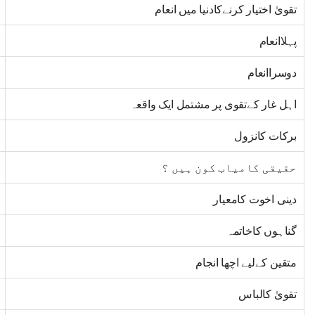
تقویٰ اختیار کرنےکادنیا میں انعام
پہلاانعام
دوسراانعام
اہل غار کےتقوی پر مشتمل ایک واقعہ
برکات کانزول
حقیقی کامیاب کون ہیں ؟
دینی اخوت کامعیار
گناہوں کاخاتمہ
متقین کےلیے اچھا انجام
تقویٰ کالباس