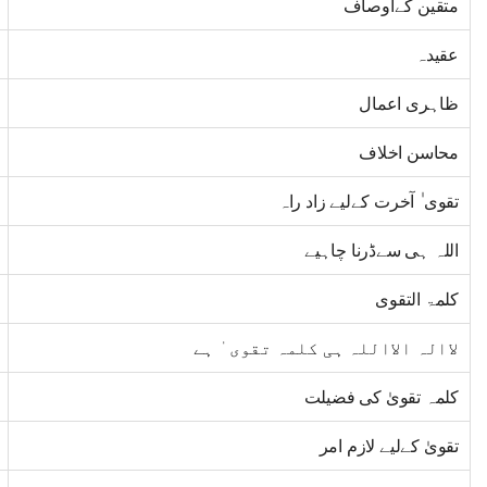
متقین کےاوصاف
عقیدہ
ظاہری اعمال
محاسن اخلاف
تقوی ٰ آخرت کےلیے زاد راہ
اللہ ہی سےڈرنا چاہیے
کلمۃ التقوی
لاالہ الااللہ ہی کلمہ تقوی ٰ ہے
کلمہ تقویٰ کی فضیلت
تقویٰ کےلیے لازم امر