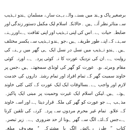
برصغیر پاک وہند میں بسنے والے بہت سارے مسلمان ہندو تہذیب
سے متاثر نظر آتے ہیں ۔حالانکہ اسلام ایک مکمل دستور زندگی اور
ضابطہ حیات ہے۔اس کی اپنی تہذیب اور اپنی ثقافت ہے،اوررہنے
سہنے کے اپنے طور طریقے ہیں ،جو ہندو تہذیب سے یکسر مختلف
ہیں۔ہندو تہذیب میں نسل در نسل ایک ہی گھر میں رہنے کی
روایت ہے۔ان کی نزدیک عورت کا نہ کوئی پردہ ہے اورنہ کوئی
مقام ومرتبہ،وہ عورت کو گھر کی لونڈی سمجھتے ہیں ،جس پر
خاوند سمیت گھر کے تمام افراد اور تمام رشتہ داروں کی خدمت
لازم اور واجب ہے۔بسااوقات ایک ایک عورت کے کئی کئی خاوند
ہوتے ہیں۔لیکن اسلام ایک غیرت وحمیت پر مبنی ایک پاکیزہ
مذہب ہے جو عورت کو گھر کی ملکہ قرار دیتا ہے اور اسے خاوند
کے علاوہ تمام غیر محرم مردوں سے پردہ کرنے کی تلقین کرتا
ہے،جس کےلئے الگ سے گھر ہونا از حد ضروری ہے۔ زیر تبصرہ
کتاب ’’ طرز رہائش الگ یا مشترکہ ‘‘ معروف مبلغہ