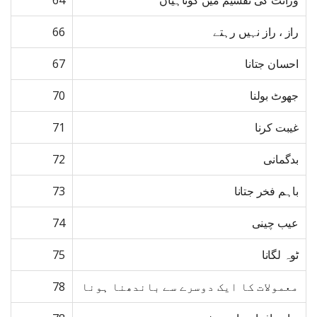
وراثت کی تقسیم میں کوتاہیاں
64
راز ، راز نہیں رہتے
66
احسان جتانا
67
جھوٹ بولنا
70
غیبت کرنا
71
بدگمانی
72
باہم فخر جتانا
73
عیب چینی
74
ٹوہ لگانا
75
معمولات کا ایک دوسرے سے باندھنا ہونا
78