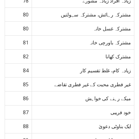
زیادہ افراد زیادہ مشورے
78
مشترکہ رہائش، مشترکہ سہولتیں
80
مشترکہ غسل خانہ
80
مشترکہ باورچی خانہ
81
مشترک کھانا
82
زیادہ کام، غلط تقسیم کار
84
غیر فطری محبت کے غیر فطری تقاضے
85
میکے رہنے کی خواہش
86
خود فریبی
87
ایک بناوٹی دعویٰ
88