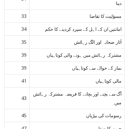
دینا
مسؤلیت کا تقاضا
33
امانتیں ان کے اہل کے سپرد کردینے کا حکم
34
آثار صحابہ اور الگ رہائش
35
مشترکہ رہائش میں ہونے والی کوتاہیاں
39
نماز کے حوالے سے کوتاہیاں
39
مالی کوتاہیاں
41
آگ سے بچنے اور بچانے کا فریضہ مشترکہ رہائش
43
میں
رسومات کی بیڑیاں
45
جہیز کا پھندا
47