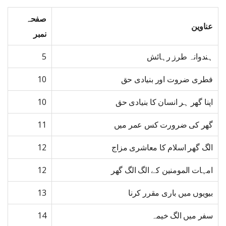
صفحہ
عناوین
نمبر
ہندوانہ طرز رہائش
5
فطری ضروت اور بنیادی حق
10
اپنا گھر ہر انسان کا بنیادی حق
10
گھر کی ضرورت کس عمر میں
11
الگ گھر اسلام کا معاشری مزاج
12
امہات المومنین کے الگ الگ گھر
12
بیویوں میں باری مقرر کرنا
13
سفر میں الگ خیمہ
14