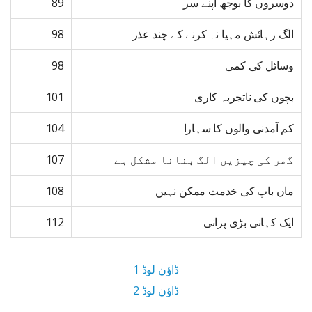
دوسروں کا بوجھ اپنے سر
89
الگ رہائش مہیا نہ کرنے کے چند عذر
98
وسائل کی کمی
98
بچوں کی ناتجربہ کاری
101
کم آمدنی والوں کا سہارا
104
گھر کی چیزیں الگ بنانا مشکل ہے
107
ماں باپ کی خدمت ممکن نہیں
108
ایک کہانی بڑی پرانی
112
ڈاؤن لوڈ 1
ڈاؤن لوڈ 2
4.2 MB ڈاؤن لوڈ سائز