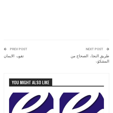
PREV POST
NEXT POST
طریق النجاۃ الصحاح من
تقویۃ الایمان
المشکوٰۃ
YOU MIGHT ALSO LIKE