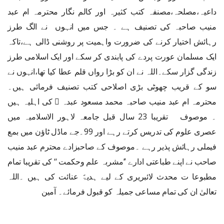
داعیہ،مصلحہ،مصنفہ کتب کثیرہ اور کالم نگار محترمہ ام عبد
منیب صاحبہ کی تصنیف ہے ۔ جس میں انہوں نے الگ طرز
رہائش اختیار کرنے کی ضرورت واہمیت پر روشنی ڈالی ہے،تاکہ
ایک مسلمان عورت پردے کی پابندی کر سکے اور ایک اسلامی طرز
زندگی گزار سکے۔اللہ نے ان کو بڑا رواں قلم عطا کیا تھا،انہوں نے
سو کے قریب چھوٹی بڑی اصلاحی کتب تصنیف فرمائی ہیں۔
محترمہ ام عبد منیب صاحبہ محمد مسعود عبدہ  کی اہلیہ ہیں
۔ موصوف تقریبا 23 سال قبل جامعہ لاہور الاسلامیہ میں
عصری علوم کی تدریس کرتے رہے اور 99۔جے ماڈل ٹاؤن میں بمع
فیملی رہائش پذیر رہے ۔موصوف کے صاحبزادے محترم عبد منیب
صاحب نے اپنے طباعتی ادارے ’’مشربہ علم وحکمت ‘‘ کی تقریبا تمام
مطبوعا ت محدث لائبریری کے لیے ہدیۃً عنائت کی ہیں ۔اللہ
تعالیٰ ان کی تمام مساعی جمیلہ کو قبول فرمائے۔ آمین