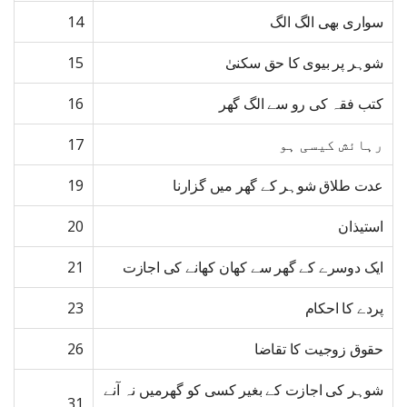
سواری بھی الگ الگ
14
شوہر پر بیوی کا حق سکنیٰ
15
کتب فقہ کی رو سے الگ گھر
16
رہائش کیسی ہو
17
عدت طلاق شوہر کے گھر میں گزارنا
19
استیذان
20
ایک دوسرے کے گھر سے کھان کھانے کی اجازت
21
پردے کا احکام
23
حقوق زوجیت کا تقاضا
26
شوہر کی اجازت کے بغیر کسی کو گھرمیں نہ آنے
31