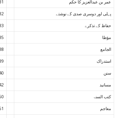
عمر بن عبدالعزیز کا حکم
31
پہلی اور دوسری صدی کے نوشتے
32
حفاظ کے تذکرے
33
مؤطا
35
الجامع
38
استدراک
39
سنن
40
مسانید
42
کتب السنۃ
50
معاجم
51