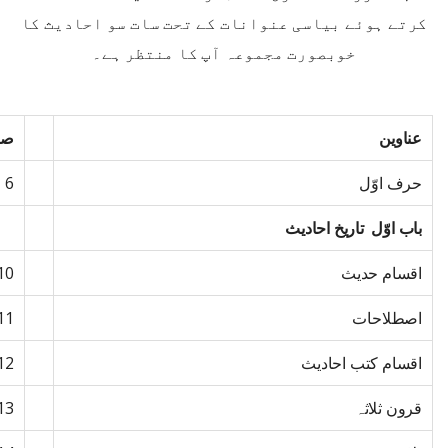
کرتے ہوئے بیاسی عنوانات کے تحت سات سو احادیث کا
خوبصورت مجموعہ آپ کا منتظر ہے۔
عناوین
صف
حرف اوّل
6
باب اوّل تاریخ احادیث
اقسام حدیث
10
اصطلاحات
11
اقسام کتب احادیث
12
قرون ثلاثہ
13