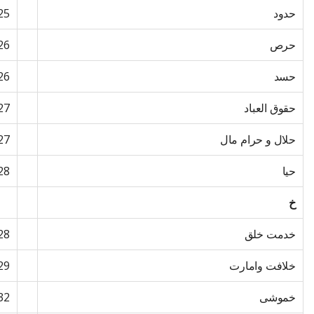
حدود
25
حرص
26
حسد
26
حقوق العباد
27
حلال و حرام مال
27
حیا
28
خ
خدمت خلق
28
خلافت وامارت
29
خموشی
32