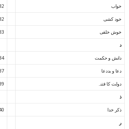
خواب
32
خود کشی
32
خوش خلقی
33
د
دانش و حکمت
34
دعا و بددعا
37
دولت کا فتنہ
39
ذ
ذکر خدا
40
ر