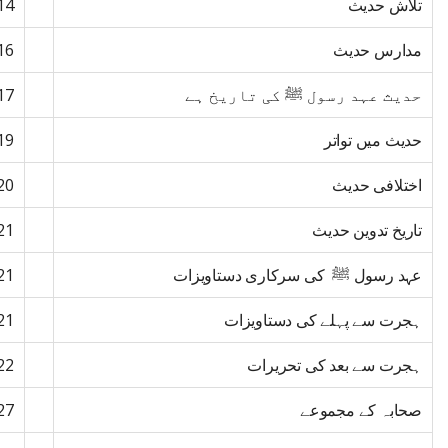
تلاش حدیث
14
مدارس حدیث
16
حدیث عہد رسول ﷺ کی تاریخ ہے
17
حدیث میں تواتر
19
اختلافی حدیث
20
تاریخ تدوین حدیث
21
عہد رسول ﷺ کی سرکاری دستاویزات
21
ہجرت سے پہلے کی دستاویزات
21
ہجرت سے بعد کی تحریرات
22
صحابہ کے مجموعے
27