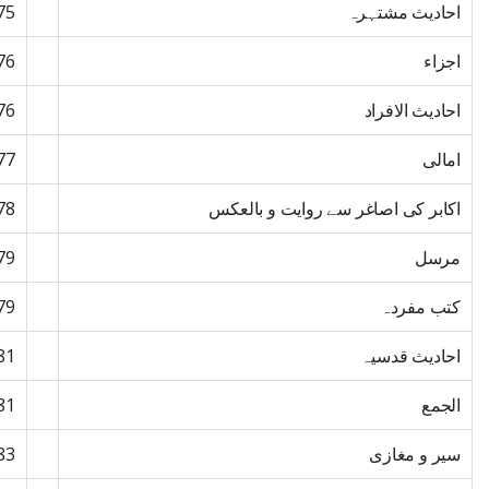
احادیث مشتہرہ
75
اجزاء
76
احادیث الافراد
76
امالی
77
اکابر کی اصاغر سے روایت و بالعکس
78
مرسل
79
کتب مفردہ
79
احادیث قدسیہ
81
الجمع
81
سیر و مغازی
83