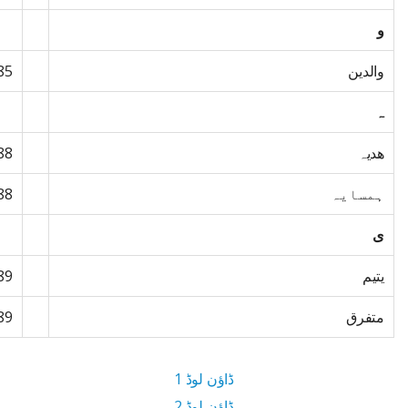
و
والدین
85
ہ
ھدیہ
88
ہمسایہ
88
ی
یتیم
89
متفرق
89
ڈاؤن لوڈ 1
ڈاؤن لوڈ 2