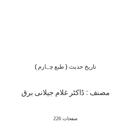
تاریخ حدیث ( طبع چہارم )
مصنف : ڈاکٹر غلام جیلانی برق
صفحات: 226