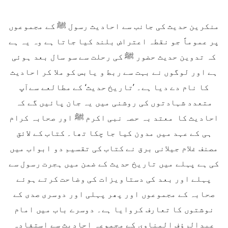
منکرین حدیث کی جانب سے احادیث رسول ﷺ کے مجموعوں
پر عموماً جو نقطہ اعتراض بلند کیا جاتا ہے وہ یہ ہے
کہ تدوین حدیث حضور ﷺ کی رحلت سے سو سال بعد ہوئی
ہے اور لوگوں نے بہت سے ربط و یابس کو ملا کر احادیث
کا نام دے دیا ہے۔ ’تاریخ حدیث‘ کے مطالعے سےآپ
متعدد شہادتوں کی روشنی میں یہ جان پائیں گے کہ
احادیث کا معتد بہ حصہ نبی اکرم ﷺ اور صحابہ کرام
ہی کے عہد میں مدون کیا جا چکا تھا۔ کتاب کے لائق
مصنف غلام جیلانی برق نے کتاب کی تقسیم دو ابواب میں
کی ہے پہلے میں تاریخ حدیث کے ضمن میں ہجرت رسول سے
پہلے اور بعد کی دستاویزات کی وضاحت کرتے ہوئے
صحابہ کے مجموعوں اور پھر پہلی اور دوسری صدی کے
نوشتوں کا تعارف کروایا ہے۔ دوسرے باب میں امام
عبدالرؤف المناوی کے مجموعہ احادیث سے استفادہ