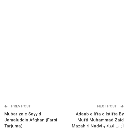
PREV POST
NEXT POST
Mubariza e Sayyid
Adaab e Ifta o Istifta By
Jamaluddin Afghan (Farsi
Mufti Muhammad Zaid
Tarjuma)
Mazahiri Nadvi آداب افتاء و