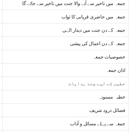
جمعہ میں تاخیر سے آنے والا جنت میں تاخیر سے جائے گا
جمعہ میں حاضری قربانی کا ثواب
جمعہ کے دن جنت میں دیدار الہٰی
جمعہ کے دن اعمال کی پیشی
خصوصیات جمعہ
اذان جمعہ
خطیب کے لیے چند ہدایات
خطبہ مسنونہ
فضائل درود شریف
جمعہ سے پہلے مسائل و آداب