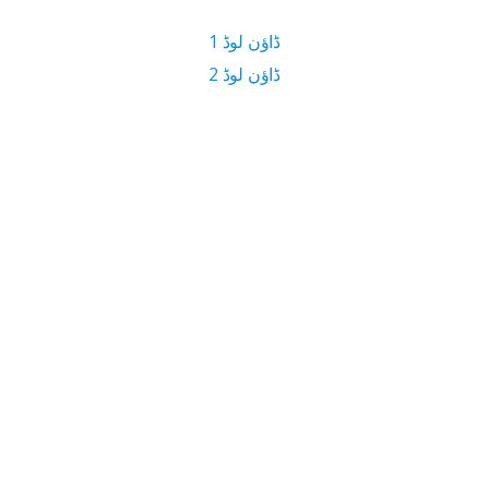
ڈاؤن لوڈ 1
ڈاؤن لوڈ 2
4.5 MB ڈاؤن لوڈ سائز