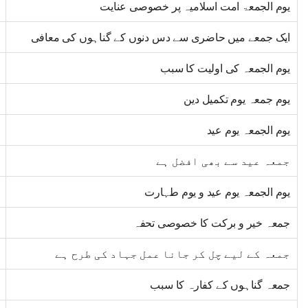
یوم الجمعۃ امت اسلامیہ پر خصوصی عنایت
ایک جمعے میں حاضری سے دس دنوں کے گناہوں کی معافی
یوم الجمعہ کی اولیت کا سبب
یوم جمعہ یوم تکمیل دین
یوم الجمعہ یوم عید
جمعہ عید سے بھی افضل ہے
یوم الجمعہ یوم عید و یوم طہارت
جمعہ خیر و برکت کا خصوصی تحفہ
جمعہ کے لیے چل کر جانا عمل جہاد کی طرح ہے
جمعہ گناہوں کے کفارہ کا سبب