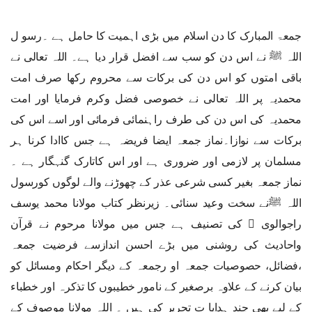
جمعۃ المبارک کا دن اسلام میں بڑی اہمیت کا حامل ہے ۔رسو ل
اللہ ﷺ نے اس دن کو سب سے افضل قرار دیا ہے۔ اللہ تعالی نے
باقی امتوں کو اس دن کی برکات سے محروم رکھا صرف امت
محمدیہ پر اللہ تعالی نے خصوصی فضل وکرم فرمایا اور امت
محمدیہ کی اس دن کی طرف راہنمائی فرمائی اور اسے اس کی
برکات سے نوازا۔نماز جمعہ ایضا فریضہ ہے جس کاادا کرنا ہر
مسلمان پر لازمی اور ضروری ہے اور اس کاتارک گنہگار ہے ۔
نماز جمعہ بغیر کسی شرعی عذر کے چھوڑنے والے لوگوں کورسول
اللہ ﷺنے سخت وعید سنائی۔ زیرنظر کتاب مولانا محمد یوسف
راجوالوی ﷫ کی تصنیف ہے جس میں مولانا مرحوم نے قرآن
واحادیث کی روشنی میں بڑے احسن اندازسے فرضیت جمعہ
،فضائل، حصوصیات جمعہ او رجمعہ کے دیگر احکام ومسائل کو
بیان کرنے کے علاوہ برصغیر کے نامور خطیبوں کا تذکرہ اور خطباء
کے لیے بھی چند ہدایا ت تحریر کی ہیں ۔ اللہ مولانا موصوف کے