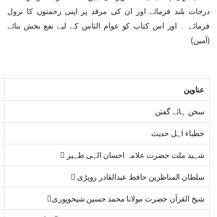
درجات بلند فرمائے اور ان کی مرقد پر اپنی رحمتوں کا نزول
فرمائے ۔ اور اس کتاب کو عوام الناس کے لیے نفع بخش بنائے
(آمین)
عناوین
سخن ہائے گفتن
خطباء اہل حدیث
شہید ملت حضرت علامہ احسان الہٰی ظہیر 
سلطان المناظرین حافظ عبدالقادر روپڑی 
شیخ القرآن حضرت مولانا محمد حسین شیخوپوری