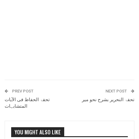
PREV POST
NEXT POST
تحفۃ النحریر بشرح نحو میر
تحفۃ الحفاظ فی الآیات
المتشابہات
YOU MIGHT ALSO LIKE