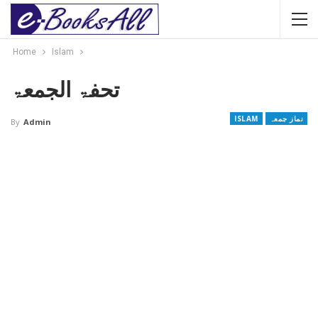
Home
Islam
تحفۃ الجمعۃ
نماز جمعہ
ISLAM
By
Admin