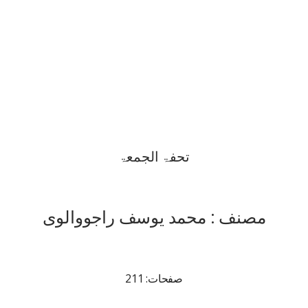
تحفۃ الجمعۃ
مصنف : محمد یوسف راجووالوی
صفحات: 211