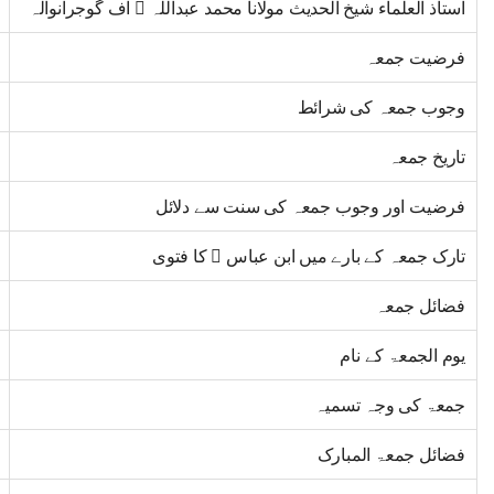
استاذ العلماء شیخ الحدیث مولانا محمد عبداللہ  آف گوجرانوالہ
فرضیت جمعہ
وجوب جمعہ کی شرائط
تاریخ جمعہ
فرضیت اور وجوب جمعہ کی سنت سے دلائل
تارک جمعہ کے بارے میں ابن عباس ﷜ کا فتوی
فضائل جمعہ
یوم الجمعۃ کے نام
جمعۃ کی وجہ تسمیہ
فضائل جمعۃ المبارک