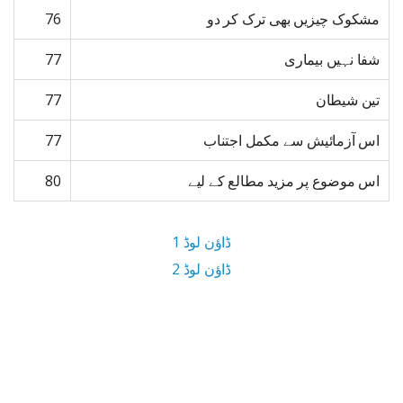
مشکوک چیزیں بھی ترک کر دو
76
شفا نہیں بیماری
77
تین شیطان
77
اس آزمائیش سے مکمل اجتناب
77
اس موضوع پر مزید مطالع کے لیے
80
ڈاؤن لوڈ 1
ڈاؤن لوڈ 2
6.6 MB ڈاؤن لوڈ سائز