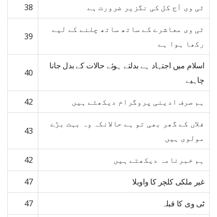
ٹی وی آج کل کی نگزیر ضرورت ہے
38
ٹی وی معاشرے کے ساتھ ساتھ چلنے کے لیے
39
رکھا ہوا ہے
اسلام میں اجتہاد ہے بدلتے ہوئے حالات کے بدل جانا
40
چاہیے
ہم صرف ادینی پروگرام دیکھتے ہیں
42
فلاں کے گھر بھی تو ہے حالانکہ وہ بہت بڑے
43
مولوی ہیں
ہم خبرنامہ دیکھتے ہیں
42
غیر ملکی کلچر کا واویلا
47
ٹی وی کا قبلہ
47