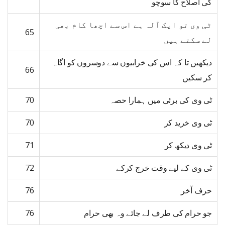
کی اصلاح کا سوچو
ٹی وی تو ایک آلہ ہے اس سے اچھا کام بھی
65
لے سکتے ہیں
دیکھیں تا کہ اس کی خرابیوں سے دوسروں کو اگاہ
66
کر سکیں
ٹی وی کی برئی میں ہمارا حصہ
70
ٹی وی خرید کر
70
ٹی وی دیکھ کر
71
ٹی وی کے لیے وقت خرچ کرکے
72
حرف آخر
76
جو حرام کی طرف لے جائے وہ بھی حرام
76