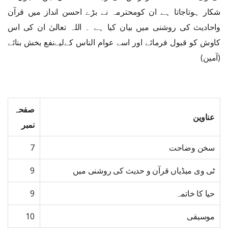
شکار ہوتاجاتا ہے ان کومحترمہ نے بڑے احسن انداز میں قرآن
واحادیث کی روشنی میں بیان کیا ہے ۔ اللہ تعالیٰ ان کی اس
کاوش کو قبول فرمائے اور اسے عوام الناس کےلیےنفع بخش بنائے
(آمین)
صفحہ
عناوین
نمبر
سخن وضاحت
7
ٹی وی میڈیاں قرآن و حدیث کی روشنی میں
9
حیا کا خاتمہ
9
موسیقی
10