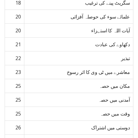
سگریٹ پینے کی ترغیب
18
علمائے سوء کی حوصلہ آفزائی
20
آیات اللہ کا استہزاء
20
دکھاوے کی عبادت
21
تبذیر
22
معاشرے میں ٹی وی کا اثر رسوخ
23
مکان میں حصہ
25
آمدنی میں حصہ
25
وقت میں حصہ
25
دوستی میں اشتراک
26