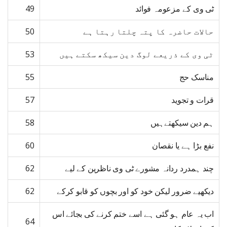
ٹی وی کے مزعومہ فوائد
49
حالات حاضرہ کا پتہ چلتا رہتا ہے
50
ٹی وی کے ذریعے لوگ دین سیکھ سکتے ہیں
53
مناسک حج
55
قرات و تجوید
57
ہم دین سیکھتےہیں
58
نفع بڑا ہے یا نقصان
60
چند ہمدرد ردانہ مشورے ٹی وی ناظرین کے لیے
62
دیکھیے ضرور لیکن خود کو اور بچوں کو قابو کرکے
62
اب یہ عام ہو گئی ہے اسے ختم کرنے کی بجائے اس
64