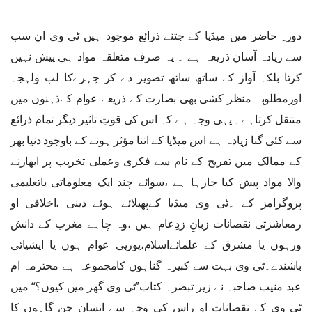
دور ِ حاضر میں میڈیا کے جتنے ذرائع موجود ہیں ٹی وی ان سب
سے زیادہ آسان ذریعہ ہے ۔ یہ صرف متعلقہ مواد ہی پیش نہیں
کرتا بلکہ آواز کے ساتھ ساتھ تصویر دے کر چہرےکا لب ولہجہ
اورمطلوبہ منظر کشی بھی بصارت کے ذریعے عوام کےذہنوں میں
منتقل کرتاہے۔ یہی وجہ ہے کہ اس کی قوتِ تاثیر دیگر تمام ذرائع
سے کئی گنا زیادہ ہے اس میڈیا کے اتنا مؤثر ہونے کے باوجود دنیا بھر
کے ممالک میں تفریح کے نام سے فکری وعملی تخریب پر ابھارنے
والا مواد پیش کیا جارہا ہے ،سوائے چند ایک معلوماتی یاتعلیمی
پروگرامز کے ۔ٹی وی میڈیا کےپھیلائے ہوئے دینی ،اخلاقی او
رمعاشرتی نقصانات زبانِ زدِعام ہیں ،وہ چاہے مغرب کے دانش
ورہوں یا مشرق کے علمائےاسلام،یورپی عوام ہوں یا ایشیائی
باشندے۔ٹی وی بہت سے کبیرہ گناہوں کامجموعہ ہے محترمہ ام
عبد منیب صاحبہ نے زیر تبصرہ کتاب’’ٹی وی گھر میں کیوں؟‘‘ میں
ٹی وی کے نقصانات او راس کی وجہ سے انسان جن گاہوں کا