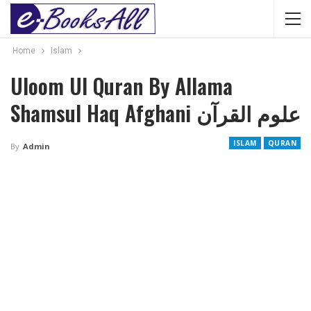
Home
Islam
Uloom Ul Quran By Allama
Shamsul Haq Afghani علوم القرآن
ISLAM
QURAN
By
Admin