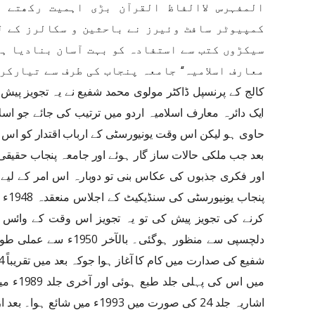
المفہرس لاالفاظ القرآن بڑی اہمیت رکھتے 
کمپیوٹر سافٹ وئیرز نے باحثین و سکالرز کے ل
سیکڑوں کتب سے استفادہ کو بہت آسان بنادیا ہے
کالج کے پرنسپل ڈاکٹر مولوی محمد شفیع نے یہ تجویز پیش 
ایک دائرہ معارف اسلامیہ اردو میں ترتیب کی جائے جو اسل
حاوی ہو لیکن اس وقت یونیورسٹی کے ارباب اقتدار کو اس پر
بعد جب ملکی حالات ساز گار ہوئے اور جامعہ پنجاب حقیقی
اور فکری جذبوں کی عکاس بنی تو دوبارہ اس امر کے لیے
پنجا
کرنے کی تجویز پیش کی تو یہ تجویز اس وقت کے وائس چ
دلچسپی سے منظور ہوگئی۔ 
میں اس ک
اشاریہ جلد 24 کی صورت میں 1993ء