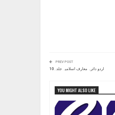
PREV POST
اردو دائرہ معارف اسلامیہ جلد۔10
YOU MIGHT ALSO LIKE