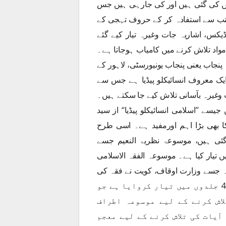
یں کی گئی ہیں اور کی جارہی ہیں جس
 کتب سے استفادہ کر کے حروف تہجی کے
ڈیکس، اشاریہ جات وغیرہ تیار کیے گئے
واد تلاش کرنے میں کامیاب ہوجاتا ہے۔
 مشتمل دانش گاہ پنجاب یعنی پنجاب یونیورسٹی، لاہور کے
یہ ایک معروف انسائیکلو پیڈیا ہے جس سے
یرہ بآسانی تلاش کیے جا سکتے ہیں۔
ے ’’اسلامی انسائیکلو پیڈیا‘‘ از سید
یکا بھی بڑا اہم اورمفید ہے۔ اسی طرح
ئی ہیں، موسوعۃ نظریۃ النعیم جسے
یک کمیٹی نے 12 جلدوں میں میں تیار کیا ہے۔ موسوعہ الفقہ الاسلامی
یہ جسے وزارت اوقاف، کویت نے فقہ کی
مہارت رکھنے والے جید اہل علم سے تقریبا 30 سال میں 45 جلدوں میں تیار کروایا ہے جو
اش کرنے کے لیے موسوعہ اطراف
آیات کی تلاش کرنے کے لیے معجم