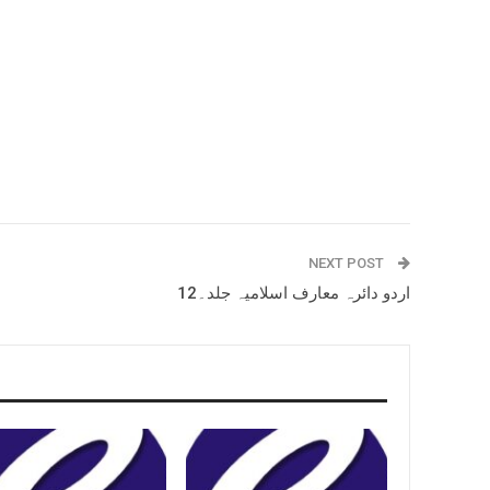
NEXT POST
اردو دائرہ معارف اسلامیہ جلد۔12