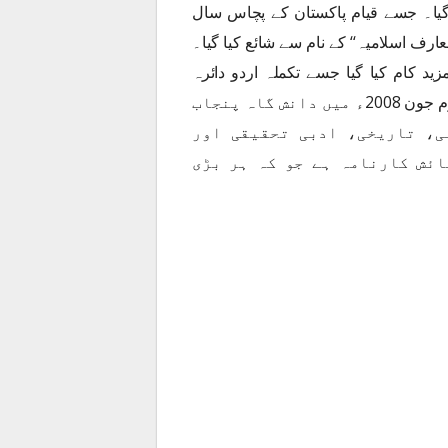
 گیا۔ جسے قیام پاکستان کے پچاس سال
 دائرہ معارف اسلامیہ‘‘ کے نام سے شائع کیا گیا۔
د کام کیا گیا جسے تکملہ اردو دائرہ
معارف اسلامیہ کے نام سے جلد اول مارچ 2002ء اور جلد دوم جون 2008ء میں دانش گاہ پنجاب
ی، تاریخی، ادبی تحقیقی اور
ائش کارنامہ ہے جو کہ ہر بڑی