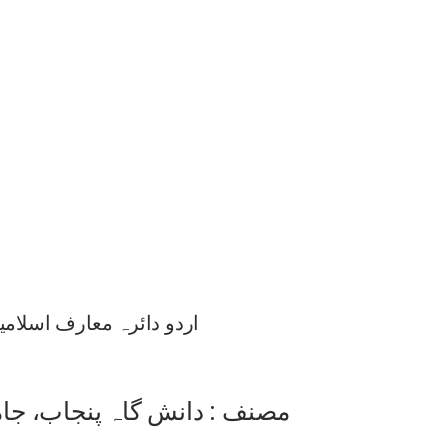
اردو دائرہ معارف اسلامیہ
مصنف : دانش گاہ پنجاب، جام