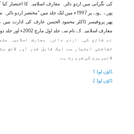
کی نگرانی میں اردو دائرہ معارف اسلامیہ کا اختصار کیا
پورے ہونے پر 1997ء میں ایک جلد میں ’’مختصر اردو
پھر پروفیسر ڈاکٹر محمود الحسن عارف کی ادارت میں مزی
نے شائع کی۔ اردو دائرہ معارف اسلامیہ علم
ثفافتی اعتبار سے ایک قابل قدر اور لائق ست
لائبریری کی ضرو رت ہے۔
ڈاؤن لوڈ 1
ڈاؤن لوڈ 2
26.6 MB ڈاؤن لوڈ سائز