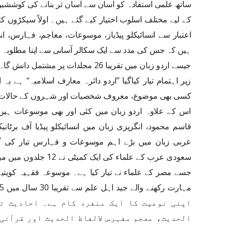
ساتھ علمی استفادہ کو آسان سے آسان تر بنانے کی کوشش
کے لیے مختلف اسلوب اختیار کیے گئے ہیں۔ اولاً سیکڑوں
اعتبار سے انسائیکلو پیڈیاز، موسوعات، معاجم، فہارس، ان
ہیں کہ جس کی مدد سے ایک سکالر آسانی سے اپنا مطلوبہ م
جیسے اردو زبان میں تقریبا 26 مجلدات پر
زیر اہتمام تیار کیاگیا ’’اردو دائرہ معارف اسلامیہ‘‘ ہے 
کسی بھی موضوع، معروف شخصیات اور شہروں کے حالات وغ
اس کے علاوہ اردو زبان میں کئی اور بھی موسوعات ہیں جیس
قاسم محمود، انگریزی زبان میں انسائیکلو پیڈیا آف برٹان
عربی زبان میں بڑے اہم موسوعات و فہارس تیار کی گ
سعودی عرب کے علماء کی ا
جسے مصر کے علماء نے تیار کیا ہے۔ موسوعہ فقہیہ کویت
اپنی نوعیت کا ایک منفرد کام ہے۔ احادیث تل
الحدیث، معجم مفہرس لالفاظ الحدیث اور قرآنی 