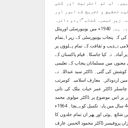
ہیں۔ اب تو انٹرنیٹ اور کئی
یے تحقیق و تخریج کے امور اور
۔ زیر تبصرہ کتاب ’’اردو دائرہ
معارف اسلامیہ‘‘ جامعہ پنجاب کی طرف سے تیارکردہ ہے۔ 1940ء میں یونیورسٹی اورینٹل
کی کہ پنجاب یونیورسٹی کے زیر اہتمام
امی تہذیب و ثقافت کے تمام پہلوؤں پر
 آمادہ نہ کیا جاسکا۔ قیام پاکستان کے
 معنوں میں مسلمانان پنجاب کے تعلیمی
 کوشش کی گئی۔ ڈاکٹر سید عبداللہ نے
ب یونیورسٹی کی سنڈیکیٹ کے اجلاس منعقدہ 1948ء میں اردودائرہ معارف اسلامیہ کومرتب
انسلر ڈاکٹر عمر حیات ملک کی ذاتی
بالآخر 1950ء سے عملی طور پر اس موضوع پر ڈاکٹر مولوی محمد
شفیع کی صدارت میں کام کا آغاز ہوا جوکہ بعد میں تقریباً 44 سال میں پایۂ تکمیل کو پہنچا۔ 1964ء
ی پہلی جلد طبع ہوئی اور آخری جلد 1989ء میں شائع ہوئی اور پھر ان تمام جلدوں کا
 میں شائع ہوا۔ بعد ازاں پروفیسر ڈاکٹر محمود الحسن عارف