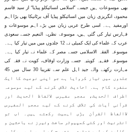
بھی موسوعات ہیں جیسے ’’اسلامی انسائیکلو پیڈیا‘‘ از سید قاسم
محمود، انگریزی زبان میں انسائیکلو پیڈیا آف برٹانیکا بھی بڑا اہم
اورمفید ہے۔ اسی طرح عربی زبان میں بڑے اہم موسوعات و
فہارس تیار کی گئی ہیں، موسوعۃ نظریۃ النعیم جسے سعودی
عرب کے علماء کی ایک کمیٹی نے 12 جلدوں میں میں تیار کیا ہے۔
موسوعہ الفقہ الاسلامی جسے مصر کے علماء نے تیار کیا ہے۔
موسوعہ فقہیہ کویتیہ جسے وزارت اوقاف، کویت نے فقہ کی
مہارت رکھنے والے جید اہل علم سے تقریبا 30 سال میں 45
جلدوں میں تیار کروایا ہے جو اپنی نوعیت کا ایک
منفرد کام ہے۔ احادیث تلاش کرنے کے لیے موسوعہ
اطراف الحدیث، معجم مفہرس لالفاظ الحدیث اور
قرآنی آیات کی تلاش کرنے کے لیے معجم المفہرس
لاالفاظ القرآن بڑی اہمیت رکھتے ہیں۔ اب تو
انٹرنیٹ اور کئی کمپیوٹر سافٹ وئیرز نے باحثین و
سکالرز کے لیے تحقیق و تخریج کے امور اور سیکڑوں