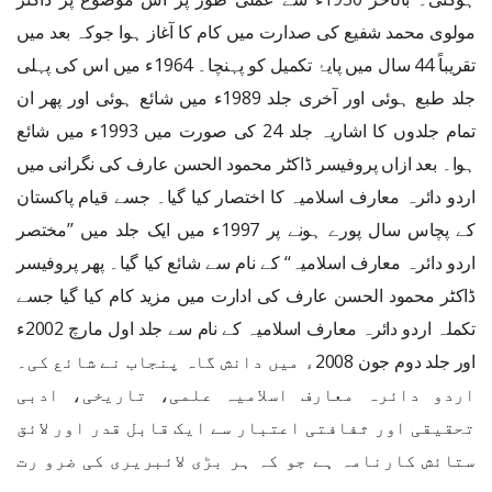
مولوی محمد شفیع کی صدارت میں کام کا آغاز ہوا جوکہ بعد میں
تقریباً 44 سال میں پایۂ تکمیل کو پہنچا۔ 1964ء میں اس کی پہلی
جلد طبع ہوئی اور آخری جلد 1989ء میں شائع ہوئی اور پھر ان
تمام جلدوں کا اشاریہ جلد 24 کی صورت میں 1993ء میں شائع
ہوا۔ بعد ازاں پروفیسر ڈاکٹر محمود الحسن عارف کی نگرانی میں
اردو دائرہ معارف اسلامیہ کا اختصار کیا گیا۔ جسے قیام پاکستان
کے پچاس سال پورے ہونے پر 1997ء میں ایک جلد میں ’’مختصر
اردو دائرہ معارف اسلامیہ‘‘ کے نام سے شائع کیا گیا۔ پھر پروفیسر
ڈاکٹر محمود الحسن عارف کی ادارت میں مزید کام کیا گیا جسے
تکملہ اردو دائرہ معارف اسلامیہ کے نام سے جلد اول مارچ 2002ء
اور جلد دوم جون 2008ء میں دانش گاہ پنجاب نے شائع کی۔
اردو دائرہ معارف اسلامیہ علمی، تاریخی، ادبی
تحقیقی اور ثفافتی اعتبار سے ایک قابل قدر اور لائق
ستائش کارنامہ ہے جو کہ ہر بڑی لائبریری کی ضرو رت