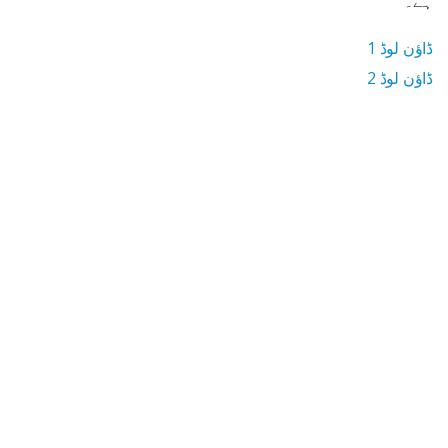
ہے۔
ڈاؤن لوڈ 1
ڈاؤن لوڈ 2
13.7 MB ڈاؤن لوڈ سائز