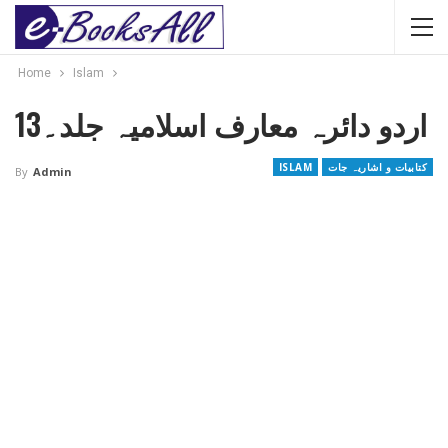
Home
Islam
اردو دائرہ معارف اسلامیہ جلد۔13
کتابیات و اشاریہ جات
ISLAM
By
Admin