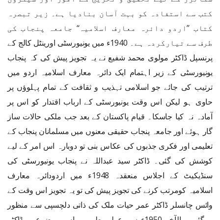
کتب سے استفادہ کو بہت آسان بنادیا ہے۔ زیر تبصرہ
کتاب ’’اردو دائرہ معارف اسلامیہ‘‘ جامعہ پنجاب کی
طرف سے تیارکردہ ہے۔ 1940ء میں یونیورسٹی اورینٹل کالج کے
پرنسپل ڈاکٹر مولوی محمد شفیع نے یہ تجویز پیش کی کہ پنجاب
یونیورسٹی کے زیر اہتمام ایک دائرہ معارف اسلامیہ اردو میں
ترتیب کی جائے جو اسلامی تہذیب و ثقافت کے تمام پہلوؤں پر
حاوی ہو لیکن اس وقت یونیورسٹی کے ارباب اقتدار کو اس پر
آمادہ نہ کیا جاسکا۔ قیام پاکستان کے بعد جب ملکی حالات ساز
گار ہوئے اور جامعہ پنجاب حقیقی معنوں میں مسلمانان پنجاب کے
تعلیمی اور فکری جذبوں کی عکاس بنی تو دوبارہ اس امر کے لیے
کوشش کی گئی۔ ڈاکٹر سید عبداللہ نے پنجاب یونیورسٹی کی
سنڈیکیٹ کے اجلاس منعقدہ 1948ء میں اردودائرہ معارف
اسلامیہ کومرتب کرنے کی تجویز پیش کی تو یہ تجویز اس وقت کے
وائس چانسلر ڈاکٹر عمر حیات ملک کی ذاتی دلچسپی سے منظور
ہوگئی۔ بالآخر 1950ء سے عملی طور پر اس موضوع پر ڈاکٹر