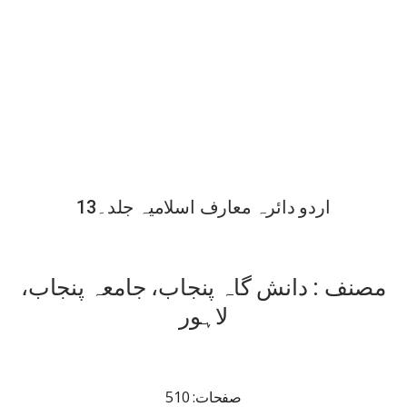
اردو دائرہ معارف اسلامیہ جلد۔13
مصنف : دانش گاہ پنجاب، جامعہ پنجاب،
لاہور
صفحات: 510