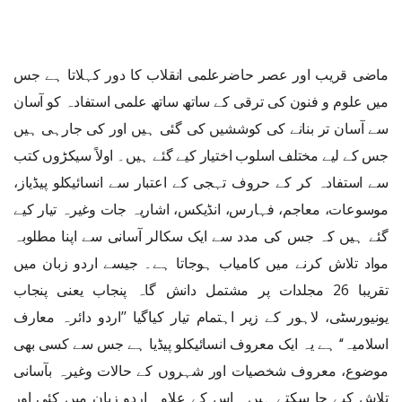
ماضی قریب اور عصر حاضرعلمی انقلاب کا دور کہلاتا ہے جس
میں علوم و فنون کی ترقی کے ساتھ ساتھ علمی استفادہ کو آسان
سے آسان تر بنانے کی کوششیں کی گئی ہیں اور کی جارہی ہیں
جس کے لیے مختلف اسلوب اختیار کیے گئے ہیں۔ اولاً سیکڑوں کتب
سے استفادہ کر کے حروف تہجی کے اعتبار سے انسائیکلو پیڈیاز،
موسوعات، معاجم، فہارس، انڈیکس، اشاریہ جات وغیرہ تیار کیے
گئے ہیں کہ جس کی مدد سے ایک سکالر آسانی سے اپنا مطلوبہ
مواد تلاش کرنے میں کامیاب ہوجاتا ہے۔ جیسے اردو زبان میں
تقریبا 26 مجلدات پر مشتمل دانش گاہ پنجاب یعنی پنجاب
یونیورسٹی، لاہور کے زیر اہتمام تیار کیاگیا ’’اردو دائرہ معارف
اسلامیہ‘‘ ہے یہ ایک معروف انسائیکلو پیڈیا ہے جس سے کسی بھی
موضوع، معروف شخصیات اور شہروں کے حالات وغیرہ بآسانی
تلاش کیے جا سکتے ہیں۔ اس کے علاوہ اردو زبان میں کئی اور