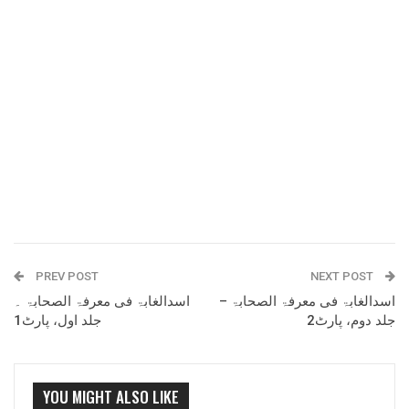
PREV POST
NEXT POST
اسدالغابۃ فی معرفۃ الصحابۃ –
اسدالغابۃ فی معرفۃ الصحابۃ ۔
جلد دوم، پارٹ2
جلد اول، پارٹ1
YOU MIGHT ALSO LIKE