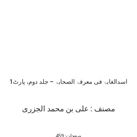
اسدالغابۃ فی معرفۃ الصحابۃ – جلد دوم، پارٹ1
مصنف : علی بن محمد الجزری
صفحات: 459