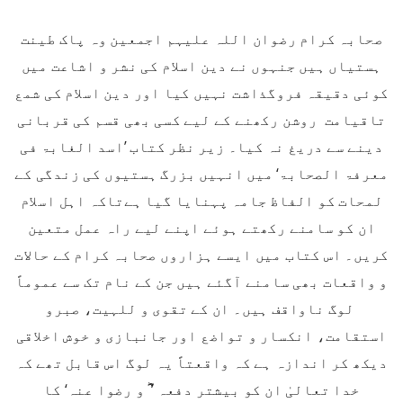
صحابہ کرام رضوان اللہ علیہم اجمعین وہ پاک طینت
ہستیاں ہیں جنہوں نے دین اسلام کی نشر و اشاعت میں
کوئی دقیقہ فروگذاشت نہیں کیا اور دین اسلام کی شمع
تاقیامت روشن رکھنے کے لیے کسی بھی قسم کی قربانی
دینے سے دریغ نہ کیا۔ زیر نظر کتاب ’اسد الغابۃ فی
معرفۃ الصحابۃ‘ میں انہیں بزرگ ہستیوں کی زندگی کے
لمحات کو الفاظ جامہ پہنایا گیا ہےتاکہ اہل اسلام
ان کو سامنے رکھتے ہوئے اپنے لیے راہ عمل متعین
کریں۔ اس کتاب میں ایسے ہزاروں صحابہ کرام کے حالات
و واقعات بھی سامنے آگئے ہیں جن کے نام تک سے عموماً
لوگ ناواقف ہیں۔ ان کے تقوی و للہیت، صبرو
استقامت، انکسار و تواضع اور جانبازی و خوش اخلاقی
دیکھ کر اندازہ ہے کہ واقعتاً یہ لوگ اس قابل تھے کہ
خدا تعالیٰ ان کو بیشتر دفعہ ’ ؓ و رضوا عنہ‘ کا