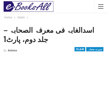
Home
Islam
اسدالغابۃ فی معرفۃ الصحابۃ –
جلد دوم، پارٹ1
سیرت صحابہ
ISLAM
By
Admin