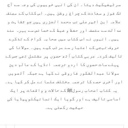
سرٹیفیکیٹ دیتا۔ ان کی انہی خوبیوں کی وجہ سے آج
تک فوز و سعادت کے چراغ روشن ہیں۔ اس کتاب کے مصنف
علامہ ابن اثیرعلی نب محمد الجزری ہیں جو ثقاہت و
عدالت سے متصف اور حفظ و ضبط کے خصائص سے بہرہ مند
ہیں۔ انہوں نے اس کتاب میں صحابہ کرام کے تذکرے
حروف تہجی کے اعتبار سے مرتب کیے ہیں۔ مولانا کی
تالیف کردہ عربی کتاب آٹھ حصوں پر مشتمل تھی جس کے
پہلے سات حصوں کا اردو ترجمہ انڈیا کے عالم دین
مولانا عبدالشکور فاروقی نے کیا ہے جبکہ آٹھویں
اور آخری حصے کا ترجمہ مختلف علما نے مل کر کیا ہے۔
یہ کتاب اصحاب رسولﷺ کے حالات و واقعات پر ایک
اساسی تالیف ہے اور گویا ایک انسائیکلوپیڈیا کی
حیثیت رکھتی ہے۔