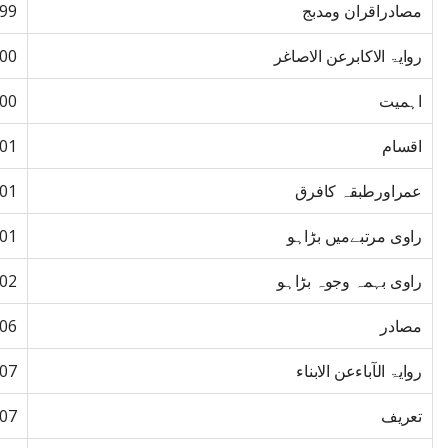
مصادراقران ومدبج
99
روایۃ الاکابرعن الاصاغر
00
اہمیت
00
اقسام
01
عمراورطبقہ کافرق
01
راوی مرتبےمیں بڑاہو
01
راوی بہمہ وجوہ بڑاہو
02
مصادر
06
روایۃ الآباءعن الابناء
07
تعریف
07