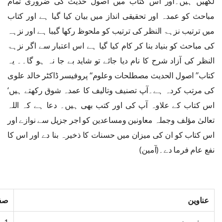
لکھیں ہیں۔اور اس کتاب میں اصول حدیث کی ضروری تمام
مباحث کو عمدہ اور تحقیقی انداز میں بیان کیا گیا ہے اور کتاب
میں ترتیب نزہۃ النظر کی ترتیب کو ملحوظ رکھا گیبا ہے اور نزہہ
کی مباحث کو بنیاد بنا کر کام کیا گیا ہے اس اعتبار سے اگر نزہۃ
النظر کی آزاد شرح کا نام دیا جائے تو شاید بے جا نہ ہو گا۔۔ یہ
کتاب’’ اصول الحدیث مصطلحات وعلوم‘‘ پروفیسر ڈاکٹر خالد علوی
کی مرتب کردہ ہے۔آپ تصنیف وتالیف کا عمدہ شوق رکھتے ہیں‘
اس کتاب کے علاوہ آپ کی اور کتب بھی ہیں۔ دعا ہے کہ اللہ
تعالیٰ مؤلف وجملہ معاونین ومساعدین کو اجر جزیل سے نوازے اور
اس کتاب کو ان کی میزان میں حسنات کا ذخیرہ بنا دے اور اس کا
نفع عام فرما دے۔(آمین)
عناوین
صفح