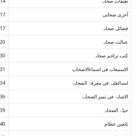
طبقات صحابہ
14
آخری صحابی
17
فضائل صحابہ
17
عدالت صحابہ
20
کتب تراجم صحابہ
30
الاستیعاب فی اسماءالاصحاب
31
اسدالغلبۃ فی معرفۃ الصحابۃ
34
الاصابۃ فی تمیز الصحابۃ
36
حیاۃ الصحابہ
39
تابعین عظام
40