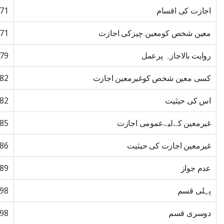
اجازت کی اقسام
71
معین شخص کومعین چیزکی اجازت
71
روایت بالاجازہ پرعمل
79
کسی معین شخص کوغیرمعین اجازت
82
اس کی حیثیت
82
غیرمعین کےلیےعمومی اجازت
85
غیرمعین اجازت کی حیثیت
86
عدم جواز
89
پہلی قسم
98
دوسری قسم
98