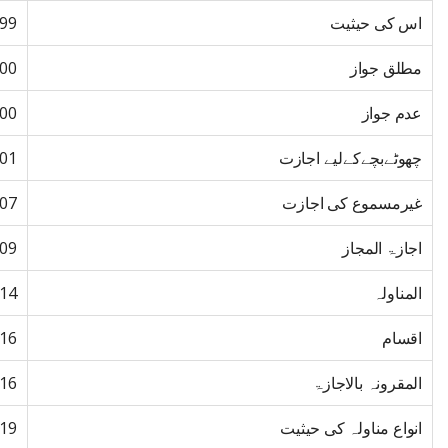
اس کی حیثیت
99
مطلق جواز
00
عدم جواز
00
چھوٹےبچےکےلیے اجازت
01
غیرمسموع کی اجازت
07
اجازۃ المجاز
09
المناولہ
14
اقسام
16
المقرونہ بالاجازۃ
16
انواع مناولہ کی حیثیت
19