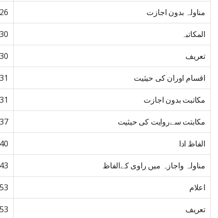
مناولہ بدون اجازت
26
المکاتبہ
30
تعریف
30
اقسام اوران کی حیثیت
31
مکاتبت بدون اجازت
31
مکابتت سےروایت کی حیثیت
37
الفاظ ادا
40
مناولہ واجازہ میں راوی کےالفاظ
43
اعلام
53
تعریف
53