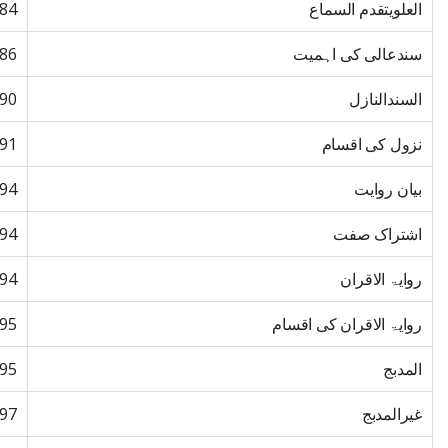
العلویتقدم السماع
84
سندعالی کی اہمیت
86
السندالنازل
90
نزول کی اقسام
91
بیان روایت
94
اشتراک صفت
94
روایۃ الاقران
94
روایۃ الاقران کی اقسام
95
المدبج
95
غیرالمدبج
97