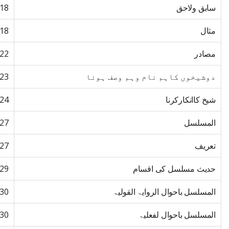
سابق ولاحق
18
مثال
18
مصادر
22
دوشیخوں کاہم نام وہم وصف ہونا
23
شیخ کاانکارکرنا
24
المسلسل
27
تعریف
27
حدیث مسلسل کی اقسام
29
المسلسل باحوال الروایۃ القولیۃ
30
المسلسل باحوال لفعلیۃ
30