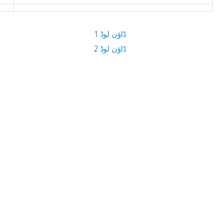
ڈاؤن لوڈ 1
ڈاؤن لوڈ 2
9.3 MB ڈاؤن لوڈ سائز