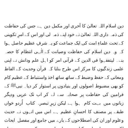
دین اسلام اللہ تعالیٰ کا آخری اور مکمل دین ہے جس کی حفاظت
کی ذمہ داری اللہ تعالیٰ نے خود اپنے ذمہ لی اور اس کے امرِ تکوینی
کے تحت علماءِ امت کی ایک جماعت کو یہ شرفِ عظیم حاصل ہوا
کہ وہ دین اسلام کی حفاظت وصیانت کے الٰہی انتظام کا حصہ
بنے۔ لیتفقہوا فی الدین کے قرآنی امر کو اہل علم ودانش نے اپنی
علمی زندگیوں کا مرکز اس طرح بنایا کہ قرآن وحدیث کے الفاظ
ومعانی کے حفظ وضبط کے ساتھ ساتھ اخذ واستنباط کے عظیم کام
کو بھی مضبوط اصولوں اور بنیادوں پر استوار کر دیا۔ نبیﷺ کے
فرامین کی حفاظت پر صحابہ سے لے کر اب تک عربی ودیگر
زبانوں میں بہت کام ہوا ہے لیکن زیرِ تبصرہ کتاب اُردو خواں
طبقے پر مصنف کا احسانِ عظیم ہے اس میں انہوں نے حدیث
وعلوم اور ان کی اصطلاحوں کے بارے میں جامع اور مفصل ابحاث