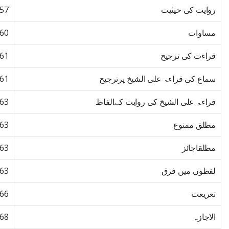
روایت کی حیثیت
57
مساوات
60
قراءت کی ترجیح
61
سماع کی قراءۃ علی الشیخ پرترجیح
61
قراءۃ علی الشیخ کی روایت کےالفاظ
63
مطلق ممنوع
63
مطلقاجائز
63
لفظوں میں فرق
63
تعریعت
66
الاجازہ
68