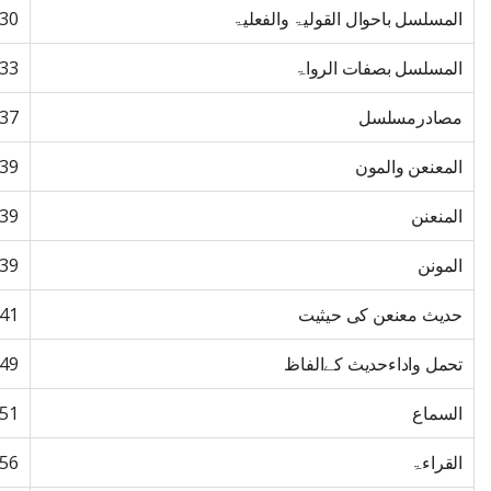
المسلسل باحوال القولیۃ والفعلیۃ
30
المسلسل بصفات الرواۃ
33
مصادرمسلسل
37
المعنعن والمون
39
المنعنن
39
المونن
39
حدیث معنعن کی حیثیت
41
تحمل واداءحدیث کےالفاظ
49
السماع
51
القراءۃ
56