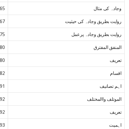
وجادہ کی مثال
65
روایت بطریق وجادہ کی حیثیت
67
روایت بطریق وجادہ پرعمل
75
المنفق المفترق
80
تعریف
80
اقسام
82
اہم تصانیف
91
الموتلف واالمختلف
92
تعریف
92
اہمیت
93