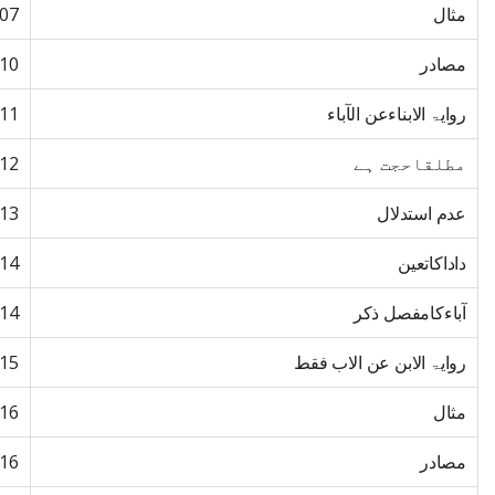
مثال
07
مصادر
10
روایۃ الابناءعن الآباء
11
مطلقاحجت ہے
12
عدم استدلال
13
داداکاتعین
14
آباءکامفصل ذکر
14
روایۃ الابن عن الاب فقط
15
مثال
16
مصادر
16