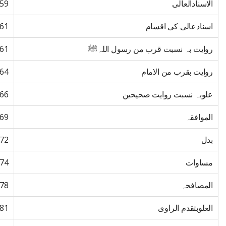
الاسنادالعالی
59
اسنادعالی کی اقسام
61
روایت بہ نسبت قرب من رسول اللہﷺ
61
روایت بقرب من الامام
64
علوبہ نسبت روایت صحیحین
66
الموافقہ
69
بدل
72
مساوات
74
المصافحہ
78
العلوبتقدم الراوی
81