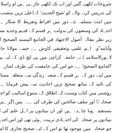
شروحات لکھی گئیں اور اب تک لکھی جارہی ہیں او راسل
کی تدریس کرنے والے کو ‘شیخ الحدیث’ کےاعلیٰ ترین منصب 
میں امت مسلمہ نئے دور میں افراط وتفریط کا شکار 
اجتہاد کی وسعتوں کی بدولت ہر قسم کے قدیم وجدید مسا
زیر نظر مقالہ أصول الاجتهاد في الجامع المسند الصحیح 
وأیامه”وہ اہم علمی وتحقیقی کاوش ہے جسے مولانا ح
میں اپنے دور کے ہر قسم کے شعبہ زندگی سے متعلقہ مسائل
روشنی میں کتاب وسنت کے اطلاق کے متنوع اسالیب کو اجتہ
صحابہ﷢ اور سلف صالحین کی طرف کی ہے۔ پس اگر ہم خ
مستفید ہونا چاہتے ہیں اور ان بنیادوں پر اہل علم کی 
بنیادوں پر صحابہ کی اجتہادی تربیت ہوئی تھی اور اس اجتہا