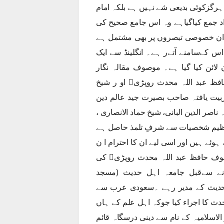
ہرگزکوئی بدیعی شے نہیں ہے بلکہ امام
 مواد جمع کیاگیاہے وہ اس جامع صحیح کی
 ان خصوصی تبصروں پر بھی مشتمل ہے
اس کےسامنے آتےر ہے۔ انگلینڈ سے ایک
ائن کیا گیا ہے۔ موصوف مقالہ نگار
محترم ڈاکٹر حافظ عبد الرحمن مدنی ﷾ مجتہد العصر حافظ عبد اللہ محدث روپڑی او ر شيخ
والد مقالہ نگار)کے تربیت یافتہ صاحب بصیرت جید عالم دین
صر الدین البانی، شیخ حماد الانصاری ،
 عظیم شخصیات سے شرفِ تلمذ حاصل ہے
ہوئے ہیں اور اسی لیے ان کا احترام ا ن
کے اکابر کی طرح لوگوں کے دلوں میں موجود ہے ۔ موصوف حافظ عبد اللہ محدث روپڑی کی
انے سےقبل جامعہ اہل حدیث (مسجد
 حدیث کے مدیر رہے ۔سعودی عرب سے
امہ محدث کا اجراء کیا جوکہ اہل علم کے ہاں
لاسلامیہ کے نام سے دینی درسگاہ قائم