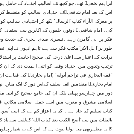
ابراہیم نخعی تھے۔جو کچھ نئے اسالیب اجتہاد کے حامل
اس کے بعد امام شافعینے اجتہادی اسالیب
پر معرکۃ الآراء کتاب ‘الرسالۃ’ لکھ کر اجتہادی اسالیب کو
کی۔ امام شافعی دونوں حلقوں کے اکابرین سے است
طور پر ‘اہل الاثر’ مکتب فکر سے ہے، تاہم انہوں نے اپنی ت
درایت کے اعتبار سے اعلیٰ درجہ کی صحیح احادیث پر استدل
ترتیب وتدوین میں اجتہاد وفقہ کو اتنی اہمیت دی کہ ان ک
“فقه البخاري في تراجم أب
امام بخاری متقدمین ائمہ سلف کےاس دور کا ایک 
دور میں چہارسو پھیلی بلکہ ان کی جامع صحیح کو اتنی م
اسلامی مشرق و مغرب میں اسے جملہ اسلامی مکاتبِ فک
کتاب تسلیم کیا جاتا ہے ۔ کیا یہ اعزاز کم ہے کہ اسے اُ
تالیفات میں سے ‘أصح الکتب بعد کتاب الله’ کےلقب سے یا
کا یہ مظہربھی منہ بولتا ثبوت ہے کہ اس کے بے شمار پہل