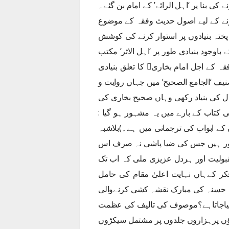
 ہونے کی بنا پر ‘اہل الرائے’ کے امام بن گئے۔
 کو منضبط کرنے کے لیے اصول حدیث وفقہ کے موضوع
 پختہ بنیادوں پر استوار کرنے کی کوشش
فادہ کے باوجود بنیادی طور پر ‘اہل الاثر’ مکتب
فکر پر ہی گامزن رہے ۔تیسری صدی ہجری کے حدیث وفقہ کے اجل امام بخاری کا تعلق بنیادی
صنیف ‘الجامع الصحیح’ میں جہاں روایت و
ال کی بنیاد رکھی وہاں صحیح بخاری کی
ی کتاب کے بارے میں یہ مشہور ہو گیا :
وابه” (امام بخاری کی فقاہت ان کے ابواب کی ترجمانی میں ہے۔)بلاشبہ
منارہ نور ہیں جس کی ضیا پاشی نہ صرف اس
قبولیت اور ہردل عزیزی ملی کہ اب تک
ر کےہاں نہایت اعلیٰ مقام کی حامل
سوہ حسنہ کی مبارک نقشہ کشی کرنےوالی
د کیاجاتاہے؟موصوف کی تالیف کی عظمت
وؤں پرہزاروں جلدوں پر مشتمل سیکڑوں