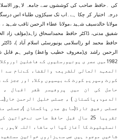
کی ۔حافظ صاحب کی کوششوں سے جامعہ لاہور الاسلامیہ 
درجہ اختیار کر چکا ہے۔اب تک سیکڑوں طلباء اس درس
مولانا خالدسیف شہید ،مولانا عطاء الرحمن ثاقب شہید ، مول
شفیق مدنی، ڈاکٹر حافظ محمداسحاق زاہد(مؤلف زاد الخطی
حافظ محمد انو ر(اسلامی یونیورسٹی اسلام آباد )، ڈاکٹ
الرحمن راشد ی(معروف خطیب واعظ) وغیر ہم قابل 
1982میں عصر ی یونیورسٹیوں کے فاضلین اوروکل
المعہد العالی للشریعۃ والقضاء کےنام سے ای
کورٹ وسپریم کورٹ کے بیسیوں وکلاء اور ججز کے ع
حاصل کی ان میں پروفیسر ظفر اقبال ، ح
الدعوۃ،پاکستان ) ، جسٹس خلیل الرحمن خاں(سا
جسٹس رفیق تارڈ(سابق صدر پاکستان )،جسٹس من
تقریبا 25 سال قبل حافظ صاحب نےخواتین
انسٹیٹیوٹ کا آغاز کیا اب ماشاء اللہ لاہور بھ
شاخیں موجود ہیں جس سےہزاروں خواتین مستفید 