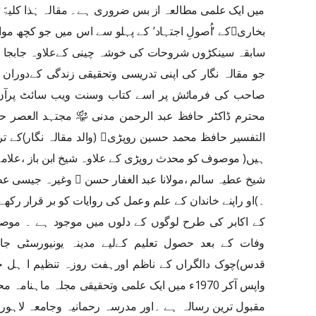
میں ایک علمی مطالعہ از بس ضروری ہے۔ مقالہ ہٰذا کلیۃً 
بخاریکے ‘اُصولِ اجتہاد’ کے پہلو سے اس میں جو کچھ
سابقہ سینکڑوں شروحات کی خوشہ چینی کےعلاوہ جابجا
جو مقالہ نگار کی اپنی تدریسی وتحقیقی زندگی کےدوران 
صاحب کی فرمائش پر اسے کتاب وسنت ویب سائٹ پرآن ل
التفسير حافظ محمد حسین روپڑی (
ہیں( موصوف كو محدث روپڑی کے علاوہ شیخ ابن باز ،علامہ نا
شیخ عطیہ سالم ،مولانا عبد الغفار حسن ﷭ وغیرہ جیسی
۔)او راپنے خاندان کے علم وعمل کی روایات کو بر قرار رکھے 
وفات کے بعد حصول تعلیم کےلیے مدینہ یونیورسٹی ج
قدس)چوک دالگراں کے ناظم اورہفت روزہ تنظیم ا ہل
واپس آکر 1970ء میں ایک علمی وتحقیقی مجلہ ماہن
مقبول ترین رسالہ ہے ۔اور مدرسہ رحمانیہ وجامعہ لاہور ا