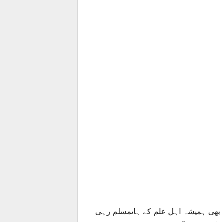
 بھی ہمیشہ اہل علم کے ہاںمسلم رہی