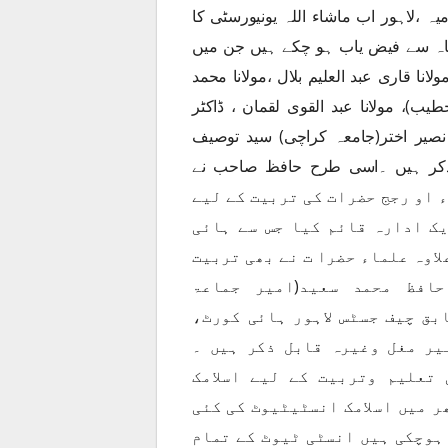
،لاہور اب ماشاء اللہ یونیورسٹی کا
گاہ سے فیض یاب ہو چکے ہیں جن میں
انا قاری عبد العلیم بلال ،مولانا محمد
ب)، مولانا عبد القوی لقمان ، ڈاکٹر
ر نصیر اختر(جامعہ کراچی) سید توصیف
ذکر ہیں ۔اسی طرح حافظ صاحب نے
اء او رجج حضرات کی تربیت کے لیے
ک ادارہ قائم کیا جس سے ہائی
لاوہ علماء حضرا ت نے بھی تربیت
افظ محمد سعید(امیر جماعۃ
بق چیف جسٹس لاہور ہائی کورٹ،
یر مغل وغیرہ قابل ذکر ہیں ۔
 کی تعلیم وتربیت کے لیے اسلامک
ر میں اسلامک انسٹیٹیوٹ کی کئی
ہوچکی ہیں انسٹی ٹیوٹ کے تمام