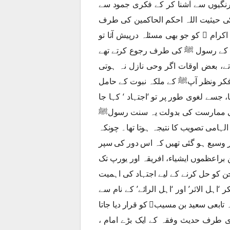
یرنگیوں سے آشنا کر کے فکری جمود سے
ی حیثیت اللہ احکم الحاکمین کی طرف
رام ﷢ کو جو بھی مسئلہ درپیش آتا تو
لہ کے رسول ﷺ کی طرف رجوع کرتے تھے
، بعض اوقات اگر وحی نازل نہ ہوتی
 فکر ونظر آپﷺ کے ملکہ نبوت کے حامل
سے لغوی طور پر تو ‘اجتہاد ‘ کہا جا
 کی ممارست کی بدولت یہ سنت رسولﷺ
لہامی تصویب کا نتیجہ ہوتا تھا۔ چونکہ
 وسیع ہو گئی تھیں کہ اس دور کی سپر
 براعظموں ایشیاء، افریقہ اور یورپ تک
ن کو حل کرنے کے لیے اجتہاد کی اہمیت
‘اہل الاثر’ اور ‘اہل الرائے’ کے نام سے
معروف ہوئے۔ اہل الاثر کے سرخیل مشہور محدث اور فقیہ تابعی سعید بن مسیب کو قرار دیا جاتا
ری طرف حدیث وفقہ کے ایک بڑے امام ،