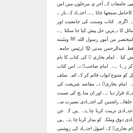
امی جامعات کے آخر ی مرحلوں میں اس
کاحامل سمجھا جاتا ہے۔اجتہاد کے بار ے
ہے۔اگرچہ کتاب وسنت کی جامعیت اور
ئل کا بہترین حل پیش کیا جا سکتا ہے
المختصر من أمور رسول الله ﷺ وسُننه
افظ عبدالرحمن مدنی ﷾ (رئیس جامعہ
لاہورالاسلامیہ) نے جامعہ کراچی میں پی ایچ ڈی کے لیے پیش کیا ۔ امام بخاری  کی کتاب کا نام
‘الجامع الصحیح’ ہے جو اس کی جامعیت کی طرف اشارہ کر رہا ہے۔ امام صاحب نے اس کتاب
 کو متنوع ابواب قائم کر کے ائمہ سلف
کی تائید کے ساتھ صحیح ترین احادیث سے پیش فرمایا ہے۔ امام بخاری نے مقاصد شریعت کی
اد قرار دیا ہے اور ان مناہج کی نسبت
لفائے راشدین کی اجتہادی بصیرت سے
اجتہادی تربیت کرنا چاہتے ہیں کہ جن
دی ذوق وملکہ کو بیدار کرنا چاہتے ہیں
جو صحابہ میں موجود تھا تو اس کے لیے صحیح بخاری کا امام بخاری کے اصول اجتہاد کی روشنی