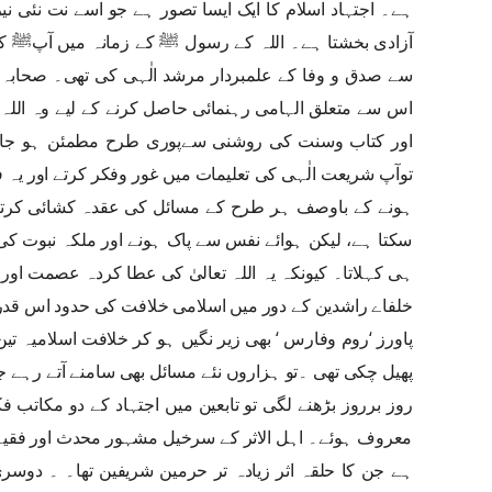
ہے۔ اجتہاد اسلام کا ایک ایسا تصور ہے جو اسے نت نئی ن
آزادی بخشتا ہے۔ اللہ کے رسول ﷺ کے زمانہ میں آپﷺ ک
سے صدق و وفا کے علمبردار مرشد الٰہی کی تھی۔ صحابہ اک
اس سے متعلق الہامی رہنمائی حاصل کرنے کے لیے وہ ال
اور کتاب وسنت کی روشنی سےپوری طرح مطمئن ہو جاتے
توآپ شریعت الٰہی کی تعلیمات میں غور وفکر کرتے اور یہ
ہونے کے باوصف ہر طرح کے مسائل کی عقدہ کشائی کرتا، ج
سکتا ہے، لیکن ہوائے نفس سے پاک ہونے اور ملکہ نبوت
ہی کہلاتا۔ کیونکہ یہ اللہ تعالیٰ کی عطا کردہ عصمت اور ا
خلفاے راشدین کے دور میں اسلامی خلافت کی حدود اس قدر
پاورز ‘روم وفارس ‘ بھی زیر نگیں ہو کر خلافت اسلامیہ تین
پھیل چکی تھی ۔تو ہزاروں نئے مسائل بھی سامنے آتے رہے ج
روز برروز بڑھنے لگی تو تابعین میں اجتہاد کے دو مکاتب فکر 
ہے جن کا حلقہ اثر زیادہ تر حرمین شریفین تھا۔ ۔ دوس