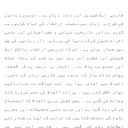
فارسی ایک شیریں اور زندہ زبان ہے ۔ دوسری زبانوں
کی طرح یہ زبان بھی سلسلہ ارتقاء کی تمام کڑیوں سے
گزری ہے اور تاریخی، سیاسی ، جغرافیائی اور علمی
اثرات قبول کرکے دنیا کی سرمایہ دار زبانوں کی صف
میں شمار ہوتی ہے ۔ اس کا تدریجی ارتقاء بالکل ایک
طبیعی اور فطری امر ہے، نیز ہر قسم کے بےجا تصرّف
اور تصنع سے پاک ہے ۔ البتہ یہ درست ہے کہ گذشتہ
پچاس ساٹھ سال کے عرصے میں فارسی زبان کے ذخیرہ
الفاظ میں اضافہ ہوا ہے۔ نئے خیالات نے نئےاسالیب
بیان تلاش کئے ہیں ۔ پرانے الفاظ کی حسب ضرورت کاٹ
چھانٹ کی گئی ہے ۔ بعض ثقیل عربی الفاظ کا استعمال
کم کر دیا گیا ہے اور جدید علمی تحقیقات اور مغربی
علوم کی مختلف کتابوں کے تراجم کے لیۓ بے شمار نئی
اصلاحات وضع کی گئی ہیں ۔ فارسی ادب میں جو