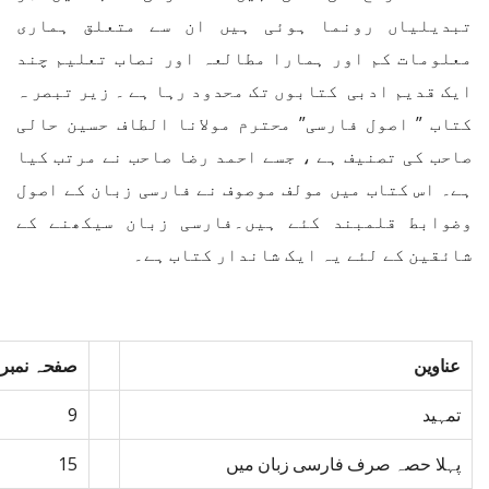
تبدیلیاں رونما ہوئی ہیں ان سے متعلق ہماری
معلومات کم اور ہمارا مطالعہ اور نصاب تعلیم چند
ایک قدیم ادبی کتابوں تک محدود رہا ہے ۔ زیر تبصر ہ
کتاب ” اصول فارسی” محترم مولانا الطاف حسین حالی
صاحب کی تصنیف ہے ، جسے احمد رضا صاحب نے مرتب کیا
ہے۔ اس کتاب میں مولف موصوف نے فارسی زبان کے اصول
وضوابط قلمبند کئے ہیں۔فارسی زبان سیکھنے کے
شائقین کے لئے یہ ایک شاندار کتاب ہے۔
عناوین
صفحہ نمبر
تمہید
9
پہلا حصہ صرف فارسی زبان میں
15