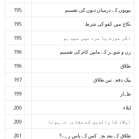
بیویوں کے درمیان دنوں کی تقسیم
195
نکاح میں کفو کی شرط
195
اگر عورت یا مرد میں عیب ہو
195
زن و شوہر کے مابین کام کی تقسیم
196
طلاق
196
بیک دفعہ تین طلاق
197
ظہار
199
ایلاء
200
اولاد کا والدین کے مشابہ نہ ہونا
200
طلاق کے بعد بچہ کس کے پاس رہے؟
201