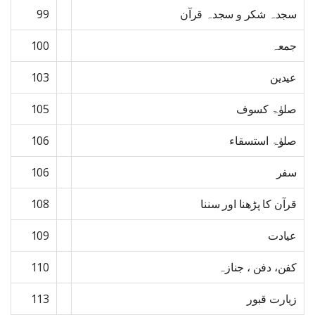
سجدہ شکر و سجدہ قرآن
99
جمعہ
100
عیدین
103
صلوٰۃ کسوف
105
صلوٰۃ استسقاء
106
سفر
106
قرآن کا پڑھنا اور سننا
108
عیادت
109
کفن، دفن ، جنازہ
110
زیارت قبور
113