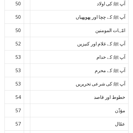
آپ ﷺ کی اولاد
50
آپ ﷺ کے چچا اور پھوپھیاں
50
امّہات المومنین
50
آپ ﷺ کے غلام اور کنیزیں
52
آپ ﷺ کے خدام
53
آپ ﷺ کے محرم
53
آپ ﷺ کی شرعی تحریریں
53
خطوط اور قاصد
54
مؤذّن
57
عمّال
57