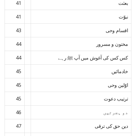
بعثت
41
نبوّت
41
اقسام وحی
43
مختون و مسرور
44
کس کس کی آغوش میں آپ ﷺ رہے
44
خادمائیں
45
اوّلین وحی
45
ترتیب دعوت
45
دو ہجرتیں
46
دین حق کی ترقی
47