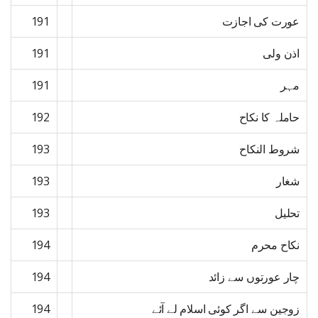
عورت کی اجازت
191
اذن ولی
191
مہر
191
حاملہ کا نکاح
192
شروط النکاح
193
شغار
193
تحلیل
193
نکاح محرم
194
چار عورتوں سے زائد
194
زوجین سے اگر کوئی اسلام لے آئے
194