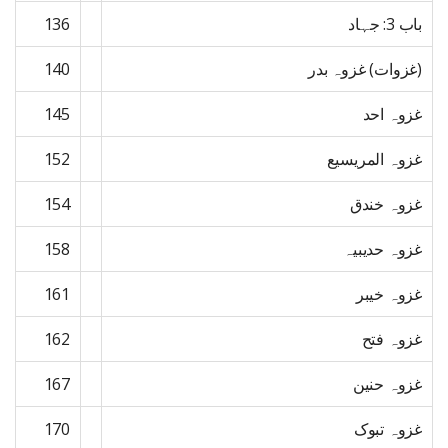
باب 3: جہاد
136
(غزوات) غزوہ بدر
140
غزوہ احد
145
غزوہ المریسیع
152
غزوہ خندق
154
غزوہ حدیبیہ
158
غزوہ خیبر
161
غزوہ فتح
162
غزوہ حنین
167
غزوہ تبوک
170