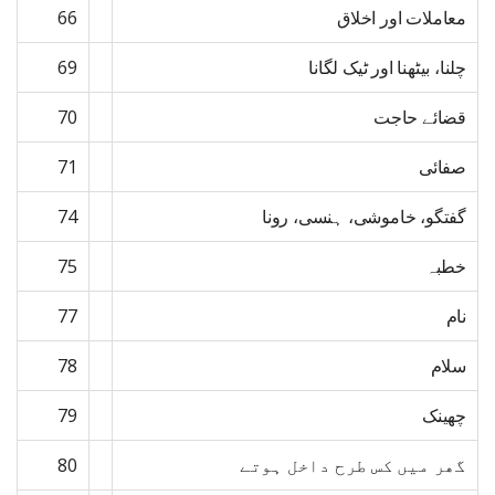
معاملات اور اخلاق
66
چلنا، بیٹھنا اور ٹیک لگانا
69
قضائے حاجت
70
صفائی
71
گفتگو، خاموشی، ہنسی، رونا
74
خطبہ
75
نام
77
سلام
78
چھینک
79
گھر میں کس طرح داخل ہوتے
80