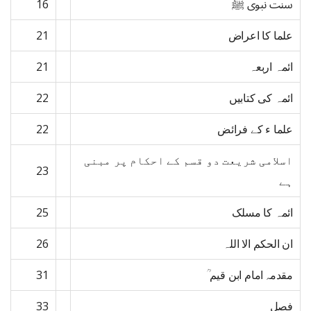
سنت نبوی ﷺ
16
علما کا اعراض
21
ائمہ اربعہ
21
ائمہ کی کتابیں
22
علما ء کے فرائض
22
اسلامی شریعت دو قسم کے احکام پر مبنی
23
ہے
ائمہ کا مسلک
25
ان الحکم الا اللہ
26
مقدمہ امام ابن قیم ؒ
31
فصل
33