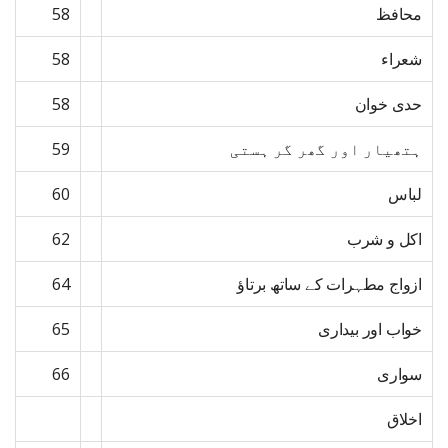
محافظ
58
شعراء
58
حدی خوان
58
ہتھیار اور گھر گر ہستی
59
لباس
60
اکل و شرب
62
ازواج مطہرات کے ساتھ برتاؤ
64
خواب اور بیداری
65
سواری
66
اخلاق