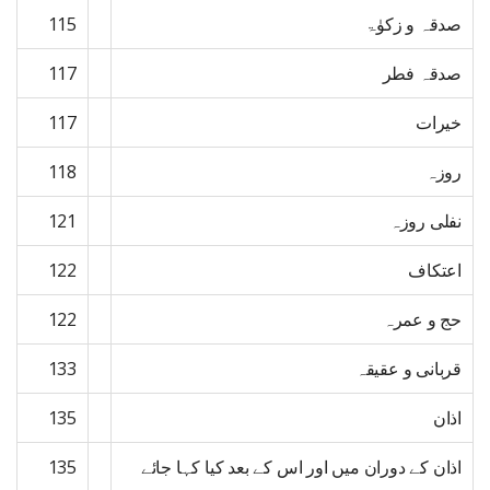
صدقہ و زکوٰۃ
115
صدقہ فطر
117
خیرات
117
روزہ
118
نفلی روزہ
121
اعتکاف
122
حج و عمرہ
122
قربانی و عقیقہ
133
اذان
135
اذان کے دوران میں اور اس کے بعد کیا کہا جائے
135