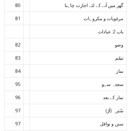
گھر میں آنے کے لئے اجازت چاہنا
80
مرغوبات و مکروہات
81
باب 2: عبادات
وضو
82
تیمّم
83
نماز
84
سجدہ سہو
95
نماز کے بعد
96
سُترہ (آڑ)
97
سنن و نوافل
97