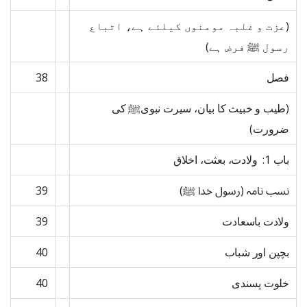
(عزت و غلبہ مومنوں کیلئے ہے، اتباع
رسول ﷺ فرض ہے)
فصل
38
(طیب و خبیث کا بیان، سیرت نبویﷺ کی
ضرورت)
باب 1: ولادت، بعثت، اخلاق
نسب نامہ (رسول خدا ﷺ)
39
ولادت باسعادت
39
بچپن اور شباب
40
خلوت پسندی
40