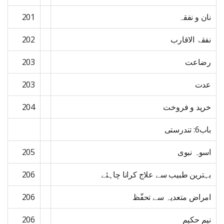
نان و نفقہ
201
نفقۃ الاقارب
202
رضاعت
203
عدت
203
خرید و فروخت
204
باب6: تندرستی
اسوہ نبوی
205
بہترین طبیب سے علاج کرانا چاہئے
206
امراض متعدیہ سے تحفّظ
206
نیم حکیم
206