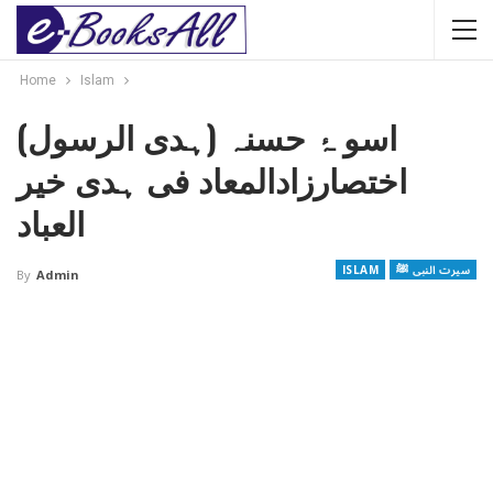
Home
Islam
اسو ۂ حسنہ (ہدی الرسول)
اختصارزادالمعاد فی ہدی خیر
العباد
سیرت النبی ﷺ
ISLAM
By
Admin