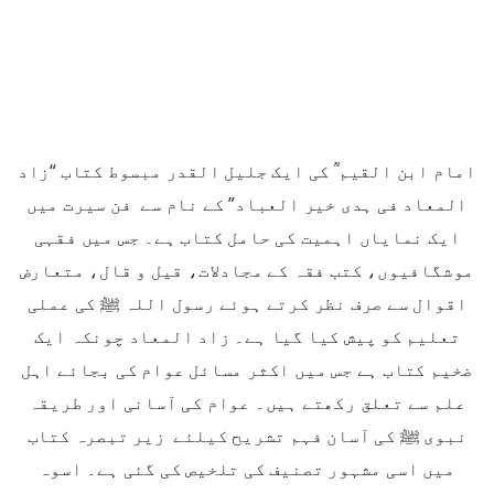
امام ابن القیم ؒ کی ایک جلیل القدر مبسوط کتاب “زاد
المعاد فی ہدی خیر العباد” کے نام سے فن سیرت میں
ایک نمایاں اہمیت کی حامل کتاب ہے۔ جس میں فقہی
موشگافیوں، کتب فقہ کے مجادلات، قیل و قال، متعارض
اقوال سے صرف نظر کرتے ہوئے رسول اللہ ﷺ کی عملی
تعلیم کو پیش کیا گیا ہے۔ زاد المعاد چونکہ ایک
ضخیم کتاب ہے جس میں اکثر مسائل عوام کی بجائے اہل
علم سے تعلق رکھتے ہیں۔ عوام کی آسانی اور طریقہ
نبوی ﷺ کی آسان فہم تشریح کیلئے زیر تبصرہ کتاب
میں اسی مشہور تصنیف کی تلخیص کی گئی ہے۔ اسوہ