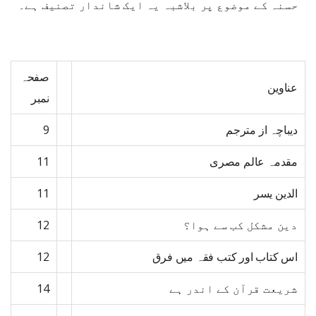
حسنہ کے موضوع پر بلاشبہ یہ ایک شاندار تصنیف ہے۔
صفحہ
عناوین
نمبر
دیباچہ از مترجم
9
مقدمہ عالم مصری
11
الدین یسر
11
دین مشکل کب سے ہوا؟
12
اس کتاب اور کتب فقہ میں فرق
12
شریعت قرآن کے اندر ہے
14