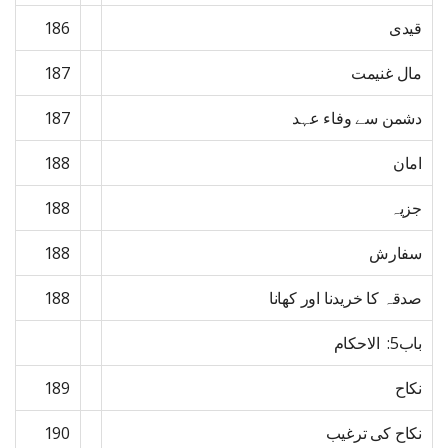
قیدی
186
مال غنیمت
187
دشمن سے وفاء عہد
187
امان
188
جزیہ
188
سفارش
188
صدقہ کا خریدنا اور کھانا
188
باب5: الاحکام
نکاح
189
نکاح کی ترغیب
190