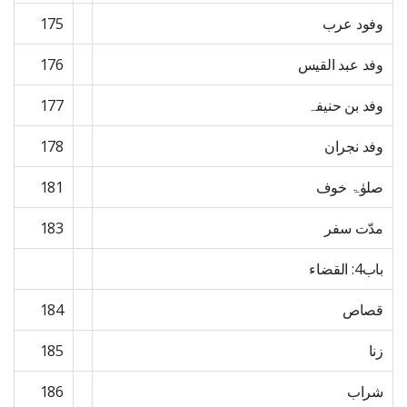
وفود عرب
175
وفد عبد القیس
176
وفد بن حنیفہ
177
وفد نجران
178
صلوٰۃ خوف
181
مدّت سفر
183
باب4: القضاء
قصاص
184
زنا
185
شراب
186