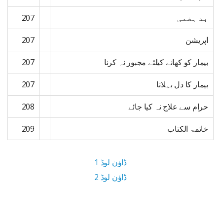
بد ہضمی
207
اپریشن
207
بیمار کو کھانے کیلئے مجبور نہ کرنا
207
بیمار کا دل بہلانا
207
حرام سے علاج نہ کیا جائے
208
خاتمۃ الکتاب
209
ڈاؤن لوڈ 1
ڈاؤن لوڈ 2
4.5 MB ڈاؤن لوڈ سائز