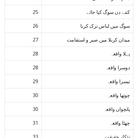
کتنے دن سوگ کیا جائے
25
سوگ میں لباس ترک کرنا
26
میدان کربلا میں صبر و استقامت
27
پہلا واقعہ
28
دوسرا واقعہ
28
تیسرا واقعہ
29
چوتھا واقعہ
30
پانچواں واقعہ
30
چھٹا واقعہ
31
تذکار حقیقت
33