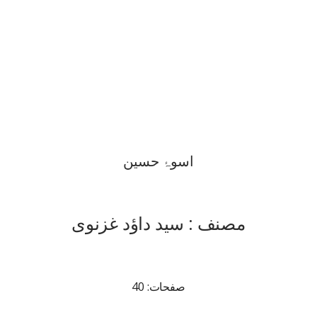
اسوۂ حسین
مصنف : سید داؤد غزنوی
صفحات: 40