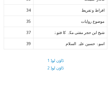
افراط و تفریط
34
موضوع روایات
35
شیخ ابن حجر مفتی مکہ کا فتوےٰ
37
اسوۂ حسین علیہ السلام
39
ڈاؤن لوڈ 1
ڈاؤن لوڈ 2
2.4 MB ڈاؤن لوڈ سائز