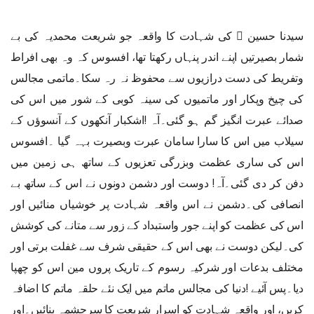
سیدنا حسین ﷜ کی شہادت کا واقعہ جو شریعت محمدیہ کی بے
شمار بصیرتیں اپنے اندر پنہاں رکھتا تھا، افسوس کہ وہ بھی افراط
وتفریط کی دست درازیوں سے محفوظ نہ رہ سکا۔ماتمی مجالس
کی چیخ وپکار اور ماتمیوں کی سینہ کوبی کے شور میں اس کی
صدائے عبرت انگیز گم ہو گئی۔آہ !اشکبار آنکھوں کے آنسوؤں کے
سیلاب میں اس کا سارا سامان عبرت وبصیرت بہہ گیا ۔افسوس
اس کی ساری عظمت وبزرگی تعزیوں کے ساتھ ہی زمین میں
دفن کر دی گئی۔آہ! دوست اور دشمن دونوں نے اس کے ساتھ بے
انصافی کی۔دشمن نے اس واقعہ شہادت پر خوشیاں منائیں اور
اس کی عظمت کو اپنے جور واستبداد کے زور سے متانے کی کوشش
کی۔لیکن دوست نے بھی اس کے حقیقی شرف سے غفلت برتی اور
مختلف بدعات اور شرکیہ رسوم کے تاریک پروں مین اس کو چھپا
دیا۔پس آئیے !دنیا کی مجالس ماتم میں ایک نئے حلقہ ماتم کا اضافہ
کریں، اور واقعہ شہادت کو اسرار شریعت کا سرچشمہ بنائیں۔اور