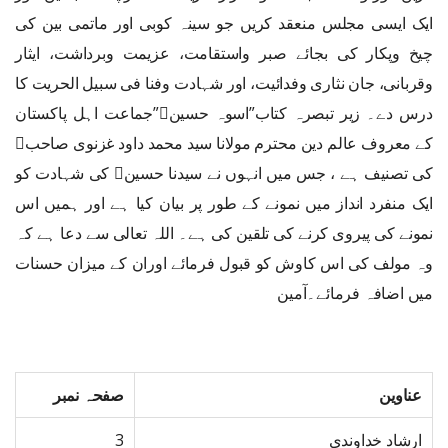
ایک ایسی مجلس منعقد کریں جو سینہ کوبی اور ماتمی بین کی
چیخ وپکار کی بجائے صبر واستقامت، عزیمت وبرداشت، ایثار
وقربانی، جان نثاری وفدائیت، اور شہادت وفنا فی سبیل الحریت کا
درس دے۔ زیر تبصرہ کتاب”اسوہ حسین﷜”جماعت اہل پاکستان
کے معروف عالم دین محترم مولانا سید محمد داود غزنوی صاحب﷫
کی تصنیف ہے ، جس میں انہوں نے سیدنا حسین﷜ کی شہادت کو
ایک منفرد انداز میں نمونے کے طور پر بیان کیا ہے اور ہمیں اس
نمونے کی پیروی کرنے کی تلقین کی ہے۔ اللہ تعالی سے دعا ہے کہ
وہ مولف کی اس کاوش کو قبول فرمائے اوران کے میزان حسنات
میں اضافہ فرمائے۔آمین
عناوین
صفحہ نمبر
ارشاد خداوندی
3