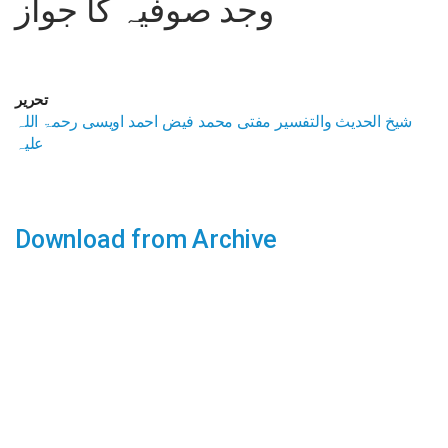
وجد صوفیہ کا جواز
تحریر
شیخ الحدیث والتفسیر مفتی محمد فیض احمد اویسی رحمۃ اللہ
علیہ
Download from Archive