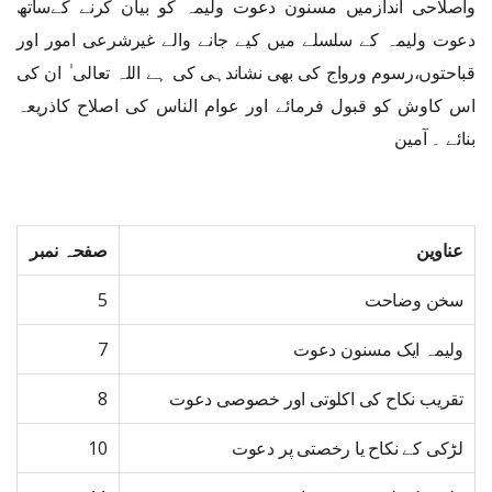
واصلاحی اندازمیں مسنون دعوت ولیمہ کو بیان کرنے کےساتھ
دعوت ولیمہ کے سلسلے میں کیے جانے والے غیرشرعی امور اور
قباحتوں،رسوم ورواج کی بھی نشاندہی کی ہے اللہ تعالی ٰ ان کی
اس کاوش کو قبول فرمائے اور عوام الناس کی اصلاح کاذریعہ
بنائے ۔ آمین
عناوین
صفحہ نمبر
سخن وضاحت
5
ولیمہ ایک مسنون دعوت
7
تقریب نکاح کی اکلوتی اور خصوصی دعوت
8
لڑکی کے نکاح یا رخصتی پر دعوت
10