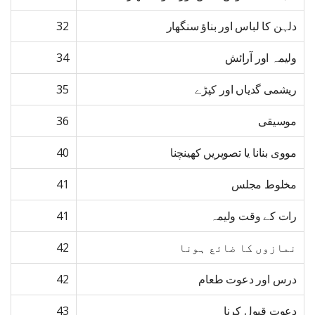
دلہن کا لباس اور بناؤ سنگھار
32
ولیمہ اور آرائش
34
ریشمی گدیاں اور کپڑے
35
موسیقی
36
مووی بنانا یا تصویریں کھینچنا
40
مخلوط مجلس
41
رات کے وقت ولیمہ
41
نمازوں کا ضائع ہونا
42
درس اور دعوت طعام
42
دعوت قبول کرنا
43