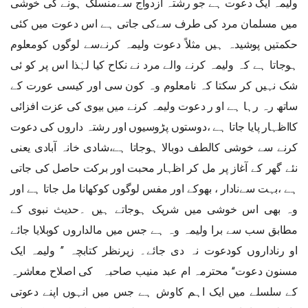
ولیمہ ایک دعوت ہے جو رشتہ ازدواج سےمنسلک ہونے کی خوشی
میں مسلمان مرد کی طرف سےکی جاتی ہے اس دعوت میں کئی
حکمتیں پوشیدہ ہیں مثلاً دعوت ولیمہ کرنےسے لوگوں کومعلوم
ہوجاتا ہے کہ ولیمہ کرنے والے مرد نے نکاح کیا لہٰذا اس پر کو ئی
شک نہیں کر سکتا کہ نامعلوم وہ کون سی اور کیسی عورت کے
ساتھ رہ رہا ہے او ر دعوت ولیمہ کرنے میں بیوی کی عزت افزائی
کااظہار پایا جاتا ہے ،دوستوں پڑوسیوں اور رشتہ داروں کی دعوت
کرنے سے خوشی کالطف دوبالا ہوجاتا ہے،شادی خانہ آبادی یعنی
نئے گھر کے آغاز پر مل کر اظہار محبت اور برکت حاصل کی جاتی
ہے ،بہت سےنادار ، بھوکے اور مفس لوگوں کوکھانا مل جاتا ہے اور
وہ بھی اس خوشی میں شریک ہوجاتے ہیں ۔حدیث نبوی کے
مطابق سب سے برا ولیمہ وہ ہے جس میں مالداروں کوبلایا جائے
او رناداروں کودعوت نہ دی جائے۔ زیرنظر کتابچہ ’’ ولیمہ ایک
مسنون دعوت‘‘ محترمہ ام عبد منیب صاحبہ کی اصلاح معاشرہ
کے سلسلے میں ایک اہم کاوش ہے جس میں انہوں اپنے دعوتی