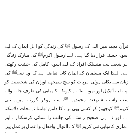
قرآن مجید میں اللہ کے رسول ﷺ کی زندگی کو اہل ایمان کے لیے
اسوۂ حسنہ قرار دیا گیا ہے۔ لہذارسول اکرمﷺ کی مبارک زندگی
ہر شعبے سے منسلک افراد کے لیے اسوۂ کامل کی حیثیت رکھتی
ہے۔ لہذا ایک مسلمان کے ایمان کایہ تقاضہ ہے کہ وہ نبیﷺ کی
زبان سے نکلی ہوئی ہربات کو سچ سمجھے اوران کی شخصیت کو
اپنے لیے آئیڈیل اور نمونہ بنائے۔ کیونکہ کامیابی کی طرف جانے والے
سب راستے شریعت محمدیہ ﷺ سے ہوکر گزرتے ہیں۔ نبی
کریمﷺ کوچھوڑ کر کسی بھی بڑے کا دامن تھامنا نہ نجات دلاسکتا
ہے اور نہ ہی صحیح راستے کی جانب راہنمائی کرسکتاہے اور
ہماری کامیابی نبی کریم ﷺ کے ااقوال وافعال وااعمال پرعمل پیرا