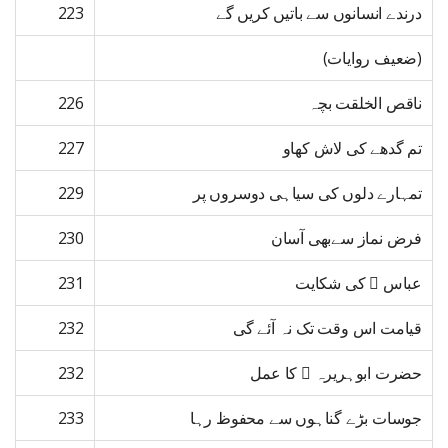
درندے انسانوں سے باتیں کریں گے
223
(ضعیف روایات)
ناقص الخلقت بچہ
226
تم گدھے کی لاش کھاو
227
تمہارے دلوں کی سیاہی دوسروں پر
229
فرض نماز سےبھی آسان
230
عباس ﷜ کی شکایت
231
قیامت اس وقت تک نہ آئے گی
232
حضرت ابوہریرہ ﷜ کا عمل
232
جوسات بڑے گناہوں سے محفوظ رہا
233