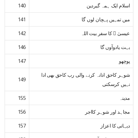
اسلام ایک ہمہ گیردین
140
میں تمہیں پہچان لوں گا
141
عیسیٰ ﷤ کا سفر بیت اللہ
142
بہت یادوآوں گا
146
پوچھو
147
شوہر کاحق ادانہ کرنے والی رب کاحق بھی ادا
149
نہیں کرسکتی
مدینہ
155
مجاہد اور شوہر کااجر
156
دیہاتی کا اعزاز
157