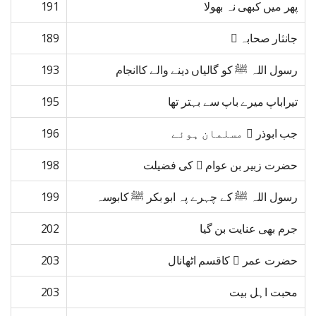
پھر میں کبھی نہ بھولا
191
جانثار صحابہ ﷢
189
رسول اللہ ﷺ کو گالیاں دینے والے کاانجام
193
تیراباپ میرے باپ سے بہتر تھا
195
جب ابوذر ﷜ مسلمان ہوئے
196
حضرت زبیر بن عوام ﷜ کی فضیلت
198
رسول اللہ ﷺ کے چہرے پہ ابو بکر ﷺ کابوسہ
199
جرم بھی عنایت بن گیا
202
حضرت عمر ﷜ کاقسم اٹھانال
203
محبت اہل بیت
203