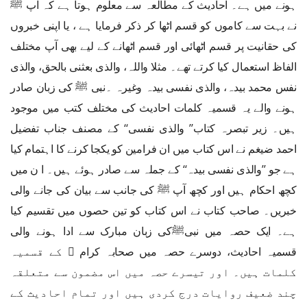
ہونے میں ہے۔ احادیث کے مطالعہ سے معلوم ہوتا ہے کہ آپ ﷺ
نے بہت سے کاموں کو قسم اٹھا کر ذکر فرمایا ہے ، یا اپنی خبروں
کی حقانیت پر قسم اٹھائی اور قسم اٹھانے کے لیے بھی آپ مختلف
الفاظ استعمال کیا کرتے تھے۔ مثلا واللہ، والذی بعثنی بالحق، والذی
نفس محمد بیدہ، والذی نفسی بیدہ وغیرہ ۔نبی ﷺ کی زبان صادر
ہونے والے یہ قسمیہ کلمات احادیث کی مختلف کتب میں موجود
ہیں۔ زیر تبصرہ کتاب’’ والذی نفسی‘‘ کے مصنف جناب تفضیل
احمد ضیغم نے اس کتاب میں ان فرامین کو یکجا کرنے کا اہتمام کیا
ہے جو ’’والذی نفسی بیدہ‘‘ کے جملہ سے صادر ہوئے ہیں۔ ا ن میں
کچھ احکام ہیں اور کچھ آپ ﷺ کی جانب سے بیان کی جانے والی
خبریں۔ صاحب کتاب نے اس کتاب کو تین حصوں میں تقسیم کیا
ہے۔ ایک حصہ میں نبیﷺکی زبان مبارک سے ادا ہونے والی
قسمیہ احادیث، دوسرے حصہ میں صحابہ کرام ﷢ کے قسمیہ
کلمات ہیں۔ اور تیسرے حصہ میں اس مضمون سے متعلقہ
چند ضعیف روایات درج کردی ہیں اور تمام احادیث کے