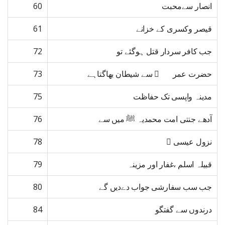
انصار سےمحبت
60
قیصر وکسری کے خزانے
61
جب کافر سردار قتل ہوگئے تو
72
حضرت عمر ﷜ سے شیطان بھاگتاہے
73
مدینہ واپسی تک حفاظت
75
آدھے جنتی امت محمدیہ ﷺ میں سے
76
نزول عیسی ﷤
78
قبیلہ اسلم ،غفار اور مزینہ
79
جب سب سفارشی جواب دےدیں گے
80
درندوں سے گفتگو
84