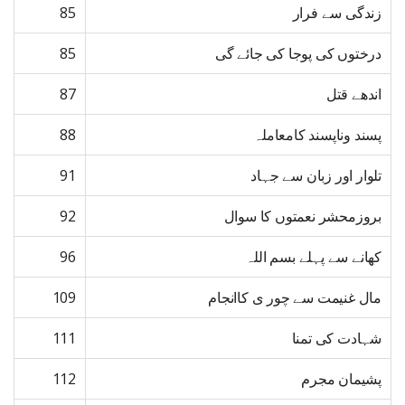
زندگی سے فرار
85
درختوں کی پوجا کی جائے گی
85
اندھے قتل
87
پسند وناپسند کامعاملہ
88
تلوار اور زبان سے جہاد
91
بروزمحشر نعمتوں کا سوال
92
کھانے سے پہلے بسم اللہ
96
مال غنیمت سے چور ی کاانجام
109
شہادت کی تمنا
111
پشیمان مجرم
112