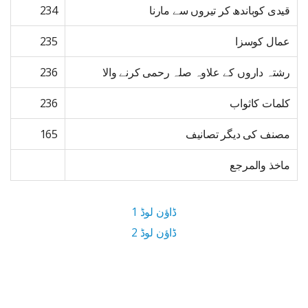
قیدی کوباندھ کر تیروں سے مارنا
234
عمال کوسزا
235
رشتہ داروں کے علاوہ صلہ رحمی کرنے والا
236
کلمات کاثواب
236
مصنف کی دیگر تصانیف
165
ماخذ والمرجع
ڈاؤن لوڈ 1
ڈاؤن لوڈ 2
4.9 MB ڈاؤن لوڈ سائز