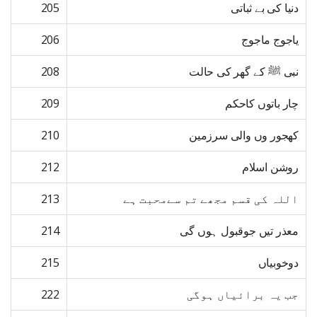
دنیا کی بے ثباتی
205
یاجوج ماجوج
206
نبی ﷺ کے گھر کی حالت
208
چار باتوں کاحکم
209
کھجور وں والی سرزمین
210
روشن اسلام
212
اللہ کی قسم مجھے تم سےمحبت ہے
213
معذر تیں جوقبول ہوں گی
214
دوخوبیاں
215
جب یہ برائیاں ہوگی
222