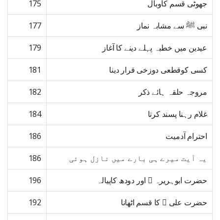
جھوٹی قسم کاوبال
175
نبی ﷺ سے مشابہ نماز
177
عیدین میں خطبہ پہلے دینے کا آغاز
179
کسی کوقطعی دوزخی قرار دینا
181
مروجہ حلقہ ہائے ذکر
182
غلام رہنا پسند کرتا
184
احترام آدمیت
186
یہ آیت میرے ہی بارے میں نازل ہوئی
186
حضرت ابوہریرہ ﷜ اور دودھ کاپیالہ
196
حضرت علی ﷜ کا قسم اٹھانا
192