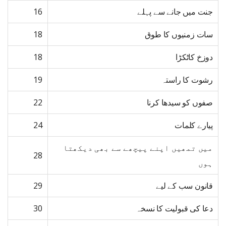
جنت میں جانے سے پہلے
16
سات زمنیوں کا طوق
18
دوزخ کاٹکڑا
18
رشوت کا راستہ
19
صفوں کو سیدھا کرنا
22
پیارے کلمات
24
میں تمھیں اپنے پیچھے سے بھی دیکھتا
28
ہوں
قانون سب کے لیے
29
دعا کی قبولیت کا نسخہ
30