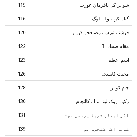
شوہر کی نافرمان عورت
115
گناہ کرنے والے لوگ
116
فرشتے تم سے مصافحہ کریں
120
مقام صحابہ ﷢
122
اسم اعظم
123
محبت کانسخہ
126
جام کو ثر
128
زکوۃ روک لینے والے کاانجام
130
اگر ایمان ثریا پربھی ہوتا
131
شوہر اگر کنجوس ہو
139