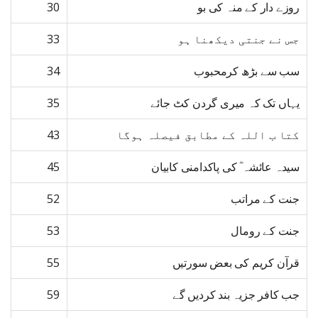
روزے دار کے منہ کی بو
30
جس نے جنتی دیکھنا ہو
33
سب سے بڑھ کرمحبوب
34
یہاں تک کہ میری گردن کٹ جائے
35
کتا ب اللہ کے مطابق فیصلہ ہوگا
43
سیدہ عائشہ ؓ کی پاکدامنی کابیان
45
جنت کے مراتب
52
جنت کے رومال
53
قرآن کریم کی بعض سورتیں
55
جب کافر جزیہ بند کردیں گے
59