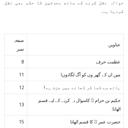
حوالہ نقل کرنے کے ساتھ محدثین کا حکم بھی نقل
کردیا ہے۔
صفحہ
عناوین
نمبر
عظمت حرف
8
میں ان کے گھر وں کو آگ لگادوں!
11
ہاتھ سے کما کر کھانے میں عزت ہے !
12
حکیم بن حزام ﷜ کاسوال نہ کرنے کے لیے قسم
13
اٹھانا:
حضرت عمر ﷜ کا قسم اٹھانا
15