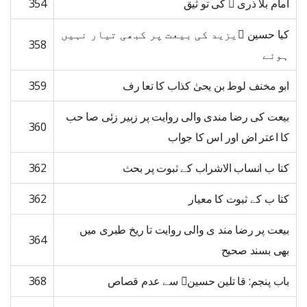
امام بلا ذری  کی تو ثیق
354
کیا حسین ﷜یزید کی بیعت پر کبھی تیار نہیں
358
ہوئے
ابو مخنف لوط بن یحیٰ کذاب کا تعا رف
359
بیعت کی رضا مندی والی روایت پر زبیر زئی صا حب
360
کا اعتر اض اور اس کا جواب
کتا ب انساب الاشراب کے ثبوت پر بحث
362
کتا ب کے ثبوت کا معیار
362
بیعت پر رضا مند ی والی روایت تا ریخ طبری میں
364
بھی بسند صحیح
باب پنجم: قا تلین حسین﷜ سے عدم قصاص
368