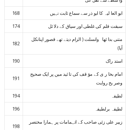
وا سطے سے نقل کی
ابو العا لیہ کا ابو ذر سے سماع ثابت نہیں
168
سبقت قلم کی غلطی اور سیاق کے دلا ئل
174
متنی بدا ئھا وانسلت ( الزام دیتے تھے قصور اپنانکل
182
آیا)
استد راک
190
امام بخا ر ی کے مؤ قف کی تا ئید میں پر ایک صحیح
191
وصر یح روایت
لطیفہ
194
لطیفہ برلطیفہ
196
زبیر علی زئی صاحب کے اتہمامات پر ہمارا مختصر
198