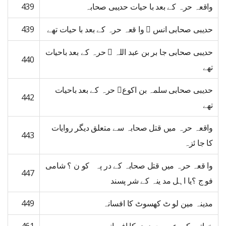
واقعہ حرہ کے بعد با حیات حدیبی صحابہ
439
حدیبی صحابی انس ﷜ وا قعہ حرہ کے بعد با حیات تھے
439
حدیبی صحابی جا بر بن عبد اللہ ﷜ حرہ کے بعد باحیات
440
تھے
حدیبی صحابی سلمہ بن اکوع﷜ حرہ کے بعد باحیات
442
تھے
واقعہ حرہ میں قتل صحابہ سے متعلق دیگر روایات
443
کا جا ئزہ
وا قعہ حرہ میں قتل صحابہ کے در پہ کو ن ؟ شامی
447
فو ج ؟یا اہل مد ینہ کے شر پسند
مدینہ مین لو ٹ کھسوٹ کا افسانہ
449