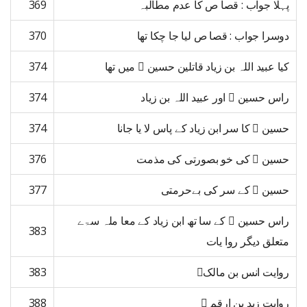
پہلا جواب : قصا ص کا عدم مطالبہ
369
دوسرا جواب : قصا ص لیا جا چکا تھا
370
کیا عبید اللہ بن زیاد قاتلین حسین ﷜ میں تھا
374
راس حسین ﷜ اور عبید اللہ بن زیاد
374
حسین ﷜ کا سر ابن زیاد کے پاس لا یا جانا
374
حسین ﷢ کی خو بصورتی کی مذمت
376
حسین ﷜ کے سر کی بےحرمتی
377
راس حسین ﷜ کے سا تھ ابن زیاد کے معا ملہ سۃے
383
متعلق دیگر روا یات
روایت انس بن مالک﷜
383
روایت زید بن ارقم ﷜
388