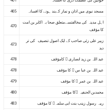
خواتین کی عصمت دری کا افسانہ
461
مسجد نبوی میں اذان و نماز کےبند ہونے کا افسانہ
465
اہل مدینہ کی مخالفتسےمتعلق صحا بہ اکابر ین امت
470
کا مؤقف
زبیر علی زئی صاحب کے ایک اصول تنصیف کی تر
473
دید
عبد اللہ بن زید انصاری ﷜ کامؤقف
478
عبد اللہ بن عبا س ﷜ کا مؤقف
478
عبد اللہ بن عمر ﷜ کا مؤقف
479
محمدبن الحنفیہ کا مؤقف
480
ربیہ رسول زینب بنت ابی سلمہ﷜ کا مؤقف
483