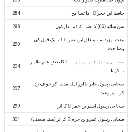
حافظ ابن حجر  ما تسا مح
284
سن ساٹھ (60) کےفتنہ کا ذمہ دارکون
288
بیعت یزید سے متعلق ابن عمر ﷜ کے ایک قول کی
290
وضا حت
صحابی رسول ابو ہریرہ ﷜ کا بعض علم ظاہر
294
نہ کر نا
صحابی رسول جابر ﷜ اور اہل مدینہ کو خو ف زدہ
297
کرنے پر وعید
صحا بی رسول اسیر بن عمر ﷜ کا اثر
299
صحابی رسول عمرو بن حزم ﷜ کا اثر (سند ضعیف)
301