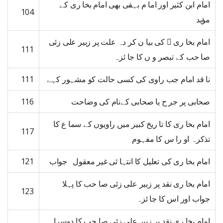
امام ابن کثیر اور اما م بہقی بھی امام بخا ری کے
104
مؤید
امام بخا ری  کی بیا ن کر دہ علت پر زبیر علی زئی
111
صا حب کے تبصر و ں کا جا ئزہ
نا قد امام جب راوی کی کسی حالت کو مشہور کہے
111
صحابی پر جر ح یا صحابی کےنام کی وضاحت
116
امام بخا ری کا تا ریخ کبیر میں راویوں کے سما ع کا
117
تذکرہ او را س کا مفہوم
امام بخا ری کی تعلیل کا انتہا ئی غیر معقول جواب
121
امام بخا ری نقد پر زبیر علی زئی صا حب کا پہلا
123
جواب اور اس کا جا ئزہ
امام بخا ری نقد پر زبیر علی زئی صا حب کا دوسرا