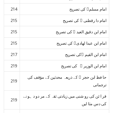
امام مسلم کی تصریح
214
امام دا رقطنی  کی تصریح
215
امام ابن دقیق العید  کی تصریح
215
امام ابن عبدا لھادی کی تصریح
215
امام ابن القیم کی تصریح
217
امام ابن الوزیر  کی تصریح
219
حا فظ ابن حجر  کے ذریعہ محدثین کے مؤقف کی
219
ترجمانی
قر ا ئن کی رو شنی میں زیادتی ثقہ کے مر دو د ہو نے
219
کی دس مثا لیں