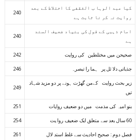
کیا عبد الوہا ب الثقفی کا اختلاط کے بعد
240
روایت نہ کر نا ثابت ہے
امام ذہبی کے قول کی بنیاد ضعیف السند
240
ہے
صحیحن میں مختلطین کی روایت
242
جذباتی دلا ئل پر ہما را تبصرہ
246
زیر بحث روایت کےمن گھڑت ہونے پر دو مزید شہاد
249
تیں
بنو امیہ کی مذمت میں دو ضعیف روایات
251
60 سال بعد سے متعلق ایک ضعیف روا یت
254
فصل دوم : صحیح احادیث سے غلط استد لال
261