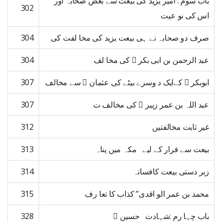
باب سوم : امیر یزید کی بیعت سے بعض صحابہ اور
302
اس کی نو عیت
صرف دو صحابہ نے ہی بیعت یزید کی مخا لفت کی
304
عبد الرحمن بن ابی بکر ﷜ کی مخا لف
304
ابوبکر ﷜ کےایک د وسرے بیٹے کی عثمان ﷜ سے مخالف
307
عبد اللہ بن عمر زبیر ﷜ کی مخالف ت
307
غیر ثابت مخالفتیں
312
بیعت سے فرار کے لیے مکہ میں پناہ
313
زبر دستی بیعت کافسانہ
314
محمد بن عمر الو اقدی’’ کذاب کا تعا رف
315
باب چہا رم :شہادت حسین ﷜
328