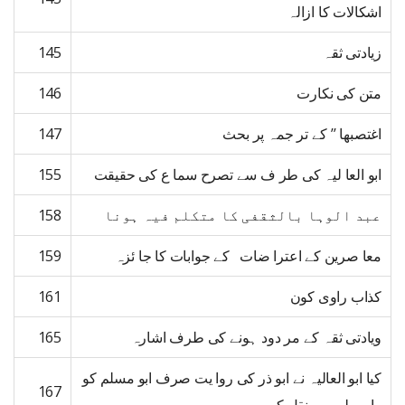
اشکالات کا ازالہ
زیادتی ثقہ
145
متن کی نکارت
146
اغتصبھا ’’ کے تر جمہ پر بحث
147
ابو العا لیہ کی طر ف سے تصرح سما ع کی حقیقت
155
عبد الوہا بالثقفی کا متکلم فیہ ہونا
158
معا صرین کے اعترا ضات کے جوابات کا جا ئزہ
159
کذاب راوی کون
161
ویادتی ثقہ کے مر دود ہونے کی طرف اشارہ
165
کیا ابو العالیہ نے ابو ذر کی روا یت صرف ابو مسلم کو
167