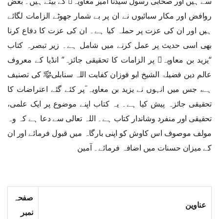
سے ہیں اور صحابی رسول سیدنا امیر معاویہ﷜ کے بیٹے ہیں۔ بعض
روافض اور مکار سبائیوں نے ان پر بے شمار جھوٹے الزامات لگائے
ہیں اور ان کی عزت پر حملہ کیا ہے۔ ان کی عزت کا دفاع کرنا
بھی اسی حدیث پر عمل کرنے میں شامل ہے۔ زیر تبصرہ کتاب
“یزید بن معاویہ﷜ پر الزامات کا تحقیقی جائزہ” انڈیا کے معروف
عالم دین فضیلۃ الشیخ ابو فوزان کفایت اللہ سنابلی﷾ کی تصنیف
ہے، جس میں انہوں نے یزید بن معاویہ ؓپر کئے گئے اعتراضات کا
تحقیقی جائزہ پیش کیا ہے۔ یہ کتاب اپنے موضوع پر ایک علمی،
تحقیقی اور منفرد وشاندار کتاب ہے۔ اللہ تعالی سے دعا ہے کہ وہ
مولف موصوف اس کاوش کو اپنی بارگاہ میں قبول فرمائے اور ان
کے میزان حسنات میں اضافہ فرمائے۔ آمین
صفحہ
عناوین
نمبر