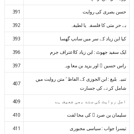
حسن بصری کی روایت
391
بے حر متی کا فلسفہ یا لطیفہ
392
کیا ابن زیاد کے سر میں سانپ گھسا
393
ایک سفید جھوٹ : ابن زیاد کااعتراف جرم
396
راس حسین ﷜ اور یزید بن معا ویہ
397
تنبیہ بلیغ : ابن الجوزی کے الفاظ ’ متن روایت میں
407
شامل کر نے کی جسارت
اصل روایت کی سند بھی ضعیف ہے
409
سلیمان بن صرد ﷜ کی مخا لفت
410
تیسرا جواب : سیاسی مجبوری
411