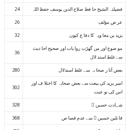
فضیلتہ الشیخ حا فظ صلاح الدین یوسف حفظ اللہ
24
عر ض مؤلف
26
یزید بن معا ویہ کا دفا ع کیوں
32
مو ضوع اور من گھڑت روا یات اور صحیح احا دیث
36
سے غلط استد لال
بعض آثا ر صحا بہ سے غلط استدلال
280
امیر یزید کی بیعت سے بعض صحابہ کا اختلا ف اور
302
اس کی نو عیت
شہادت حسین ﷜
328
قا تلین حسین ﷜ سے عدم قصا ص
368