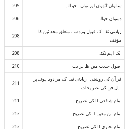
ساتواں ’آٹھواں اور نواں حو الہ
205
دسواں حوالہ
206
زیادتی ثقہ کے قبول ورد سے متعلق محد ثین کا
208
مؤقف
ایک اہم نکتہ
208
اصول حدیث میں ظاہر بت
210
قر آن کی روشنی زیادتی ثقہ کے مر دود ہونے پر
211
اہل فن کی تصر یحات
امام شافعی  کی تصریح
211
امام ابن معین  کی تصریح
213
امام بخاری  کی تصریح
213