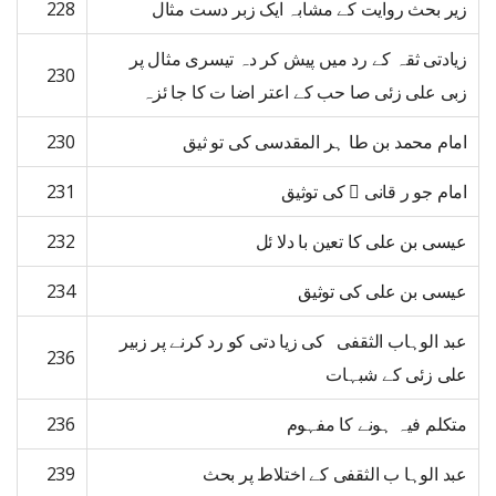
زیر بحث روایت کے مشابہ ایک زبر دست مثال
228
زیادتی ثقہ کے رد میں پیش کر دہ تیسری مثال پر
230
زبی علی زئی صا حب کے اعتر اضا ت کا جا ئزہ
امام محمد بن طا ہر المقدسی کی تو ثیق
230
امام جو ر قانی  کی توثیق
231
عیسی بن علی کا تعین با دلا ئل
232
عیسی بن علی کی توثیق
234
عبد الوہاب الثقفی کی زیا دتی کو رد کرنے پر زبیر
236
علی زئی کے شبہات
متکلم فیہ ہونے کا مفہوم
236
عبد الوہا ب الثقفی کے اختلاط پر بحث
239