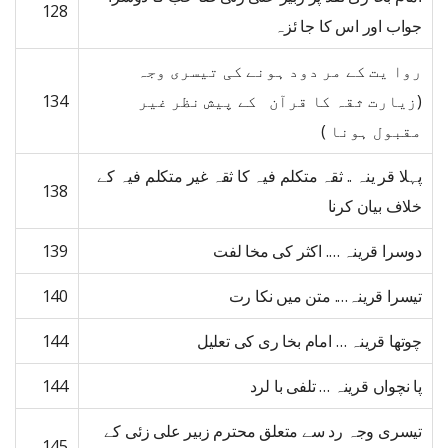
128
جواب اور اس کا جا ئزہ
روا یت کے مر دود ہونے کی تیسری وجہ
(زیارت ثقہ کا قرآن کے پیش نظر غیر
134
مقبول ہونا )
پہلا قر ینہ .. ثقہ متکلم فیہ کا ثقہ غیر متکلم فیہ کے
138
خلاف بیان کرنا
دوسرا قرینہ …. اکثر کی مخا لفت
139
تیسرا قرینہ…. متن میں نکا رت
140
چوتھا قرینہ … امام بخا ری کی تعلیل
144
پا نچواں قرینہ … تلفی با لرد
144
تیسری وجہ رد سے متعلق محترم زبیر علی زئی کے
145