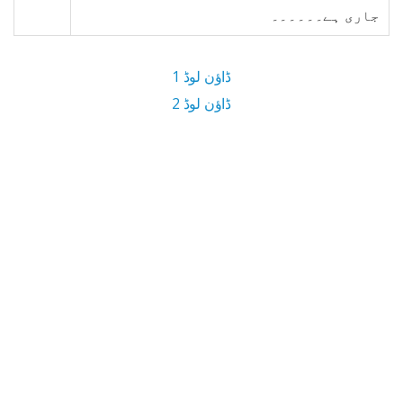
جاری ہے۔۔۔۔۔۔
ڈاؤن لوڈ 1
ڈاؤن لوڈ 2
11.7 MB ڈاؤن لوڈ سائز