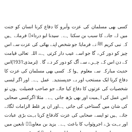
کسی بھی مسلمان کی عزت وآبرو کا دفاع کرنا انسان کو جنت
میں لے جانے کا سبب بن سکتا ہے۔ سیدنا ابو درداء﷜ فرماتے ہیں
کہ نبی کریم ﷺ نے فرمایا: جو شخص اپنے بھائی کی عزت سے اس
چیز کو دور کرے گا جو اسے عیب دار کرتی ہے، اللہ تعالی قیامت
کے دن اس کے چہرے سے آگ کو دور کر دے گا۔ (ترمذی:1931)اس
حدیث مبارکہ سے معلوم ہوا کہ کسی بھی مسلمان کی عزت کا
دفاع کرنا ایک مستحب اور بے حدپسندیدہ عمل ہے۔ اور اگر ایسی
شخصیات کی عزتوں کا دفاع کیا جائے جو صاحب فضیلت ہوں تو
اس عمل کی اہمیت اور بھی بڑھ جاتی ہے۔ مثلا اگرکسی صحابی
کی شان میں گستاخی کی جاتی ہےاور ان پر غلط الزامات لگائے
جاتے ہیں تو ایسے صحابی کی عزت کادفاع کرنا بہت بڑی عبادت
اور بہت بڑے اجروثواب کا باعث ہے۔ یزید بن معاویہؓ تابعین میں