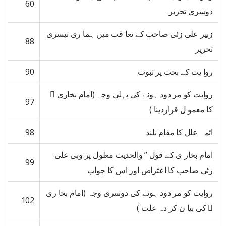
60
دوسری تحریر
زبیر علی زئی صاحب کے تعا قب میں ہما ری تیسری
88
تحریر
روا یت کے بحث پر ثبوت
90
روایت کو مر دود ہونے کی پہلی وجہ (امام بخاری 
97
کا معمو ل قراردینا )
ائمہ علل کا مقام بلند
98
امام بخار ی کے قول ’’ والحدیث معلول پر وبی علی
99
زئی صاحب کا اعتراض اور اس کا جواب
روایت کو مر دود ہونے کی دوسری وجہ (امام بخا ری
102
 کی بیا ن کر دہ علت )