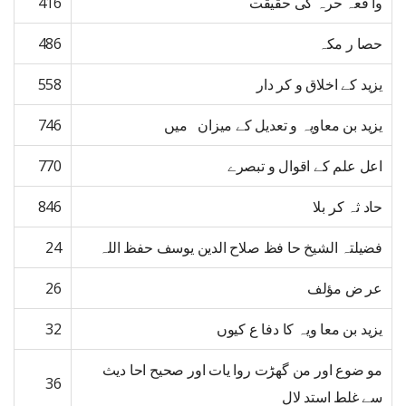
وا قعہ حرہ کی حقیقت
416
حصا ر مکہ
486
یزید کے اخلاق و کر دار
558
یزید بن معاویہ و تعدیل کے میزان میں
746
اعل علم کے اقوال و تبصرے
770
حاد ثہ کر بلا
846
فضیلتہ الشیخ حا فظ صلاح الدین یوسف حفظ اللہ
24
عر ض مؤلف
26
یزید بن معا ویہ کا دفا ع کیوں
32
مو ضوع اور من گھڑت روا یات اور صحیح احا دیث
36
سے غلط استد لال