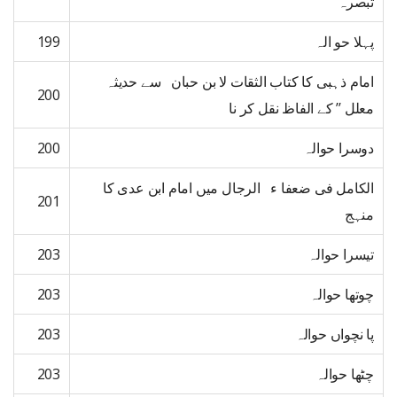
تبصرہ
پہلا حو الہ
199
امام ذہبی کا کتاب الثقات لا بن حبان سے حدیثہ
200
معلل ’’ کے الفاظ نقل کر نا
دوسرا حوالہ
200
الکامل فی ضعفا ء الرجال میں امام ابن عدی کا
201
منہج
تیسرا حوالہ
203
چوتھا حوالہ
203
پا نچواں حوالہ
203
چٹھا حوالہ
203