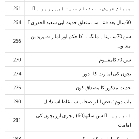
صبیان قریش سے متعلق حدیث ابی ہر یر ہ ﷜
261
60سال بعد فتنہ سے متعلق حدیث ابی سعید الخدری﷜
264
سن 70سے پنا ہ مانگنے کا حکم اور اما ر ت یزید بن
266
معا ویہ
سن 70کامفہوم
270
بچوں کی اما رت کا دور
274
حدیث مذکور کا مصداق کون
275
باب دوم : بعض آثا ر صحابہ سے غلط استدلا ل
280
ابو ہریہ ﷜ سن ساٹھ(60) ہجری اور بچوں کی
281
امامت
بچوں کی امارت کادو ر کب
283