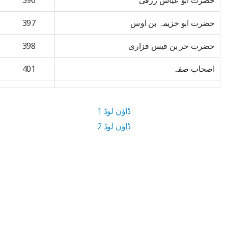
حضرت ابو عیاش زرقی
396
حضرت ابو خزیمہ بن اوس
397
حضرت حر بن قیس فزاری
398
اصحاب صفہ
401
ڈاؤن لوڈ 1
ڈاؤن لوڈ 2
13.8 MB ڈاؤن لوڈ سائز