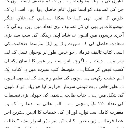
کتابوں کی بے پناہ مقبولیت ہے ۔ بہت کم مصنف ایسے ہوں گے
جن کی تصانیف کو ایسا قبول عام حاصل ہوا ہو۔ اسے ان کے
خلوص کا ثمرہ بھی کہا جا سکتا ہے۔اس کے علاوہ دیگر
موضوعات پر بھی ان کی تصانیف بڑی تعداد میں ہیں۔زندگی کے
آخری برسوں میں انہوں نے شاید اپنی زندگی کی سب سے بڑی
سعادت حاصل کی کہ سیرت پاک پر ایک متوسط ضخامت کی
ایسی کتاب تالیف فرمائی جو خاص طور پر نوجوان نسل کے لیے
سر مایہ ہدایت ہے اگرچہ اس سے ہر عمر کا انسان یکساں
کسبِ فیض کر سکتاہے۔ متوسط کتب سیرت میں یہ کتاب ایک
اہم حیثیت رکھتی ہے ۔بچوں کی تعلیم و تربیت کے لیے بھی انہوں
نے بطور خاص بہت قیمتی سرمایہ فراہم کیا جو زیادہ تر کہانیوں
کی شکل میں ہے ۔ جناب طالب ہاشمی کی چھوٹی بڑی تصنیفات
کی تعداد ۱۲۰ تک پہنچتی ہے ۔ اللہ تعالیٰ سے دعا ہے کہ وہ
مغفرت کاملہ سے نوازے اور ان کی خدمات کا انہیں بہترین اجر
عطا فرمائے۔ زیر تبصرہ کتاب ’’یہ تیرے پُر اسرار بندے ‘‘ طالب