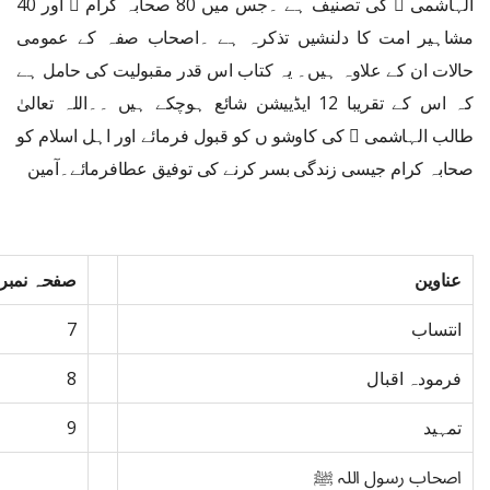
الہاشمی  کی تصنیف ہے ۔جس میں 80 صحابہ کرام ﷢ اور 40
مشاہیر امت کا دلنشیں تذکرہ ہے ۔اصحاب صفہ کے عمومی
حالات ان کے علاوہ ہیں۔ یہ کتاب اس قدر مقبولیت کی حامل ہے
کہ اس کے تقریبا 12 ایڈییشن شائع ہوچکے ہیں ۔۔اللہ تعالیٰ
طالب الہاشمی  کی کاوشو ں کو قبول فرمائے اور اہل اسلام کو
صحابہ کرام جیسی زندگی بسر کرنے کی توفیق عطافرمائے۔آمین
عناوین
صفحہ نمبر
انتساب
7
فرمودہ اقبال
8
تمہید
9
اصحاب رسول اللہ ﷺ