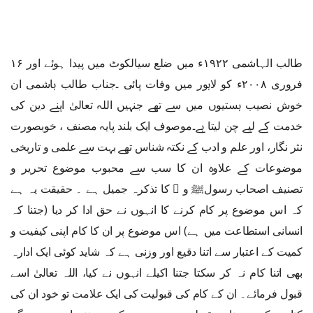
طالب الہاشمی ۱۹۲۲ء میں ضلع سیالکوٹ میں پیدا ہوئے اور ۱۶
فروری ۲۰۰۸ء کو لاہور میں وفات پائی ۔جناب طالب ہاشمی ان
خوش نصیب ہستیوں میں سے تھے جنہیں اللہ تعالیٰ اپنے دین کی
خدمت کے لیے چن لیتا ہے۔موصوف ایک بلند پایہ مصنف ، خوبصورت
نثر نگار، اور علم و ادب کے نکتہ شناس تھے بہت سے علمی و تاریخی
موضوعات کے علاوہ ان کا سب سے محبوب موضوع تحریر و
تصنیف اصحاب رسولﷺ و ﷢ کا تذکرہ جمیل ہے ۔ حقیقت یہ ہے
کہ اس موضوع پر کام کرنے کا انہوں نے حق ادا کر دیا (جتنا کہ
انسانی استطاعت میں ہے) اس موضوع پر ان کا کام اپنی کیفیت و
کمیت کے اعتبار سے اتنا دقیع اور وزنی ہے کہ شاید کوئی ایک ادارہ
بھی اتنا کام نہ کر سکتا جتنا اکیلے انہوں نے کیا، اللہ تعالیٰ اسے
قبول فرمائے۔ ان کے کام کی قبولیت کی ایک علامت تو خود ان کی