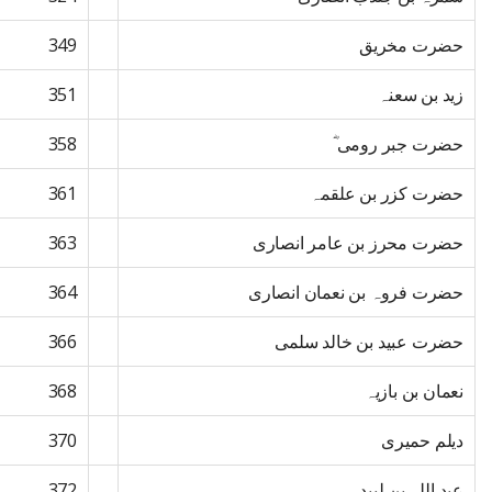
حضرت مخریق
349
زید بن سعنہ
351
حضرت جبر رومی ؓ
358
حضرت کزر بن علقمہ
361
حضرت محرز بن عامر انصاری
363
حضرت فروہ بن نعمان انصاری
364
حضرت عبید بن خالد سلمی
366
نعمان بن بازیہ
368
دیلم حمیری
370
عبد اللہ بن لبید
372