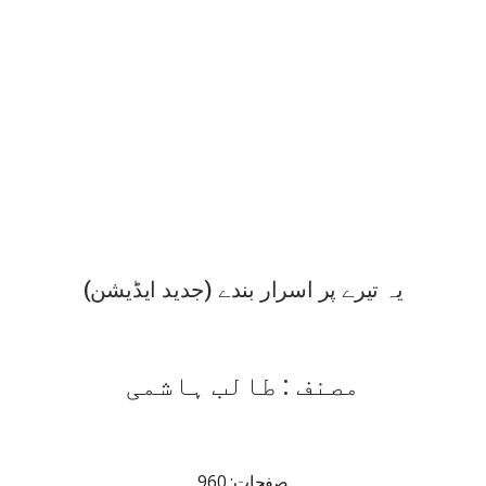
یہ تیرے پر اسرار بندے (جدید ایڈیشن)
مصنف : طالب ہاشمی
صفحات: 960