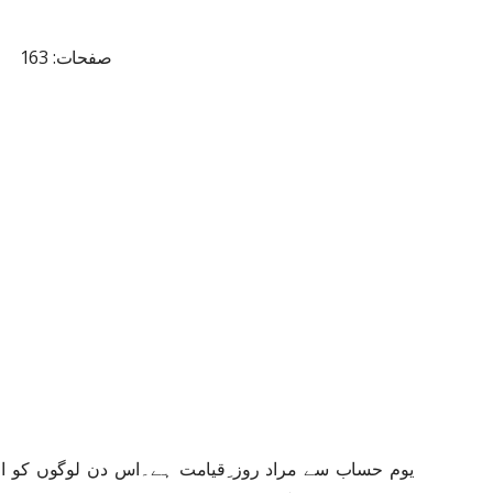
صفحات: 163
یوم حساب سے مراد روز ِقیامت ہے۔اس دن لوگوں کو ان