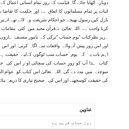
دوبارہ اٹھایا جائے گا۔قیامت کے روز تمام انسانی اعمال 
اثبات پر تمام مسلمانوں کا اتفاق ہے اور حکمت کا تقاضا بھ
نازل کیں،رسول بھیجے جو احکام شریعت وہ لائے تھے انہیں 
کرنا واجب ہے۔اللہ تعالیٰ نےقرآن مجید میں کئی مقامات 
۔زیر نظرکتاب ’’یوم حساب ‘‘ترکی کے نامور مصنف ہارون
اور اس روز پیش آنےوالے واقعات سے اگاہ کرتی اور اس 
اہم بات یہ کہ یوم ِ حساب سب لوگوں کےلیے حقیقت ہے ا
کتاب ہذا آپ کو روزِ حساب کی سچائی او ر اس کی حق
سوچنے میں مدد دے گی۔اللہ تعالیٰ اس کتاب کو عوام ا
کی حقیقت کوسجھنے اور اس کی صحیح تیاری کا ذریعہ بنائے 
عناوین
روز حساب قریب ہے