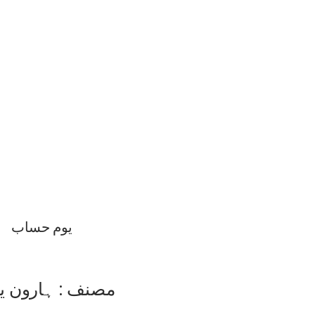
یوم حساب
مصنف : ہارون یح