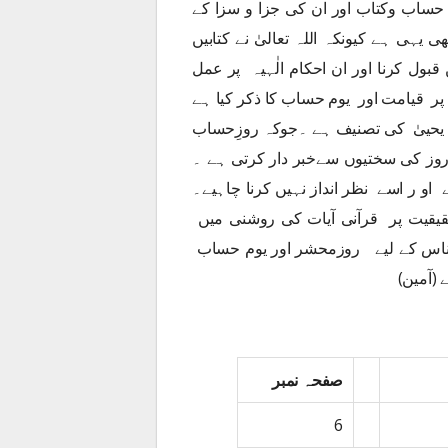
کے حساب وکتاب اور ان کی جزا و سزا کے
ی یہی ہے کیونکہ اللہ تعالیٰ نے کتابیں
قبول کرنا اور ان احکام الٰہیہ پر عمل
پر قیامت اور یوم حساب کا ذکر کیا ہے
 یحییٰ کی تصنیف ہے ۔جوکہ روزِحساب
روز کی سختیوں سےخبر دار کرتی ہے ۔
و ر اسے نظر انداز نہیں کرنا چاہیے۔
یقیت پر قرآنی آیات کی روشنی میں
لناس کے لیے روزمحشر اور یوم حساب
(آمین)
صفحہ نمبر
6