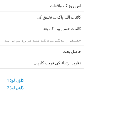
اس روز کے واقعات
کائنات اللہ پاک نے تخلیق کی
کائنات ختم ہونے کے بعد
حقیقی زندگی موت کے بعد شروع ہوتی ہے
حاصل بحث
نظریہ ارتقاء کی فریب کاریاں
ڈاؤن لوڈ 1
ڈاؤن لوڈ 2
8 MB ڈاؤن لوڈ سائز