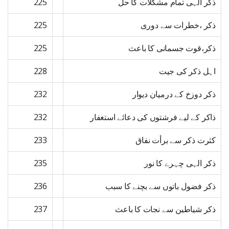
ذکر الہی تمام مشکلات کا حل
225
ذکر ،خطرات سے دوری
225
ذکر،قوت جسمانی کا باعث
225
اہل ذکر کی جیت
228
ذکر دوزخ کے درمیان دیوار
232
ذاکر کے لیے فرشتوں کی دعائے استغفار
232
کثرت ذکر سے برأت نفاق
233
ذکر الہی چہرے کا نور
235
ذکر فضول باتوں سے بچنے کا سبب
236
ذکر شیاطین سے نجات کا باعث
237