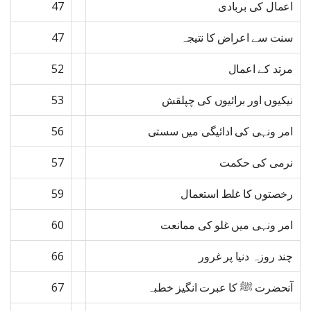
اعمال کی بربادی
47
سنت سے اعراض کا نتیجہ
47
مرتد کے اعمال
52
نیکیوں اور برائیوں کی چپلقش
53
امر ونہی کی ادائیگی میں سستی
56
نرمی کی حکمت
57
رخصتوں کا غلط استعمال
59
امر ونہی میں غلو کی ممانعت
60
چند روزہ دنیا پر غرور
66
آنحضرت ﷺ کا عبرت انگیز خطبہ
67