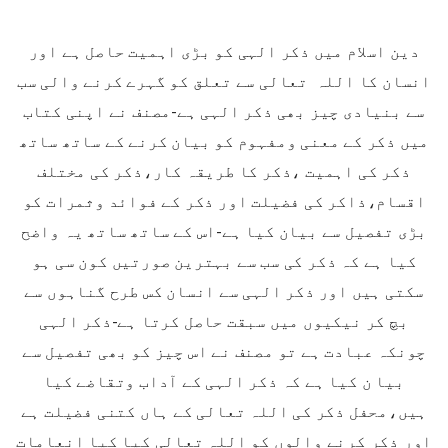
دین اسلام میں ذکر الہی کو بڑی اہمیت حاصل ہے اور
انسان کا اللہ تعالی سے تعلق کو گہرے کرنے والی سب
سے بنیادی چیز بھی ذکر الہی ہے-مصنف نے اپنی کتاب
میں ذکر کے معنی ومفہوم کو بیان کرنے کے ساتھ ساتھ
ذکر کی اہمیت ،ذکر کا طریقہ کار،ذکر کی مختلف
اقسام،ذاکر کی فضیلت اور ذکر کے فوائد وثمرات کو
بڑی تفصیل سے بیان کیا ہے-اس کے ساتھ ساتھ یہ واضح
کیا ہے کہ ذکر کی سب سے بہترین صورتیں کون سی ہو
سکتی ہیں اور ذکر الہی سے انسان کس طرح گناہوں سے
بچ کر نیکیوں میں سبقت حاصل کرتا ہے-ذکر الہی
چونکہ عبادت ہے تو مصنف نے اس چیز کو بھی تفصیل سے
بیا ن کیا ہے کہ ذکر الہی کے آداب وتقاضے کیا
ہیں،محفل ذکر کی اللہ تعالی کے ہاں کتنی فضیلت ہے
اور ذکر کرنے والوں کو اللہ تعالی کیا کیا انعامات