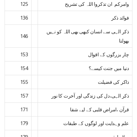
وامرکم ان تذکروا اللہ کی تشریح
125
فوائد ذکر
136
ذکر الہی سے انسان کبھی بھی اللہ کو نہیں
146
بھولتا
چار بزرگوں کے اقوال
153
دنیا میں جنت کیسے؟
154
ذاکر کی فضیلت
155
ذکر الہی،دل کی زندگی اور آخرت کا نور
157
قرآن ،امراض قلبی کے لیے شفا
171
علم وہدایت اور لوگوں کے طبقات
179