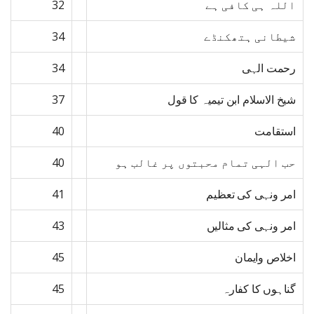
اللہ ہی کافی ہے
32
شیطانی ہتھکنڈے
34
رحمت الہی
34
شیخ الاسلام ابن تیمیہ کا قول
37
استقامت
40
حب الہی تمام محبتوں پر غالب ہو
40
امر ونہی کی تعظیم
41
امر ونہی کی مثالیں
43
اخلاص وایمان
45
گناہوں کا کفارہ
45