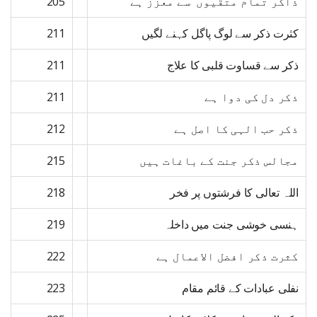
ذاکر تمام متقیوں سے معزز ہے
205
کثرت ذکر سے لوگ پاگل کہنے لگیں
211
ذکر سے قساوت قلبی کا علاج
211
ذکر دل کی دوا ہے
211
ذکر حب الہی کا اصل ہے
212
مجالس ذکر جنت کے باغات ہیں
215
اللہ تعالی کا فرشتوں پر فخر
218
ہنسی خوشی جنت میں داخلہ
219
کثرت ذکر افضل الاعمال ہے
222
نفلی عبادات کے قائم مقام
223