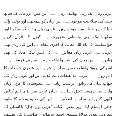
عربی زبان ایک زندہ وپائندہ زبان ہے۔ اس میں ہرزمانے کے ساتھ
چلنے کی صلاحیت موجود ہے۔ اس زبان کو سمجھنے اور بولنے والے
دنیا کے ہر خطے میں موجودہیں ۔عربی زبان وادب کو سیکھنا اور
سکھانا ایک دینی وانسانی ضرورت ہے کیوں کہ قرآن کریم
جوانسانیت کے نام اللہ تعالیٰ کا آخری پیغام ہے اس کی زبان بھی
عربی ہے۔ عربی زبان معاش ہی کی نہیں بلکہ معاد کی بھی
زبان ہے۔ اس زبان کی نشر واشاعت ہمارا مذہبی فریضہ ہے۔
اس کی ترویج واشاعت میں مدارس عربیہ اور عصری جامعات کا
اہم رول ہے ۔عرب ہند تعلقات بہت قدیم ہیں اور عربی زبان کی
چھاپ یہاں کی زبانوں پر بہت زیادہ ہے۔ہندوستان کا عربی زبان
وادب سے ہمیشہ تعلق رہا ہے۔ یہاں عربی میں بڑی اہم کتابیں
لکھی گئیں اور مدارس اسلامیہ نے اس کی تعلیم وتعلم کا بطور
خاص اہتمام کیا۔ زیر تبصرہ کتاب “عربی بول چال” پاکستان کے
معروف لغوی مولانا مشتاق احمد چرتھالوی صاحب﷫ کی تصنیف