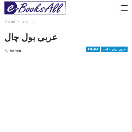
Home
Islam
عربی بول چال
عربی زبان و ادب
ISLAM
By
Admin