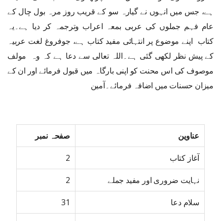
ہے، جس میں انہوں نے گیارہ سو کے قریب روز مرہ بول چال کے
عام فہم جملوں کی عربی بمعہ اعراب وترجمہ کر دیا ہے۔یہ
کتاب اپنے موضوع پر انتہائی مفید کتاب ہے، جوفروغ لغت عربیہ
کے پیش نظر لکھی گئی ہے۔اللہ تعالی سے دعا ہے کہ وہ مولف
موصوف کی اس محنت کو اپنی بارگاہ میں قبول فرمائے اور ان کے
میزان حسنات میں اضافہ فرمائے۔آمین
عناوین
صفحہ نمبر
آغاز کتاب
2
نہایت ضروری اور مفید جملے
2
سلام دعا
31