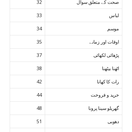
صحت کے متعلق سوال
32
لباس
33
موسم
34
اوقات اور زمانے
35
پڑھائی لکھائی
37
اٹھنا بیٹھنا
38
رات کا کھانا
42
خرید و فروخت
44
گھریلو سینا پرونا
48
دھوبی
51