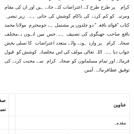
کرام پر طرح طرح کے اعتراضات کئے جاتے ہیں اور ان کی مقام
ومرتبہ کو کم کرنے کی ناکام کوشش کی جاتی ہے۔ زیر تبصرہ
کتاب “فوائد نافعہ” دو جلدوں پر مشتمل ہے جومحترم مولانا محمد
نافع صاحب جھنگوی کی تصنیف ہے۔جس میں انہوں نےمختلف
صحابہ کرام پر وارد ہونے والے متعدد اعتراضات کا تسلی بخش
جواب دیا ہے۔ اللہ تعالی مولف کی اس مخلصانہ کوشش کو قبول
فرمائے اور تمام مسلمانوں کو صحابہ کرام سے محبت کرنے کی
توفیق عطافرمائے۔آمین
صف
عناوین
نمب
مقدمہ