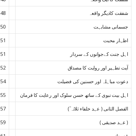
شفقت کادیگر واقعہ
48
جسمانی مشابہت
50
اظہار محبت
51
اہل جنت کےجوانوں کے سردار
51
آیت تطہیر اور روایت کا مصداق
52
دعوت مباہلہ اور حسنین کی فضیلت
54
اہل بیت نبوی کے ساتھ حسن سلوک اور رعایت کا فرمان
55
الفصل الثانی ( عہد خلفاء ثلاثہ ؓ)
57
( عہد صدیقی )
59