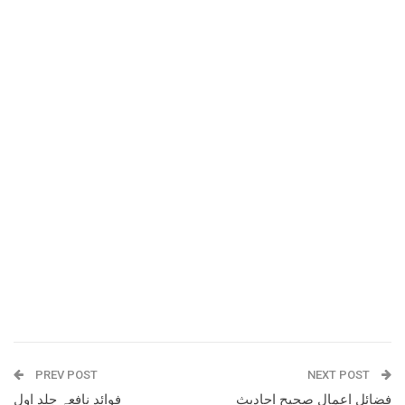
PREV POST
NEXT POST
فضائل اعمال صحیح احادیث
فوائد نافعہ جلد اول