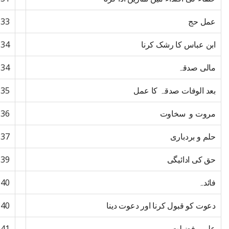
عمل حج
133
ابن عباس کا رشک کرنا
134
مالی صدقہ
134
بعد الوفات صدقہ کا عمل
135
مروت و سخاوت
136
حلم و بردباری
137
حق کی ادائیگی
139
فائدہ
140
دعوت کو قبول کرنا اور دعوت دینا
140
علمی فضیلت
141