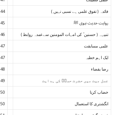
فائدہ ( تفوق علمی ہے نسبی نہیں )
144
روایت حدیث نبوی ﷺ
145
تنبیہہ ( حسنین ؓ کی امہات المومنین سےعمدہ روابط )
146
علمی مسابقت
147
ایک اہم خطبہ
147
رضا بقضاء
148
غسل میت میں حضرت حسنؓ کی ہدایت
149
خضاب کرنا
150
انگشتری کا استعمال
150