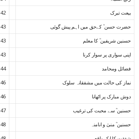
بیعت تبرک
42
حضرت حسن ؓ کےحق میں اہم پیش گوئی
43
حسنین شریفین ؓ کا معلم
43
اپنی سواری پر سوار کرنا
43
فضائل ومحامد
44
نماز کی حالت میں مشفقانہ سلوک
46
دوش مبارک پر اٹھانا
46
حسنین ؓ سے محبت کی ترغیب
47
حسنین ؓ منیٰ و انامنہ
48
شفقت کا ایک واقعہ
48