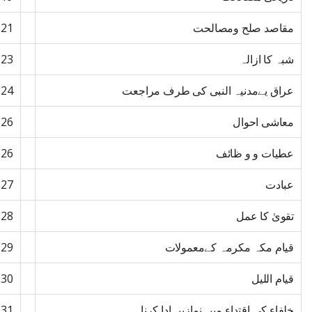
مقاصد صلح ومصالحت
121
شبہ کا ازالہ
123
عراق یےمدنیہ النبی کی طرف مراجعت
124
معاشی احوال
126
عطیات و و ظائف
126
عبادت
127
تقویٰ کا عمل
128
قیام مکہ مکرمہ کےمعمولات
129
قیام اللیل
130
خلفاء کی اقتداء میں نمازیں ادا کرنا
131