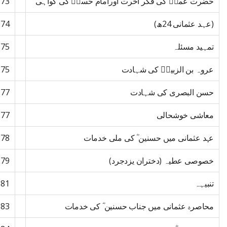
حضرت عمرؓ کی فکر آخرت اورامام حسنؓ کی گواہی
73
(عہد عثمانی 24ھ)
74
تمہید مسئلہ
75
عروہ بن الزبیرؓ کی شہادت
75
حسن البصری کی شہادت
77
معاشی خوشحالی
77
عہد عثمانی میں حسنین ؓ کی ملی خدمات
78
خصوصی عطیہ (دختران یزدجرد)
79
تنبیہہ
81
محاصرہ عثمانی میں جناب حسنین ؓ کی خدمات
83