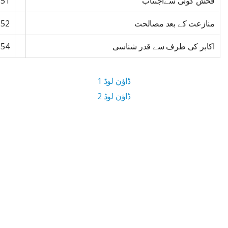
فحش گوئی سےاجتناب
151
منازعت کے بعد مصالحت
152
اکابر کی طرف سے قدر شناسی
154
ڈاؤن لوڈ 1
ڈاؤن لوڈ 2
5.5 MB ڈاؤن لوڈ سائز