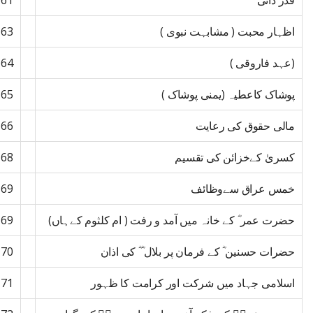
قدر دانی
61
اظہار محبت ( مشابہت نبوی )
63
(عہد فاروقی )
64
پوشاک کاعطیہ (یمنی پوشاک )
65
مالی حقوق کی رعایت
66
کسریٰ کےخزائن کی تقسیم
68
خمس عراق سےوظائف
69
حضرت عمر ؓ کے خانہ میں آمد و رفت ( ام کلثوم کےہاں)
69
حضرات حسنین ؓ کے فرمان پر بلال ‎ؓ ؓ کی اذان
70
اسلامی جہاد میں شرکت اور کرامت کا ظہور
71