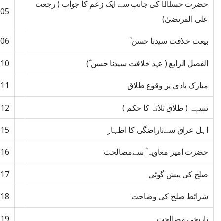
حضرت حسنؓ کی جانب سے ایک زعم کا جواب ( رجعت
105
علی المرتضیٰ)
بیعت خلافت سیدنا حسن ؓ
106
الفصل الرابع ( عہد خلافت سیدنا حسن ؓ)
110
مبارک بادی پر وقوع طلاق
111
تنبیہہ ( طلاق ثلاثہ کا حکم )
112
اہل عراق سےناراضگی کا اظہار
115
حضرت امیر معاویہ ؓ سےمصالحت
116
صلح کی پیش گوئی
117
شرائط صلح کی وضاحت
118
تاریخی مصالحت
119