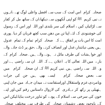
صحابہ کرام اس امت کے سب سے افضل واعلی لوگ تھے ،انہوں
نے نبی کریم ﷺ کو اپنی آنکھوں سے دیکھا،ان کے ساتھ مل کر کفار
سے لڑائیاں کیں ، اسلام کی سر بلندی اور اللہ اور اس کے رسول
کی خوشنودی کے لئے اپنا تن من دھن سب کچھ قربان کر دیا۔پوری
امت کا اس بات پر اتفاق ہے کہ صحابہ کرام تمام کے تمام عدول
ہیں یعنی دیانتدار،عدل اور انصاف کرنے والے ،حق پر ڈٹ جانے والے
اور خواہشات کی طرف مائل نہ ہونے والے ہیں۔صحابہ کرام کے
بارے میں اللہ تعالی کا یہ اعلان ہے کہ اللہ ان سے راضی ہے اور
وہ اللہ سے راضی ہیں۔نبی کریم ﷺ کے ان صحابہ کرام میں
سے بعض صحابہ کرام ایسے بھی ہیں جن کی جرات
وپامردی،عزم واستقلال اوراستقامت نے میدان جہاد میں جان اپنی
ہتھیلی پر رکھ کر بہادری کی لازوال داستانیں رقم کیں،اور اپنے
خون کی سرخی سے اسلام کے پودے کو تناور درخت بنایا،لیکن اس
کے باوجود بعض دشمنان صحابہ کی طرف سے مختلف صحابہ