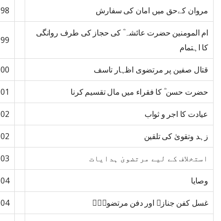
مروان کےحق میں امان کی سفارش
98
ام المومنین حضرت عائشہ ؓ کی حجاز کی طرف روانگی
99
کا اہتمام
قتال صفین پر مرتضوی اظہار تاسف
100
حضرت حسن ؓ کا فقراء میں مال تقسیم کرنا
101
عیادت کا اجر و ثواب
102
زہد وتقویٰ کی تلقین
102
استخلاف کے لیے مرتضویٰ ہدایات
103
وصایا
104
غسل کفن جنازہ اور دفن مرتضویٰؓ
104