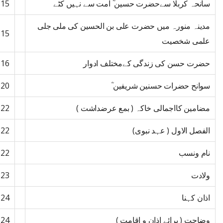
سانحہ کربلا سےحضرت حسین ؓ امت سے نہیں کٹے
15
مدینہ منورہ میں حضرت علی بن الحسین کی ملی جلی
15
علمی شخصیت
حضرت حسن کی زندگی کےمختلف ادوار
16
سوانح حضرات حسنین شریفین ؓ
20
مضامین کااجمالی خاکہ ( بمع عرضداشت )
22
الفصل الاول ( عہد نبوی)
22
نام ونسب
22
ولادت
23
اذان کہنا
24
وضاحت ( برائے اذان و اقامت )
24