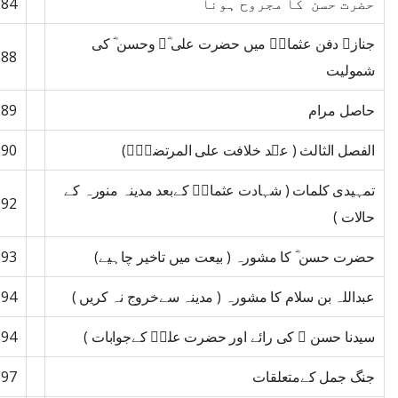
حضرت حسن ؓ کا مجروح ہونا
84
جنازہ دفن عثمانؓ میں حضرت علی ؓ وحسن ؓ کی
88
شمولیت
حاصل مرام
89
الفصل الثالث ( عہد خلافت علی المرتضیٰؓ)
90
تمہیدی کلمات ( شہادت عثمانؓ کےبعد مدینہ منورہ کے
92
حالات )
حضرت حسن ؓ کا مشورہ ( بیعت میں تاخیر چاہیے)
93
عبداللہ بن سلام کا مشورہ ( مدینہ سےخروج نہ کریں )
94
سیدنا حسن ؓ کی رائے اور حضرت علیؓ کےجوابات )
94
جنگ جمل کےمتعلقات
97