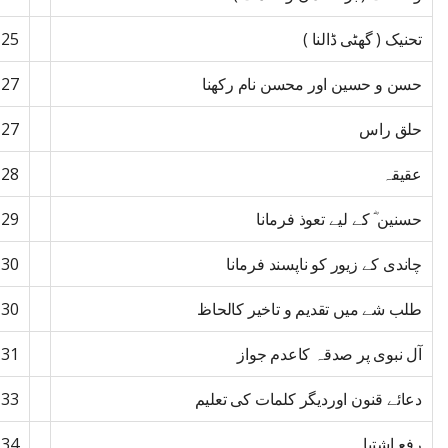
تحنیک ( گھٹی ڈالنا )
25
حسن و حسین اور محسن نام رکھنا
27
حلق راس
27
عقیقہ
28
حسنین ؓ کے لیے تعوذ فرمانا
29
چاندی کے زیور کو ناپسند فرمانا
30
طلب شے میں تقدیم و تاخیر کالحاظ
30
آل نبوی پر صدقہ کاعدم جواز
31
دعائے قنون اوردیگر کلمات کی تعلیم
33
رفع اشتباہ
34