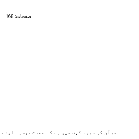
صفحات: 168
قرآن کی سورۃ کہف میں ہے کہ حضرت موسی اپنے خ