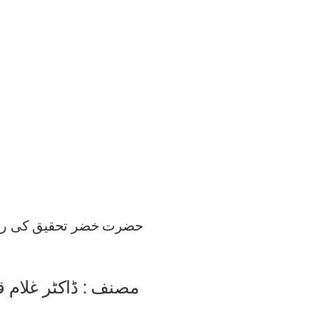
حضرت خضر تحقیق کی رو
مصنف : ڈاکٹر غلام ق