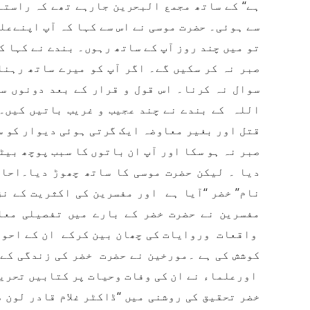
ہے‘‘ کے ساتھ مجمع البحرین جارہے تھے کہ راستے
سے ہوئی۔ حضرت موسی نے اس سے کہا کہ آپ اپنےعل
تو میں چند روز آپ کے ساتھ رہوں۔ بندے نے کہا ک
صبر نہ کر سکیں گے۔ اگر آپ کو میرے ساتھ رہنا
سوال نہ کرنا۔ اس قول و قرار کے بعد دونوں س
اللہ کے بندے نے چند عجیب و غریب باتیں کیں۔ 
قتل اور بغیر معاوضہ ایک گرتی ہوئی دیوار کو س
صبر نہ ہو سکا اور آپ ان باتوں کا سبب پوچھ بیٹ
دیا ۔ لیکن حضرت موسی کا ساتھ چھوڑ دیا۔احاد
نام’’ خضر ‘‘آیا ہے اور مفسرین کی اکثریت کے 
مفسرین نے حضرت خضر کے بارے میں تفصیلی مع
واقعات وروایات کی چھان بین کرکے ان کے احوا
کوشش کی ہے ۔مورخین نے حضرت خضر کی زندگی کے 
اورعلماء نے ان کی وفات وحیات پر کتابیں تحریر
خضر تحقیق کی روشنی میں ‘‘ڈاکٹر غلام قادر لون