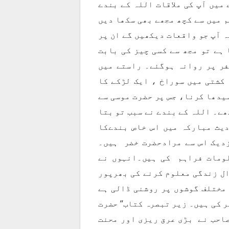
 میں آپ کی ملاقات اللہ کے بندے
م میں سے کچھ مجھے بھی سکھا دیں
ہ آپ جو واقعات دیکھیں گے ان پر
 ہے تو مجھ سے کسی چیز کی بابت
فر پر روانہ ہوگئے۔ راستے میں
کشتی میں سوراخ ، ایک لڑکے کا
یدھا کرنا، جس پر حضرت موسی سے
ھے۔ اللہ کے بندے نے سبب تو بتا
یث مبارکہ میں اس خاص بندےکا
نزدیک اس سے مرادحضرت خضر ہیں۔
لومات فراہم کی ہیں۔انہوں نے
ل زندگی معلوم کرنے کی بھرپور
مختلف گوشوں پر روشنی ڈالی ہے
 کی ہیں۔ زیر تبصرہ کتاب’’ حضرت
 صاحب نے بڑی عرق ریزی اور محنت