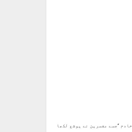
ادم ’’جسے مفسرین نے یوشع لکھا