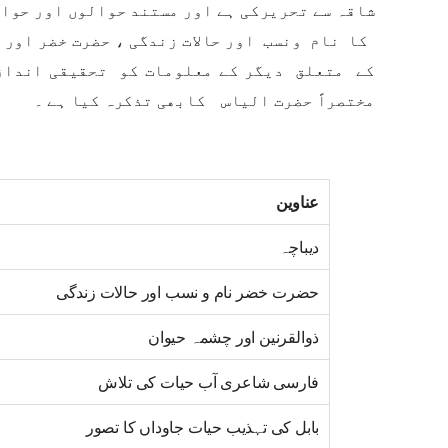
شاقہ سے تحریرکی ہے اور مستند حوالوں اور حوا
کا نام ونسب اور حالات زندگی ، حضرت خضر اور 
کے متعلق دیگر کے معلومات کو تحقیقی انداز 
مختصراً حضرت الیاس کابھی تذکرہ کیا ہے ۔
عناوین
دیباچہ
حضرت خضر نام و نسب اور حالات زندگی
ذوالقرنین اور چشمہ حیوان
فارسی شاعری آب حیات کی تلاش
بابل کی تہذیب حیات جاوداں کا تصور