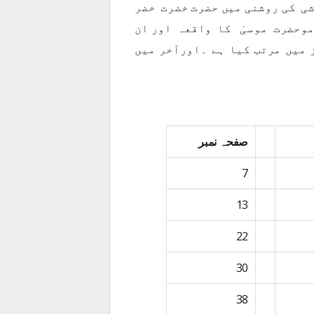
شی کی روشنی میں حضرت خضرت خضر
موحضرت موسیٰ کا واقعہ اور ان
میں مرتب کیا ہے ۔اورآخر میں
صفحہ نمبر
7
13
22
30
38