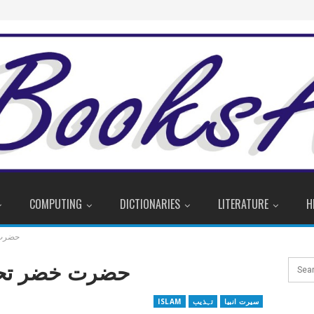
COMPUTING
DICTIONARIES
LITERATURE
H
حضرت 
حضرت خضر تحق
سیرت انبیا
تہذیب
ISLAM