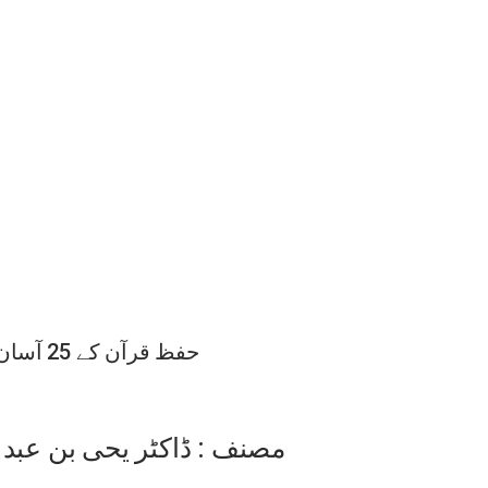
حفظ قرآن کے 25 آسان طریقے
مصنف : ڈاکٹر یحی بن عبد 