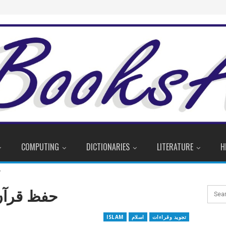
COMPUTING
DICTIONARIES
LITERATURE
H
ح
حفظ قرآن کے 25 آس
تجوید وقراءات
اسلام
ISLAM