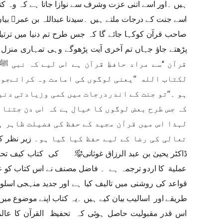
ہیں ۔اور اسے اتنی عزت وشرف سے نوازا جاتا ہے کہ وہ کت
اسے جنت کے درجات ملتے ہیں ۔سیدنا عبداللہ بن عمر﷜ بیان
صاحب قرآن کوکہا جائے گا کہ جس طرح تم دنیا میں ترتیل 
قرآن ‘‘سے مراد حافظِ قرآن ہے اس لیے کہ نبی 
لکتاب الله ’’یعنی لوگوں کی امامت وہ کرائےجو 
ہو ۔‘‘تو جنت کے اندردرجات میں کمی وزیادتی دنی
کہ جس طرح بعض لوگوں کا خیال ہے کہ اس دن جتنا 
لہذا اس میں قرآن مجید کے حفظ کی فضيلت ظاہر ہ
تعالی کی رضا کے لیے حفظ کیا گیا ہو۔
ڈاکٹر یحییٰ بن عبد الرزاق غوثانی﷾ کی کتاب
كيف تحف
عملية
کا اردو ترجمہ ہے ۔ فاضل مصنف نے اس کتاب کو علم
قواعد کی روشنی میں تالیف کیا ہے اور جدید منہجی اسل
طریقے اور اسالیب بیان کیے ہیں ۔یہ کتاب اپنے موضوع می
اس قدر مقبولیت حاصل ہوئی کہ تحفیظ القرآن کا عالمی 