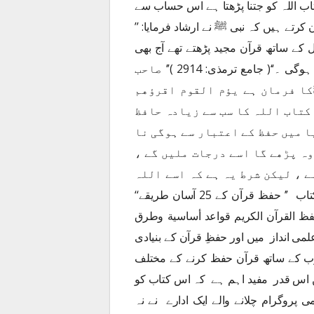
اب اللہ کو جتنا پڑھتا ہے اس حساب سے
 کرتے ہیں کہ نبی ﷺ نے ارشاد فرمایا
:
’’
کے ساتھ قرآن مجید پڑھتے تھے آج بھی
پڑھتے جاؤ جہاں تم آخری آیت پڑھوگے وہی تمہاری منزل ہوگی ۔‘‘( جامع ترمذی: 2914 )’’ صاحب
ﷺکا فرمان ہے یؤم القوم اقرؤهم
کتاب اللہ کا سب سے زيادہ حافظ
ا میں حفظ کے اعتبار سے ہوگی نا
وہ پڑھے گا اسے درجات ملیں گے ،
ے ، لیکن شرط یہ ہے کہ اسے اللہ
زیر نظر کتاب ’’ حفظ قرآن کے 25 آسان طریقے‘‘
ظ القرآن الكريم قواعد أساسية وطرق
ی انداز میں اور حفظِ قرآن کے بنیادی
وب کے ساتھ قرآن حفظ کرنے کے مختلف
ں اس قدر مفید اہم ہے کہ اس کتاب کو
پروگرام چلانے والے ایک ادارے نے نہ