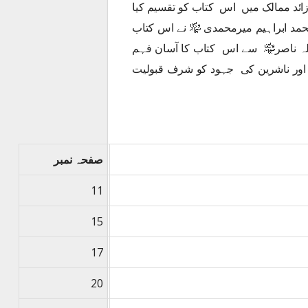
نے نصاب میں شامل کیا بلکہ انہوں نے30 سے زائد ممالک میں اس کتاب کو تقسیم کیا
د ابراہیم میرمحمدی ﷾ نے اس کتاب
للہ ناصر﷾ سے اس کتاب کا آسان فہم
م اور ناشرین کی جہود کو شرف قبولیت
صفحہ نمبر
11
15
17
20