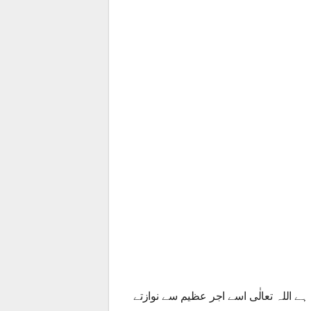
 اللہ تعالٰی اسے اجر عظیم سے نوازتے