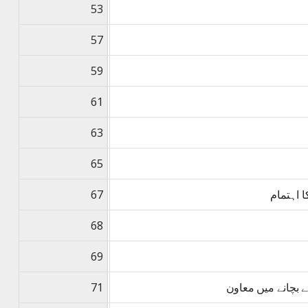
53
57
59
61
63
65
 اہتمام
67
68
69
 بچانے میں معاون
71