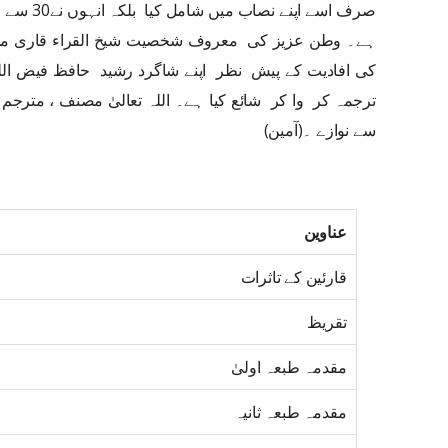
صرف اسے اپ
ہے۔ وطن عزیز کی معروف شخصیت شیخ القراء قاری محم
کی افادیت کے پیش نظر اپنے شاگرد رشید حافظ فیض ا
ترجمہ کر وا کر شائع کیا ہے۔ اللہ تعالیٰ مصنف ، مترج
سے نوازے ۔(آمین)
عناوین
قارئین کے تاثرات
تقریظ
مقدمہ طبعہ اولیٰ
مقدمہ طبعہ ثانیہ