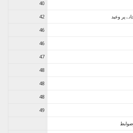
40
نے پر وعید
42
46
46
47
48
48
48
49
وضوابط