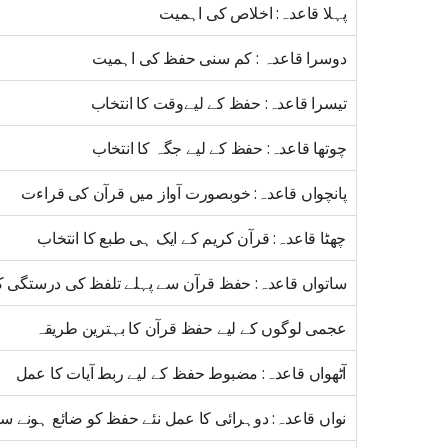
پہلا قاعدہ: اخلاص کی اہمیت
دوسرا قاعدہ : کم سنی حفظ کی اہمیت
تیسرا قاعدہ: حفظ کے لیےوقت کا انتخاب
چوتھا قاعدہ: حفظ کے لیے جگہ کا انتخاب
پانچواں قاعدہ: خوبصورت آواز میں قرآن کی قراءت
چھٹا قاعدہ: قرآن کریم کے ایک ہی طبع کا انتخاب
ساتواں قاعدہ: حفظ قرآن سے پہلے تلفظ کی درستگی کا
عجمی لوگوں کے لیے حفظ قرآن کا بہترین طریقہ
آٹھواں قاعدہ: مضبوط حفظ کے لیے ربط آیات کا عمل
نواں قاعدہ: دوہرائی کا عمل نئے حفظ کو ضائع ہونے سے