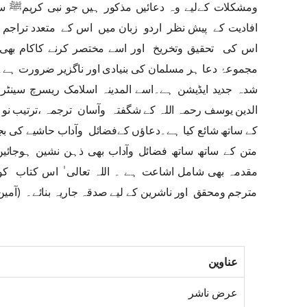
ومشکلات کےلیے وہ دعائیں مذکور ہیں جو نبی کریمﷺ
افادیت کے پیش نظر اردو زبان میں اس کے متعدد تراجم 
اس کی تحقیق وتخریخ اور اسے مختصر کرنے کاکام بھی کی
مجموعۂ دعا ہر مسلمان کی بنیادی اور ناگزیر ضرورت ہے۔ 
شدہ جدید ایڈیشن ہے۔اسے المدینہ اسلامک ریسرچ سین
الدین یوسف رحمہ اللہ کے شگفتہ وآسان ترجمہ ،ترتیب نو 
کے ساتھ شائع کیا ہے۔دعاؤں کےفضائل وآداب حاشیے کی بجا
متن کے ساتھ ساتھ فضائل وآداب بھی ذہن نشین ہوجائی
مقدمہ بھی شامل اشاعت ہے ۔ اللہ تعالی ٰ اس کتاب کو ع
مترجم ومحقق اور ناشرین کے لیے صدقہ جاریہ بنائے۔ (آمین
عناوین
عرض ناشر