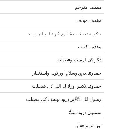
مقدمہ مترجم
مقدمۂ مولف
ذکر سنت کے مطابق کرنا واجب ہے
مقدمہ کتاب
ذکر کی اہمیت وفضیلت
حمدوثنا،درودوسلام اور توبہ واستغفار
حمدوثنا،تکبیر اورلاالہ اللہ کی فضیلت
رسول اللہ ﷺ پر درود بھیجنے کی فضیلت
مسنون درود مثلاً:
توبہ واستغفار