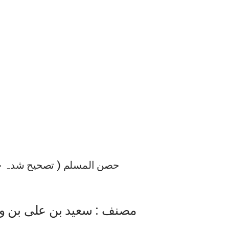
حصن المسلم ( تصحیح شدہ جد
مصنف : سعید بن علی بن 