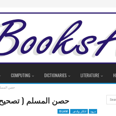
COMPUTING
DICTIONARIES
LITERATURE
H
حصن المسلم 
حصن المسلم ( تصحیح 
درود
اذکار وادعیہ
ISLAM