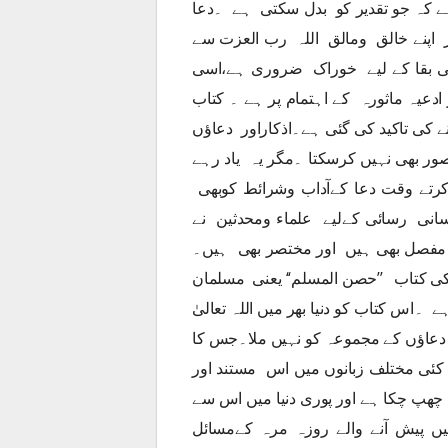
 کہ جو تقدیر کو بدل سکتی ہے ۔دعا
 اپنے خالق ومالق اللہ رب العزت سے
 بقا کے لیے خوراک ضروری ہے،اسی
 ادعیہ ماثورہ کے اہتمام پر ہے ۔ کتاب
ے کی تاکید کی گئی ہے۔اذکاراور دعاؤں
صور بھی نہیں کرسکتا ۔مگر یہ یاد رہے
کرتے وقت دعا کےآداب وشرائط کوبھی
انی رسائی کےلیے علماء ومحدثین نے
 مفصل بھی ہیں اور مختصر بھی ہیں۔
 کتاب ’’حصن المسلم‘‘ یعنی مسلمان
۔اس کتاب کو دنیا بھر میں اللہ تعالیٰ
دعاؤں کے مجموعہ کو نہیں ملا۔جس کا
 کئی مختلف زبانوں میں اس مستند اور
چھپ چکا ہے اور پوری دنیا میں اس سے
ں پیش آنے والے روزہ مرہ کےمسائل