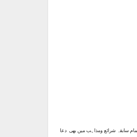
مام سابقہ شرائع ومذاہب میں بھی دعا