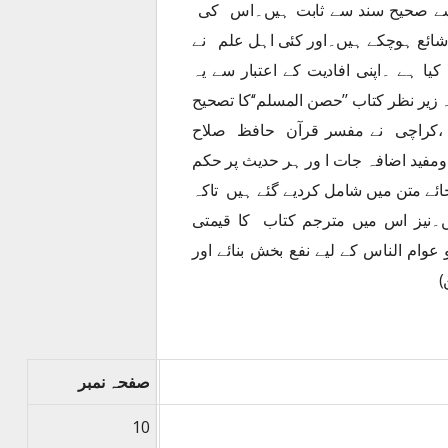
 سے صحیح سند سے ثابت ہیں۔اس کی
شائع ہوچکے ہیں۔اور کئی اہل علم نے
ا ہے ۔اپنی افادیت کے اعتبار سے یہ
زیر نظر کتاب ’’حصن المسلم‘‘کا تصحیح
ٹر ،کراچی نے مفسر قرآن حافظ صلاح
ومفید اضافہ جات ا ور ہر حدیث پر حکم
ئے متن میں شامل کردیے گئے ہیں تاکہ
ں۔نیز اس میں مترجم کتاب کا قیمتی
وام الناس کے لیے نفع بخش بنائے اور
)
صفحہ نمبر
10