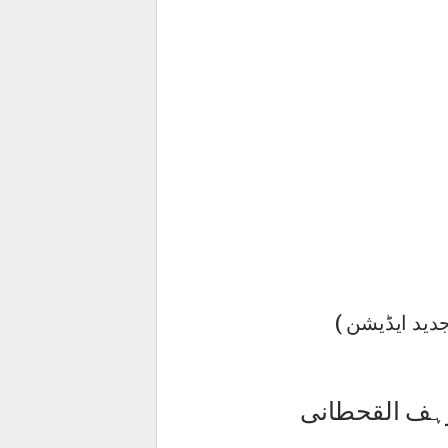
ید ایڈیشن )
وہف القحطانی