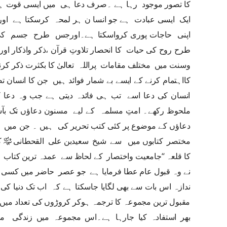
کا تصور موجود رہا ہے ۔صرف دعا ہی میں ایسی قوت ہے
ایک ایسی عبادت ہے جو انسا ن ہر لمحہ کرسکتا ہے اور
اپنی حاجات پوری کرواسکتا ہے۔اورجس طرح جسم کی
طرح روح کی حیات کا انحصار تلاوتِ قرآن ،ذکر واذکار اور
وسنت میں مختلف مقامات پراللہ تعالیٰ کا بکثرت ذکر کرن
کااہتمام کرنے کے ایسے بے شمار فوائد ہیں جن کا انسان ت
انسان کی دعا اسے تب ہی فائدہ دیتی ہے جب وہ دعا 
ملحوظ رکھے۔ امتِ مسلمہ کے لیے مسنون دعاؤں تک بآس
دعاؤں کے موضوع پر کئی کتب تحریر کی ہیں ۔ جن میں
مختصر کتابوں میں سے شیخ سعیدبن علی القحطانی ﷾ کی
کا قلعہ ‘‘جامعیت واختصار کے لحاظ سے عمدہ ترین کتاب ہے 
نے وہ قبول عام عطا فرمایا ہے جو عصر حاضر میں کسی 
ندازہ اس بات سے بھی لگایا جاسکتا ہے کہ اب تک دنیا کی
مقبول ترین مجموعہ کا ترجمہ ہوکر کروڑوں کی تعداد میں 
بھر استفادہ کیا جارہا ہے۔اس مجموعہ میں زندگی می