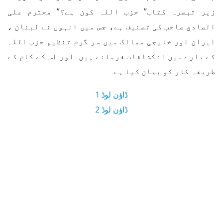
زیر تبصرہ کتاب” حزب اللہ کون ہے؟” محترم علی
الصادق صاحب کی تصنیف ہے، جس میں انہوں نے لبنان ،
ایران اور خلیجی ممالک میں سر گرم تنظیم حزب اللہ
کے بارے میں انکشافات فرمائے ہیں۔اور اس کے کام کے
طریقہ کار کو بیان کیا ہے
ڈاؤن لوڈ 1
ڈاؤن لوڈ 2
6.8 MB ڈاؤن لوڈ سائز