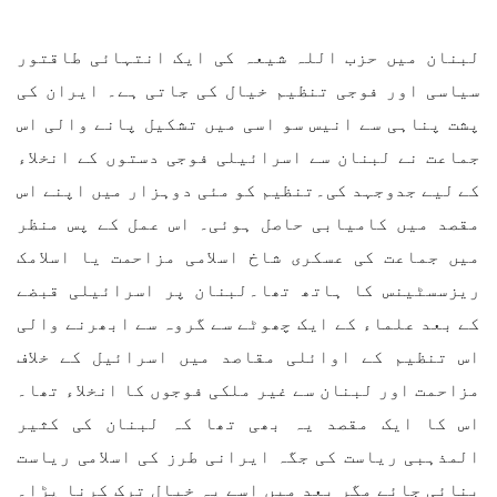
لبنان میں حزب اللہ شیعہ کی ایک انتہائی طاقتور
سیاسی اور فوجی تنظیم خیال کی جاتی ہے۔ ایران کی
پشت پناہی سے انیس سو اسی میں تشکیل پانے والی اس
جماعت نے لبنان سے اسرائیلی فوجی دستوں کے انخلاء
کے لیے جدوجہد کی۔تنظیم کو مئی دوہزار میں اپنے اس
مقصد میں کامیابی حاصل ہوئی۔ اس عمل کے پس منظر
میں جماعت کی عسکری شاخ اسلامی مزاحمت یا اسلامک
ریزسسٹینس کا ہاتھ تھا۔لبنان پر اسرائیلی قبضے
کے بعد علماء کے ایک چھوٹے سے گروہ سے ابھرنے والی
اس تنظیم کے اوائلی مقاصد میں اسرائیل کے خلاف
مزاحمت اور لبنان سے غیر ملکی فوجوں کا انخلاء تھا۔
اس کا ایک مقصد یہ بھی تھا کہ لبنان کی کثیر
المذہبی ریاست کی جگہ ایرانی طرز کی اسلامی ریاست
بنائی جائے مگر بعد میں اسے یہ خیال ترک کرنا پڑا۔