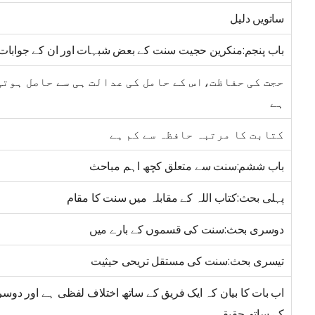
ساتویں دلیل
باب پنجم:منکرین حجیت سنت کے بعض شبہات اور ان کے جوابات
حجت کی حفاظت،اس کے حامل کی عدالت ہی سے حاصل ہوتی
ہے
کتابت کا مرتبہ حافظہ سے کم ہے
باب ششم:سنت سے متعلق کچھ اہم مباحث
پہلی بحث:کتاب اللہ کے مقابلہ میں سنت کا مقام
دوسری بحث:سنت کی قسموں کے بارے میں
تیسری بحث:سنت کی مستقل تریحی حیثیت
اب بات کا بیان کہ ایک فریق کے ساتھ اختلاف لفظی ہے اور دوس
کے ساتھ حقیقی