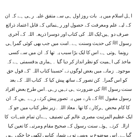
اہل اسلام میں یہ بات روز اول ہی سے متفق علیہ رہی ہے کہ ان
کے لیے علم ومعرفت کے حصول اور رہنمائی کے قابل اعتماد ذرائع
صرف دو ہیں:ایک اللہ کی کتاب اور دوسرا ذریعہ اللہ کے آخری
رسول ﷺ کی حدیث وسنت ہے۔امت میں جب بھی کوئی گمراہی
رونما ہوتی ہے اس کا ایک بڑا سبب یہ تھا کہ ان میں سے کسی
ماخذ کی اہمیت کو نظر انداز کر دیا گیا ۔ہماری بدقسمتی ہے کہ
موجودہ زمانے میں بعض لوگوں نے ’حسبنا کتاب اللہ ‘کے قول حق
کو اس گمراہ کن تصور کے ساتھ پیش کیا کہ کتاب اللہ کے بعد
سنت رسول ﷺ کی ضرورت ہی نہیں رہی۔اس طرح بعض افراد
رسول مقبول ﷺ کے بارے میں یہ تصور پیش کرتے رہے ہیں کہ ان
کا کام محض ہرکارے کا تھا۔معاذ اللہ۔زیر نظر کتاب میں جو کہ
ایک عظیم المرتبت مصری عالم کی تصنیف ہے،ان تمام شبہات کا
ازالہ کرتے ہوئے سنت رسول کے صحیح مقام ومرتبے کا تعین کیا
گیاہے۔اس موضوع پر ویسے تو بے شمار کتابیں لکھی جا چکی ہیں