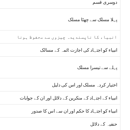
دوسری قسم
پہلا مسلک سے چھٹا مسلک
انبیاء کا ناپسندیدہ چیزوں سے محفوظ ہونا
انبیاء کو اجتہاد کی اجازت :ائمہ کے مسالک
پہلے سے تیسرا مسلک
اختیار کردہ مسلک اور اس کی دلیل
انبیاء کے اجتہاد کے منکرین کے دلائل اور ان کے جوابات
انبیاء کو اجتہاد کا حکم اور ان سے اس کا صدور
حنفیہ کے دلائل