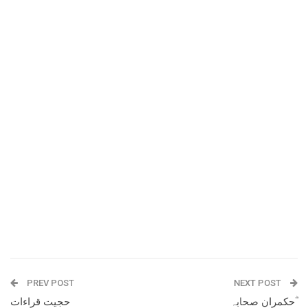
PREV POST
NEXT POST
حکمران صحابہ ؓ
حجیت قراءات