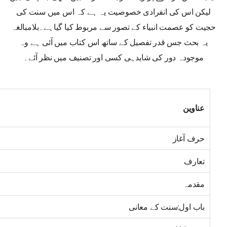
لیکن اس کی انفرادی خصوصیت یہ ہے کہ اس میں سنت کی
حجیت کو عصمت انبیاء کے تصور سے مربوط کیا گیاہے۔بلامبالغہ
یہ بحث جس قدر تفصیل کے ساتھ اس کتاب میں آئی ہے وہ
موجودہ دور کی شایدہی کسی اور تصنیف میں نظر آئے۔
عناوین
حرف آغاز
تعارف
مقدمہ
باب اول:سنت کے معانی