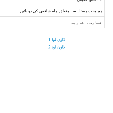
زیر بحث مسئلہ سے متعلق امام شافعی کی دو باتیں
فہارس ۔اشاریے
ڈاؤن لوڈ 1
ڈاؤن لوڈ 2
13.5 MB ڈاؤن لوڈ سائز