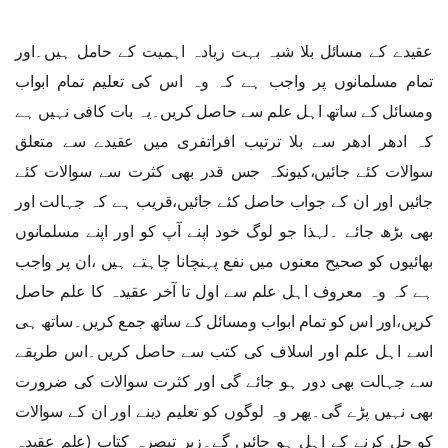
عقیدے کے مسائل بلا شبہ بہت زیادہ اہمیت کے حامل ہیں۔اور
تمام مسلمانوں پر واجب ہے کہ وہ اس کی تعلیم تمام ابواب
ومسائل کے ساتھ اہل علم سے حاصل کریں۔یہ بات کافی نہیں ہے
کہ ادھر ادھر سے بلا ترتیب افراتفری میں عقیدے سے متعلق
سوالات کئے جائیں،کیونکہ جس قدر بھی کثرت سے سوالات کئے
جائیں اور ان کے جواب حاصل کئے جائیں،قریب ہے کہ جہالت اور
بھی بڑھ جائے ۔لہذا جو لوگ خود اپنے آپ کو اور اپنے مسلمانوں
بھائیوں کو صحیح معنوں میں نفع پہنچانا چاہتے ہیں ،ان پر واجب
ہے کہ وہ معروف اہل علم سے اول تا آخر عقیدہ کا علم حاصل
کریں،اور اس کو تمام ابواب ومسائل کے ساتھ جمع کریں۔ساتھ ہی
اسے اہل علم اور اسلاف کی کتب سے حاصل کریں۔اس طریقے
سے جہالت بھی دور ہو جائے گی اور کثرت سوالات کی ضرورت
بھی نہیں پڑے گی۔پھر وہ لوگوں کو تعلیم دینے اور ان کے سوالات
کو حل کرنے کے اہل ہو جائیں گے۔زیر تبصرہ کتاب (علم عقیدہ