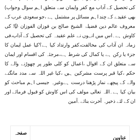
کی تحصیل کے آداب مع کفر وایمان سے متعلق اہم سوال وجواب)
بھی عقیدے کے چند اہم مسائل پر مشتمل ہے ،جو سعودی عرب کے
معروف عالم دین فضیلۃ الشیخ صالح بن فوزان الفوزان ﷾ کی
کاوش ہے۔اس میں انہوں نے علم عقیدہ کی تحصیل کے آداب،فی
زمانہ ان آداب کی مخالفت،کفر وارتداد کیا ہے؟کیا عمل ایمان کا
جزء یا رکن ہے یا کمال کی شرط ہے،مرجئہ کی اقسام اور ایمان
سے متعلق ان کے اقوال ،اعمال کو کلی طور پر چھوڑنے والے کا
حکم ،کیا قبر پرست مشرکین ہیں ،کیا غیر اللہ سے مدد مانگنے
والے کے پیچھے نماز پڑھنا درست ہےوغیرہ جیسی اہم مباحث کو
بیان کیا ہے۔اللہ تعالی مولف کی اس کاوش کو قبول فرمائے اور
ان کے لئے ذخیرہ آخرت بنائے۔آمین
صفحہ
عناوین