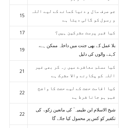
جو صرف مال و دنیا کمانے کے لیے اللہ
15
و رسول کو گالی دیتا ہے
کیا قبر پرست مشرکین ہیں؟
17
بلا عمل کے بھی جنت میں داخلہ ممکن ہے،
19
کہنے والوں کی دلیل
کیا مسلم معاشرے میں رہ کر بھی غیر
21
اللہ کو پکارنے والا مشرک ہے
کیا اقامت حجت کے لیے حجت کا واضح
22
فہم ہو جانا شرط ہے
شیخ الاسلام ابن طیمیہ ؒ کی مانعین زکوۃ کی
22
تکفیر کو کس پر محمول کیا جائے گا