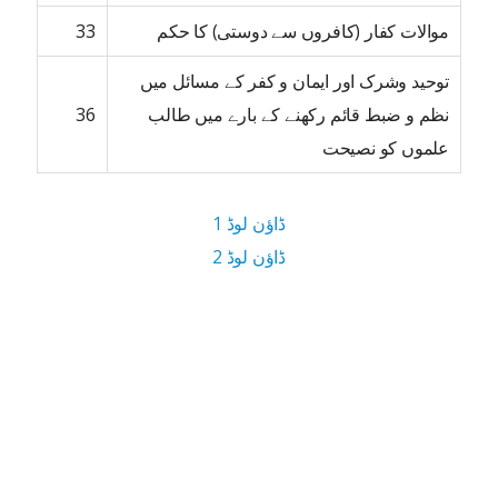
موالات کفار (کافروں سے دوستی) کا حکم
33
توحید وشرک اور ایمان و کفر کے مسائل میں
نظم و ضبط قائم رکھنے کے بارے میں طالب
36
علموں کو نصیحت
ڈاؤن لوڈ 1
ڈاؤن لوڈ 2
1.8 MB ڈاؤن لوڈ سائز