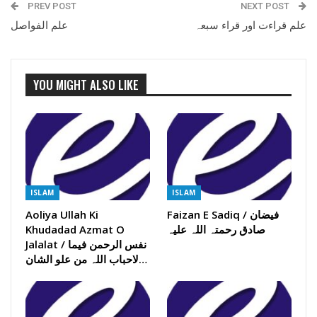
PREV POST
NEXT POST
علم قراءت اور قراء سبعہ
علم الفواصل
YOU MIGHT ALSO LIKE
ISLAM
ISLAM
Faizan E Sadiq / فیضان
Aoliya Ullah Ki
صادق رحمتہ اللہ علیہ
Khudadad Azmat O
Jalalat / نفس الرحمن فیما
لاحباب اللہ من علو الشان…