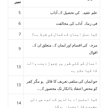
نمبر
علم عقیدہ کی تحصیل کے آداب
5
فی زمانہ آداب کی مخالفت
6
کیا عمل ایمان کے کمال کی شرط ہے؟
7
مرجۂ کی اقسام اور ایمان کے متعلق ان کے
9
اقوال
اعمال کو کلی طور پر چھوڑ دینے والے
13
کا کیا حکم ہے
جو ایمان کی سلفی تعریف کا قائل ہو مگر کفر
13
کو محض اعتقاد یا انکار تک محصور کہے
کیا استہزاء بالدین کے لیے ھی دلی
14
عقیدے کا اعتبار ہوگا