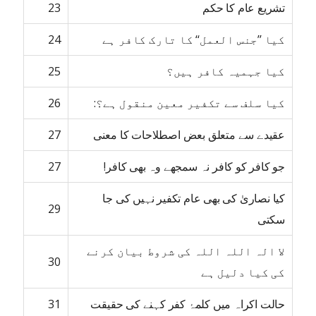
تشریع عام کا حکم
23
کیا ’’جنس العمل‘‘ کا تارک کافر ہے
24
کیا جہمیہ کافر ہیں؟
25
کیا سلف سے تکفیر معین منقول ہے؟:
26
عقیدے سے متعلق بعض اصطلاحات کا معنی
27
جو کافر کو کافر نہ سمجھے وہ بھی کافر!
27
کیا نصاریٰ کی بھی عام تکفیر نہیں کی جا
29
سکتی
لا الہ اللہ اللہ کی شروط بیان کرنے
30
کی کیا دلیل ہے
حالت اکراہ میں کلمۂ کفر کہنے کی حقیقت
31