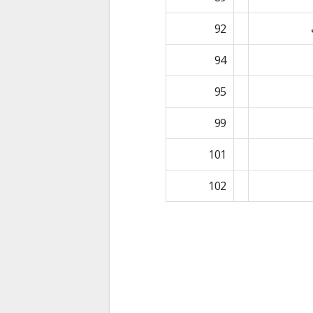
92
94
95
99
101
102