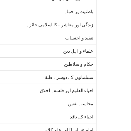
باطنیت پر حملہ
زندگی اور معاشرے کا اسلامی جائزہ
تنقید و احتساب
علماء و اہل دین
حکام و سلاطین
مسلمانوں کے دوسرے طبقے
احیاء العلوم اور فلسفہ اخلاق
محاسبہ نفس
احیاء کے ناقد
امام غزالی  اور علم کلام