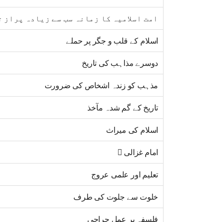
امت اسلامیہ کا زمانہ سب سے زیادہ پراز 
اسلام کے قلب و جگر پر حملے
دوسرے مذاہب کی تاریخ
مذہب کو زندہ اشخاص کی ضرورت
تاریخ کے گم شدہ مآخذ
اسلام کی میراث
امام غزالی 
تعلیم اور علمی عروج
خلوت سے جلوت کی طرف
فلسفہ پر عمل جراحی