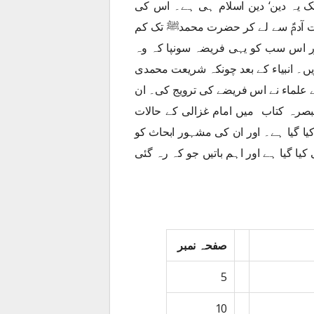
ک یہ دین‘ دین اسلام ہی ہے۔ اس کی
 حضرت آدمؑ سے لے کر حضرت محمدﷺ تک کم
اور اس سب کو یہی فریضہ سونپا کہ وہ
یں۔ انبیاء کے بعد چونکہ شریعت محمدی
 علماء نے اس فریضے کی ترویج کی۔ ان
بصرہ کتاب میں امام غزالی کے حالات
یا گیا ہے۔ اور ان کی مشہور ابحاث کو
کیا گیا ہے اور اہم باتیں جو کہ رہ گئی
صفحہ نمبر
5
10