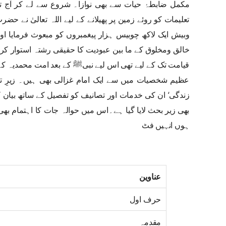
مکمل ضابطۂ حیات سے بھی نوازا۔ شروع سے لے کر آج ت
تعلیمات کو روئے زمین پر پھیلانے کے لیے اللہ تعالیٰ نے
وبیش ایک لاکھ چوبیس ہزار پیغمبروں کو مبعوث فرمایا 
خالق ومخلوق کے ما بین عبودیت کا حقیقی رشتہ استوار کر
قیامت تک کے لیے تھی اس لیے نبیﷺ کے بعد امت محمدیہ کے
عظیم شخصیات میں سے ایک امام غزالی بھی ہیں۔ زیرِ ت
زندگی‘ ان کی خدمات اور تصانیف کو تفصیل کے ساتھ بیان ک
بھی زیر بحث لایا گیا ہے۔اس میں حوالہ جات کا اہتمام بھی 
ہوں انہیں فٹ
عناوین
حرف اول
مقدمہ