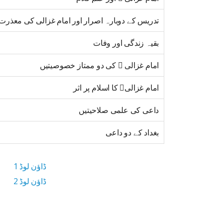
تدریس کے دوبارہ اصرار اور امام غزالی کی معذرت
بقیہ زندگی اور وفات
امام غزالی  کی دو ممتاز خصوصیتیں
امام غزالی کا اسلام پر اثر
داعی کی علمی صلاحیتیں
بغداد کے دو داعی
ڈاؤن لوڈ 1
ڈاؤن لوڈ 2
2.3 MB ڈاؤن لوڈ سائز