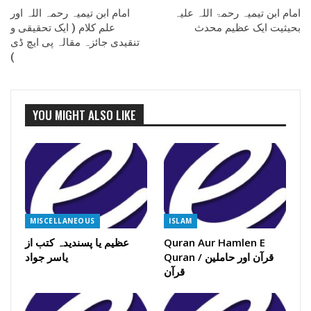
امام ابن تیمیہ رحمۃ اللہ علیہ
امام ابن تیمیہ رحمہ اللہ اور
بحیثیت ایک عظیم محدث
علم کلام ( ایک تحقیقی و
تنقیدی جائزہ مقالہ پی ایچ ڈی
)
YOU MIGHT ALSO LIKE
MISCELLANEOUS
ISLAM
Quran Aur Hamlen E
عظیم یا پسندیدہ کتب از
Quran / قرآن اور حاملین
یاسر جواد
قرآن