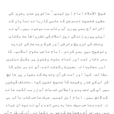
شیخ الاسلام امام ابن تیمیہ ؒ ساتویں صدی ہجری کی
عظیم شخصیت تھے،جن کے علمی کارہائے نمایاں کے
اثرات آج بھی پوری آب وتاب سے موجود ہیں۔آپ نے
اپنی پوری زندگی دین اسلام کی نشرواشاعت ،کتاب
وسنت کی ترویج وترقی اور شرک وبدعت کی تردید
وتوضیح میں بسر کردی ۔امام صاحب علوم اسلامیہ کا
بحر ذخار تھے اور تمام علوم وفنون پر مکمل دسترس
اور مجتہدانہ بصیرت رکھتے تھے۔آپ نے ہر علم کا
مطالعہ کیا اور اسے قرآن وحدیث کے معیار پر جانچ
کر اس کی قدر وقیمت کا صحیح تعین کیا۔مختلف گوشوں
میں آپ کی تجدیدی واصلاحی خدمات آب زر سے لکھے جانے
کے لائق ہیں ۔امام ابن تیمیہ صرف صاحب قلم عالم ہی
نہ تھے ،صاحب سیف مجاہدبھی تھے ،آپ نے میدان جہاد
میں بھی جرأت وشجاعت کے جو ہر دکھائے ۔آپ کی طرح آپ