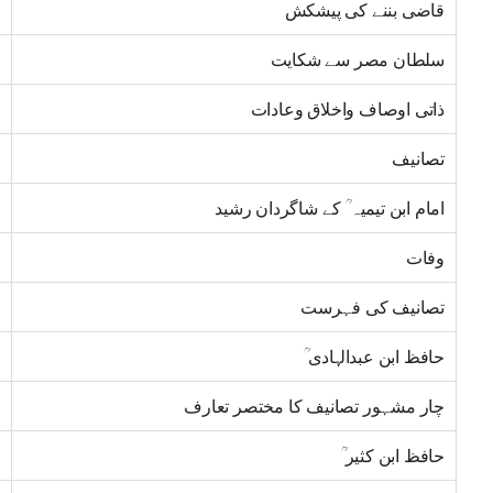
قاضی بننے کی پیشکش
سلطان مصر سے شکایت
ذاتی اوصاف واخلاق وعادات
تصانیف
امام ابن تیمیہ ؒ کے شاگردان رشید
وفات
تصانیف کی فہرست
حافظ ابن عبدالہادی ؒ
چار مشہور تصانیف کا مختصر تعارف
حافظ ابن کثیر ؒ