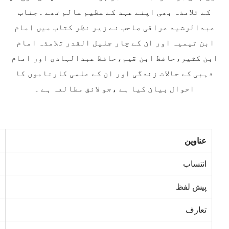
کے تلامذہ بھی اپنے عہد کے عظیم عالم تھے ۔جناب
عبدالرشید عراقی صاحب نے زیر نظر کتاب میں امام
ابن تیمیہ اور ان کے چار جلیل القدر تلامذہ امام
ابن کثیر،حافظ ابن قیم،حافظ عبدالہادی اور امام
ذہبی کے حالات زندگی اور ان کے علمی کارناموں کا
احوال بیان کیا ہے ،جو لائق مطالعہ ہے ۔
عناوین
انتساب
پیش لفظ
تعارف