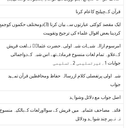
قرآن کےچیلنج کاعام کرنا
ایک مقصد کوکئی عبارتوں سے بیان کرنا (3)دومختلف حکموں کوجم
کردینا بعض اقوال علماء کی ترجیح وتقویبت
امرسوم ازالہ شبہات شبہ اولی۔حضرت عثمانؓ نےلغت قریش
کےعلاوہ تمام لغات منسوخ فرمادئےتھے اس شبہ کےدواجمالی
جوابات 1۔غیرتسلیمی 2۔تسلیمی
شبہ اولی پرتفصلی کلام ازرسالہ حفاظ ومحافظین قرآن تمہید
جواب
اصل جواب مع دلائل وشواہد
فائدہ مصاحف عثمانیہ میں قریش کے سوااورلغات کےبالکیہ منسوخ
نہ نےپر چند شواہد ودلائل