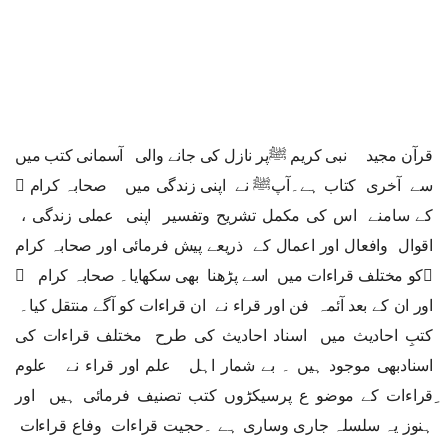
قرآن مجید نبی کریم ﷺپر نازل کی جانے والی آسمانی کتب میں
سے آخری کتاب ہے۔آپﷺ نے اپنی زندگی میں صحابہ کرام ﷢
کے سامنے اس کی مکمل تشریح وتفسیر اپنی عملی زندگی ،
اقوال وافعال اور اعمال کے ذریعے پیش فرمائی اور صحابہ کرام
﷢کو مختلف قراءات میں اسے پڑھنا بھی سکھایا۔ صحابہ کرام ﷢
اور ان کے بعد آئمہ فن اور قراء نے ان قراءات کو آگے منتقل کیا۔
کتبِ احادیث میں اسناد احادیث کی طرح مختلف قراءات کی
اسنادبھی موجود ہیں ۔ بے شمار اہل علم اور قراء نے علوم
ِقراءات کے موضو ع پرسیکڑوں کتب تصنیف فرمائی ہیں اور
ہنوز یہ سلسلہ جاری وساری ہے ۔حجیت قراءات وفاع قراءات