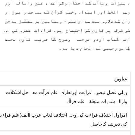
، ہمزات ویاآت کے احکام وقواعد ، فتح وامالہ اور
رسم الخط اور ابتداء وختم قرآن کے مباحث واصول او
ران کے علاوہ بہت سے ان علو م ومضامین پر مشتمل ہے جن
کی طرف ہر قاری کو احتیاج ہو۔ قراءات عشرہ کی اس
اہم کتاب اردو ترجمہ وشرح کا فریضہ قاری محمد
طاہر رحیمی نے انجام دیا ہے ۔
عناوین
پہلی فصل،تبصرہ قراءت اورتعارف علم قرآت معہ حل اشکلات
وازالہ شبہات متعلقہ علم قراآۃ
امراول اختلاف قراءت کی وجہ اختلاف لغاب عرب (الف)علم قراءت
کی تعریف کاحاصل