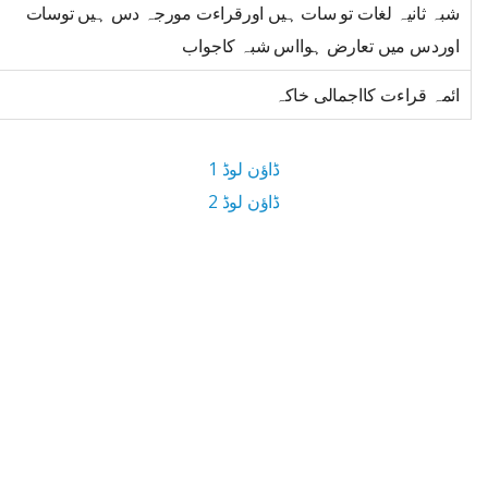
شبہ ثانیہ لغات تو سات ہیں اورقراءت مورجہ دس ہیں توسات
اوردس میں تعارض ہوااس شبہ کاجواب
ائمہ قراءت کااجمالی خاکہ
ڈاؤن لوڈ 1
ڈاؤن لوڈ 2
22 MB ڈاؤن لوڈ سائز