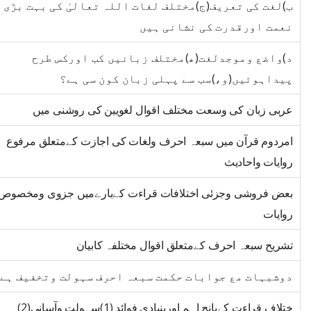
ب)لغت کی تعریف(ج)مختلف لغات اللہ تعالیٰ کی بہت بڑی
نعمت اورقدرت کی نشانی ہیں
د)واضع وموجدلغت(ھ)مختلف زبانیں کب اورکس طرح
پیداہوئیں(و،)سب سے پہلی زبان کون سی ہے؟
عربی زبان کی وسعت مختلف اقوال لغویین کی روشنی میں
امردوم قرآن میں سبعہ احرف ولغات کی اجازت کےمتعلق مرفوع
روایات واحادیث
بعض فروشی وجزئی اختلافات قراءت کےبارےمیں جزوی ومخصوص
روایات
تشریح سبعہ احرف کےمتعلق اقوال مختلفہ کابیان
دوشبہات مع جوابات حکمت سبعہ احرف سہولت وتخفیف ہے
ختلاف قراءت کےپانچ اہم اوربنیادی فوائد (1)سہولت وآسانی(2)