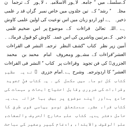
کےسلسلے میں ’’ جامعہ لاہور الاسلامیہ ، لاہور کے ترجما ن
مجلہ ’’ رشد‘‘ کے تین جلدوں میں خاص نمبر گراں قد ر علمی
ذخیرہ ہے اور اردو زبان میں اس نوعیت کی اولین علمی کاوش
ہے ۔اللہ تعالیٰ قراءات کے موضوع پر اس ضخیم علمی
ذخیرہ کےمرتبین وناشرین کی اس عمدہ کاوش کو قبول فرمائے ۔
آمین زیر نظر کتاب ’’کشف النظر ترجمہ النشر فی القراءات
العشر‘‘قراءات کے مشہور ومعروف امام محمد بن محمد
الجزری﷫ کی فن تجوید وقراءات پر کتاب ’’ النشر فی القراءات
العشر‘‘ کا اردوترجمہ وشرح ہے۔امام جزری ﷫ نے یہ عظیم
کتاب کل نو ماہ میں مکمل کی ۔ یہ کتاب فنِّ تجوید
وقراءات کی ضروری وقابل احتیاج ابحاث و مہمات کی
جامع ہےاور اپنے موضوع پر بیش بہا خزانہ ہے۔یہ
کتاب قراء عشرہ سےمتعلق نوسو بیاسی قوی طرق کا
حامل دفتر ہےیہ کتاب علم مخارج الحروف والصفات،
علم الوقوف والابتداء ،ادغام کبیر وصغیر کی مباحث