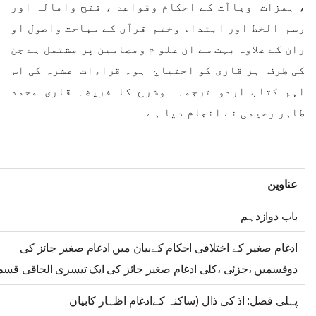
، ہمزات ویاآت کے احکام وقواعد ، فتح وامالہ اور
رسم الخط اور ابتداء وختم قرآن کے مباحث واصول او
ران کے علاوہ بہت سے ان علو م ومضامین پر مشتمل ہے جن
کی طرف ہر قاری کو احتیاج ہو۔ قراءات عشرہ کی اس
اہم کتاب اردو ترجمہ وشرح کا فریضہ قاری محمد
طاہر رحیمی نے انجام دیا ہے ۔
عناوین
باب دوازدہم
ادغام صغیر کے اختلافی احکام کےبیان میں ادغام صغیر جائز کی
دوقسمیں ،جزئی ،کلی ادغام صغیر جائز کی ایک تیسری الحاقی قسم
پہلی فصل: اذ کی ذال (ساکنہ کےادغام اظہار کابیان