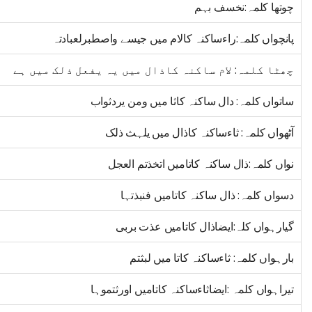
چوتھا کلمہ:نخسف بہم
پانچواں کلمہ:راءساکنہ کالام میں جیسے واصطبرلعبادتہ
چھٹا کلمہ: لام ساکنہ کاذال میں یہ یفعل ذلک میں ہے
ساتواں کلمہ: دال ساکنہ کاثا میں ومن یردثواب
آٹھواں کلمہ: ثاءساکنہ کاذال میں یلہث ذلک
نواں کلمہ:ذال ساکنہ کاتامیں اتخذتم العجل
دسواں کلمہ: ذال ساکنہ کاتامیں فنبذتہا
گیارہواں کلہ:ایضاذال کاتامیں عذت بربی
بارہواں کلمہ: ثاءساکنہ کاتا میں لبثتم
تیراہواں کلمہ :ایضاثاءساکنہ کاتامیں اورثتموہا