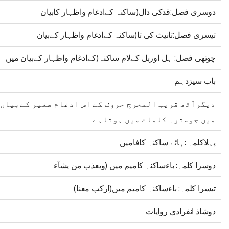
دوسری فصل:قدکی دال(ساکنہ کےادغام واظہار کابیان
تیسری فصل:تانیث کی تا(ساکنہ کےادغام واظہار کےبیان
چوتھی فصل: ہل اوربل کےلام ساکنہ(کےادغام واظہار کےبیان میں
باب سیزدہم
دیگرآٹھ قریب المخرج حروف کے اس ادغام صغیر کےبیان
میں جوسترہ کلمات میں ہوتاہے
پہلاکلمہ :ہائے ساکنہ کافامیں
دوسرا کلمہ: باءساکنہ کامیم میں (ویعذب من یشآء
تیسرا کلمہ: باءساکنہ کامیم میں(ارکب معنا)
دوشاذ انفرادی روایات