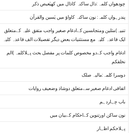
چودھواں کلمہ :دال ساکنہ کاذال میں کھیٰعیص ذکر
پندرہواں کلمہ: نون ساکنہ کاواؤ میں یٰسین والقرآن
تنبیہ)مثلین ومتجانسین کےادغام صغیر واجب متفق علیہ کےمتعلق
ایک قاعدہ کلیہ مع مستثنیات بعض دیگر تفصیلات الف قاعدہ کلیہ
ادغام واجب کےدو مخصوص کلمات پر مفصل بحث پہلاکلمہ )الم
نخلقکم
دوسرا کلمہ:مالیہ صلک
اتفاقی ادغام صغیر سےمتعلق دوشاذ وضعیف روایات
باب چہاردہم
نون ساکن اورتنوین کےاحکام کےبیان میں
پہلاحکم اظہار