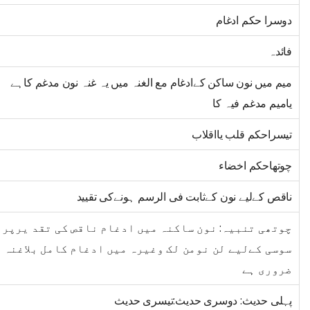
دوسرا حکم ادغام
فائدہ
میم میں نون ساکن کےادغام مع الغنہ میں یہ غنہ نون مدغم کاہے
یامیم مدغم فیہ کا
تیسراحکم قلب یااقلاب
چوتھاحکم اخضاء
ناقص کےلیے نون کےثابت فی الرسم ہونےکی تقیید
چوتھی تنبیہ: نون ساکنہ میں ادغام ناقص کی تقد یرپر
سوسی کےلیے لن نومن لک وغیرہ میں ادغام کامل بلاغنہ
ضروری ہے
پہلی حدیث: دوسری حدیث:تیسری حدیث