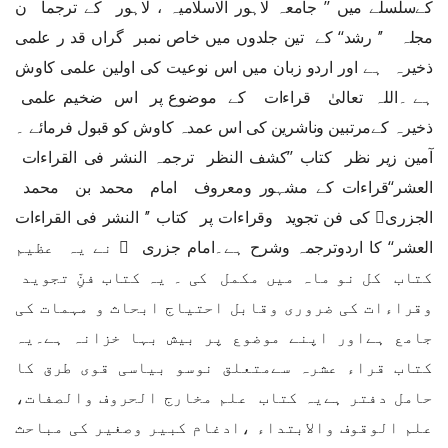
کےسلسلے میں ’’ جامعہ لاہور الاسلامیہ ، لاہور کے ترجما ن
مجلہ ’’ رشد‘‘ کے تین جلدوں میں خاص نمبر گراں قد ر علمی
ذخیرہ ہے اور اردو زبان میں اس نوعیت کی اولین علمی کاوش
ہے ۔اللہ تعالیٰ قراءات کے موضوع پر اس ضخیم علمی
ذخیرہ کےمرتبین وناشرین کی اس عمدہ کاوش کو قبول فرمائے ۔
آمین زیر نظر کتاب ’’کشف النظر ترجمہ النشر فی القراءات
العشر‘‘قراءات کے مشہور ومعروف امام محمد بن محمد
الجزری﷫ کی فن تجوید وقراءات پر کتاب ’’ النشر فی القراءات
العشر‘‘ کا اردوترجمہ وشرح ہے۔امام جزری ﷫ نے یہ عظیم
کتاب کل نو ماہ میں مکمل کی ۔ یہ کتاب فنِّ تجوید
وقراءات کی ضروری وقابل احتیاج ابحاث و مہمات کی
جامع ہےاور اپنے موضوع پر بیش بہا خزانہ ہے۔یہ
کتاب قراء عشرہ سےمتعلق نوسو بیاسی قوی طرق کا
حامل دفتر ہےیہ کتاب علم مخارج الحروف والصفات،
علم الوقوف والابتداء ،ادغام کبیر وصغیر کی مباحث