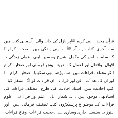
قرآن مجید نبی کریم ﷺپر نازل کی جانے والی آسمانی کتب میں
سے آخری کتاب ہے۔آپﷺ نے اپنی زندگی میں صحابہ کرام ﷢
کے سامنے اس کی مکمل تشریح وتفسیر اپنی عملی زندگی ،
اقوال وافعال اور اعمال کے ذریعے پیش فرمائی اور صحابہ کرام
﷢کو مختلف قراءات میں اسے پڑھنا بھی سکھایا۔ صحابہ کرام ﷢
اور ان کے بعد آئمہ فن اور قراء نے ان قراءات کو آگے منتقل کیا۔
کتبِ احادیث میں اسناد احادیث کی طرح مختلف قراءات کی
اسنادبھی موجود ہیں ۔ بے شمار اہل علم اور قراء نے علوم
ِقراءات کے موضو ع پرسیکڑوں کتب تصنیف فرمائی ہیں اور
ہنوز یہ سلسلہ جاری وساری ہے ۔حجیت قراءات وفاع قراءات