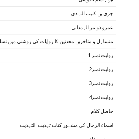
جری بن کلیب النہدی
عمرو ذو مر الہمدانی
متساہل و متاخرین محدثین کا روایات کی روشنی میں تسا
روایت نمبر 1
روایت نمبر2
روایت نمبر3
روایت نمبر4
حاصل کلام
اسماء الرجال کی مشہور کتاب تہذیب التہذیب