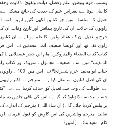
ونسب، قوم ووطن، علم وفضل، دیانت وتقویٰ، ذکاوت وحف
کا بیان ہوتا ہے، بغیراس علم کے حدیث کی جانچ مشکل ہےرا
تعدیل کے سلسلہ میں جو کتابیں لکھی گئیں انہیں کتب ا
راویوں کے حالات, ان کی تاریخ پیدائش اور تاریخ وفات, ان ک
جرح و تعدیل, ان کے عقائد وغیرہ کا علم ہوتا ہے۔ ان کتابوں
راوی ثقہ تھا اور کونسا ضعیف۔ائمہ محدثین نے اس فن 
کتاب’’کتاب الضعاء والمتروکین‘‘امام ابن حجر عسقلانی ﷫ ک
التہذیب‘‘ میں سے ضعیف، مجہول ، متروک اور کذاب راو
جناب ابو محمد خر
ان کی اصل کتابوں سےنقل کیا ہے۔ مترجم نے اکثر را
ہے طوالت کی وجہ سے تعدیل کو حذف کردیا ہے ۔یہ ’’کتاب
جسے نیٹ سے ڈاؤنلوڈ کیا گیا ہے اس کی باقی جلدیں دستیا
تعالیٰ مترجم وناشرین کی اس کاوش کو قبول فرمائے اور ط
کام مفید بنائے ۔( آمین)