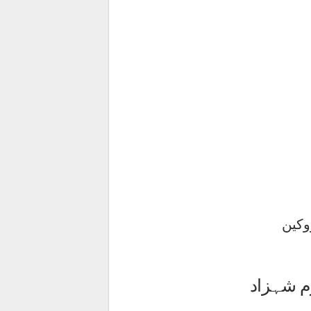
وکین
م شہزاد