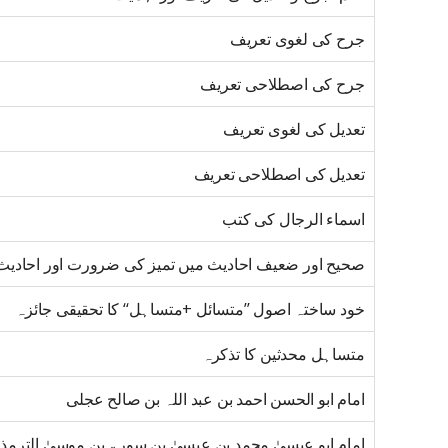
جرح کی لغوی تعریف
جرح کی اصطلاحی تعریف
تعدیل کی لغوی تعریف
تعدیل کی اصطلاحی تعریف
اسماء الرجال کی کتب
صحیح اور ضعیف احادیث میں تمیز کی ضرورت اور احادیث 
خود ساختہ اصول ’’متسائل +متساہل‘‘ کا تحقیقی جائزہ
متساہل محدثین کا تذکرہ
امام ابو الحسن احمد بن عبد اللہ بن صالح عجلی
امام ابو عیسیٰ محمد بن عیسیٰ بن سورۃ بن موسیٰ الترمذ