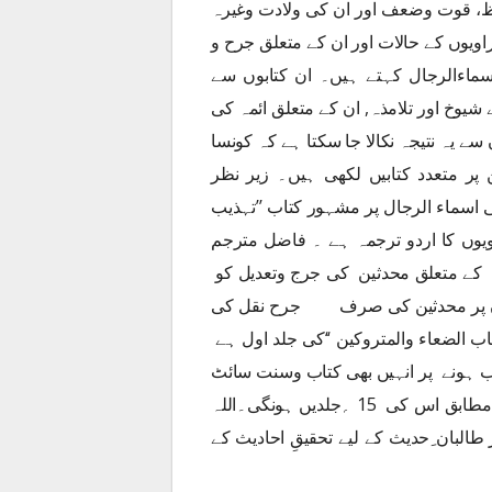
ظ، قوت وضعف اور ان کی ولادت وغیرہ
ویوں کے حالات اور ان کے متعلق جرح و
سماءالرجال کہتے ہیں۔ ان کتابوں سے
ے شیوخ اور تلامذہ, ان کے متعلق ائمہ کی
 سے یہ نتیجہ نکالا جا سکتا ہے کہ کونسا
پر متعدد کتابیں لکھی ہیں۔ زیر نظر
ی اسماء الرجال پر مشہور کتاب ’’تہذیب
یوں کا اردو ترجمہ ہے ۔ فاضل مترجم
م شہزاد﷾ نے اس میں 100 ؍ راویوں کے متعلق محدثین کی جرج وتعدیل کو
ویوں پر محدثین کی صرف جرح نقل کی
 الضعاء والمتروکین ‘‘کی جلد اول ہے
ب ہونے پر انہیں بھی کتاب وسنت سائٹ
پر پبلش کردیا جائے گا ۔( ان شاء اللہ ) مترجم کے اندازے کےمطابق اس کی 15 ؍جلدیں ہونگی۔اللہ
البان ِحدیث کے لیے تحقیقِ احادیث کے