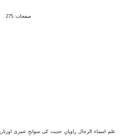
صفحات: 275
علم اسماء الرجال راویانِ حدیث کی سوانحِ عمری اورتا