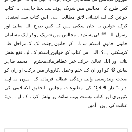
کس طرح کی مجالس میں شریک ہونے سے بچنا چاہیے۔ یہ کتاب
خواتین کے لیے انتہائی لائق مطالعہ ہے۔ اس کتاب سے استفادہ
کرکے خواتین یہ جان سکتی ہیں کہ کس طرح اللہ تعالیٰ اور
رسول اللہ ﷺ کی پسندیدہ مجالس میں شریک ہوکر ایک مسلمان
خاتون خاتونِ اسلام سےلے کر خاتون ِجنت تک کےمراحل طے
کرسکتی ہے؟۔اللہ اس کتاب کو خواتین ِاسلام کے لیے نفع بخش
بنائے اور اللہ تعالیٰ جزائے خیر عطافرمائےمحترم محمد طاہر
نقاش ﷾ کو اور ان کے علم وعمل ،کاروبار میں برکت او ران کو
صحت وتندرستی والی زندگی عطائے فرمائے کہ انہوں نے اپنے
ادارے’’ دار الابلاغ‘‘ کی مطبوعات مجلس التحقیق الاسلامی کی
لائبریری اور کتاب وسنت ویب سائٹ پر پبلش کرنے کے لیے ہدیۃً
عنائت کی ہیں۔ آمین