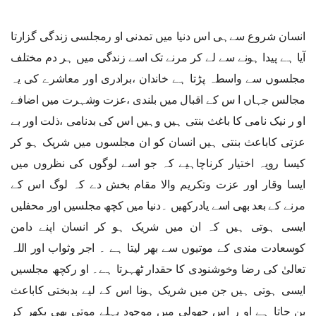
انسان شروع سےہی اس دنیا میں تمدنی او رمجلسی زندگی گزارتا
آیا ہے پیدا ہونے سے لے کر مرنے تک اسے زندگی میں ہر دم مختلف
مجلسوں سے واسطہ پڑتا ہے خاندان ،برادری اور معاشرے کی یہ
مجالس جہاں ا س کے اقبال میں بلندی ،عزت وشہرت میں اضافے
او ر نیک نامی کا باغث بنتی ہیں وہیں اس کی بدنامی ،ذلت اور بے
عزتی کاباعث بنتی ہیں انسان کو ان مجلسوں میں شریک ہو کر
کیسا رویہ اختیار کرناچاہیے کہ جو اسے لوگوں کی نظروں میں
ایسا وقار اور عزت وتکریم والا مقام بخش دے کہ لوگ اس کے
مرنے کے بعد بھی اسے یادرکھیں ۔دنیا میں کچھ مجلسیں اور محفلیں
ایسی ہوتی ہیں کہ ان میں شریک ہو کر انسان اپنے دامن
کوسعادت مندی کے موتیوں سے بھر لیتا ہے ۔ اجر وثواب اور اللہ
تعالیٰ کی رضا وخوشنودی کا حقدار ٹھہرتا ہے۔ او رکچھ مجلسیں
ایسی ہوتی ہیں جن میں شریک ہونا اس کے لیے بدبختی کاباعث
بن جاتا ہے او ر اس جھولی میں موجود پہلے موتی بھی بکھر کر