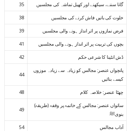
گانا سننے، سیکھنے اور کھیل تماشہ کی مجلسیں
35
خلوت کی باتیں فاش کرنے کی مجلسیں
38
فرض نمازوں پر اثر انداز ہونے والی مجلسیں
39
بچوں کی تربیت پر اثر انداز ہونے والی مجلسیں
41
ڈش انٹینا کا شرعی حکم
42
پانچواں عنصر: مجالس کو زیادہ سے زیادہ موزوں
44
کیسے بنائیں
چھٹا عنصر: خلاصہ کلام
48
ساتواں عنصر: مجالس کے خاتمہ پر وقفہ (طریقہ)
49
بنویﷺ
آداب مجالس
54