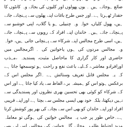
ضائع ہوجاتے ہیں ۔ یوں پھولوں اور کلیوں کی بجائے وہ کانٹوں کا
حقدار ٹھہرتا ہے۔اور جس طرح باغات اپنے پھلوں سے پہنچانے جاتے
ہیں، پھول کلیاں، خواہ وہ چنبیلی ہو یا گلاب، اپنی خوشبو سے
پہنچانے جاتے ہیں۔ خاندان اپنے افراد کے رویوں سے پہنچانے جاتے
ہیں، اسی طرح مجالس اپنے شرکاء سے پہنچانی جاتی ہیں، خواہ
وہ مجالس مردوں کی ہوں یاخواتین کی ۔ اگرمجالس میں
حاضری اور کار گزاری کا ماحاصل مثبت، پسندیدہ ،مہذب
اورافرادو معاشرے کےلیے باعث نفع و راحت ہو توسمجھا جاتا ہے
کہ یہ مجلس قابل تعریف وستائش ہے ۔اگر مجلس اس کے
برعکس ہوتو اس کو ہمیشہ برے الفاظ سے یاد کیا جاتا ہے اور اس
کے شرکاء کو کوئی بھی تحسین بھری نظروں اور پسندیدگی سے
نہیں دیکھتا، بلکہ خود بھی ایسی مجلس سے بچتا ہے اور اپنے قریبی
افراد اور اپنے خاندان کو بھی اس سے بچانے کی بھر پور کوشش کرتا
ہے۔خاص طور پر جب یہ مجالس خواتین کی ہوگی تو معاملہ
مزید احتیاط طلب ہوجائے گا۔ خواتین کی مجالس اس لیے بھی