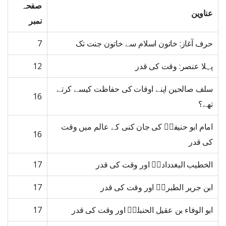
صفحہ
عناوین
نمبر
حرف آغاز: خاتون اسلام سے خاتون جنت تک
7
پہلا عنصر: وقت کی قدر
12
سلف صالحین اپنے اوقات کی حفاظت کیسے کرتے
16
تھے؟
امام ابو حنیفہؒ کی جان کنی کے عالم میں وقت
16
کی قدر
الخطیب البغددادیؒ اور وقت کی قدر
17
ابن جریر الطبریؒ اور وقت کی قدر
17
ابو الوفاء بن عقیل الحنبلیؒ اور وقت کی قدر
17