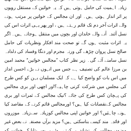
زیادہ اہمیت کی حامل ہوتی ہیں کہ یہ خواتین کے مستقل رویوں
پر اثر انداز ہوتی ہیں۔ اور ان مجالس کے خواتین پر مرتب ہونے
والے اثرات آخر دم تک قائم رہتے ہیں ، اور پھر یہی اثرات اس کی
نسل آئندہ آنے والے خاندان اور بچوں میں منتقل ہوجاتے ہیں۔ اگر
یہ اثرات مثبت ہوں گے تو صحت مند افکار ونظریات کی حامل
صالح نسل پروان چڑھے گی ورنہ مجرم اور دنگا وفساد کی دلدادہ
نسل سامنے آئے گی۔ زیر نظر کتاب ’’مجالس خواتین‘‘ محمد امین
بن مرزا عالم کی تصنیف ہے جس میں انہوں نے بڑے احسن انداز
میں اس بات کو واضح کیا ہے کہ ایک مسلمان بہن کو کس طرح
کی مجلس میں شرکت کرنی چاہیے؟اور اچھی اور بری مجالس
کی پہچان کس طرح کی جائے ؟نیک مجالس کے ثمرات اور بری
مجالس کےنقصانات کیا ہیں؟ اورمجالس قائم کرنے کے مقاصد کیا
ہونے چاہئیں؟ اور خواتین اپنی مجالس کوزیادہ سےزیادہ موزروں
اور فائدہ مند کیسے بناسکتی ہیں؟ مزید برآں مصنفہ نے بعض غیر
موزوں مجالس کی نشاندہی کرتے ہوئے یہ بھی بتایا کہ خواتین کو