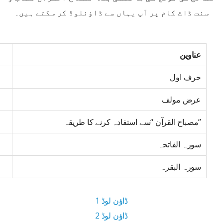
سنت ڈاٹ کام پر آپ یہاں سے ڈاؤنلوڈ کر سکتے ہیں۔
عناوین
حرف اول
عرض مولف
’’مصباح القرآن ‘‘سے استفادہ کرنے کا طریقہ
سورہ الفاتحہ
سورہ البقرہ
ڈاؤن لوڈ 1
ڈاؤن لوڈ 2