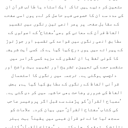
متعین کر دئیے ہیں تاکہ ایک استاد یا طالب قرآن ان
کی مدد سے ان کا خصوصی فہم حاصل کر لے، یوں اسی صفحے
کے مقابل صفحہ پر پھر انھی تین رنگوں میں تقسیم
الفاظ قرآن کے معانی کو بھی ’مفتاح‘ کے اصولوں کے
مطابق انھی رنگوں میں قواعد کی تقسیم اور جوڑ توڑ
کے پیرائے میں یوں درج کیا گیا ہے کہ کسی آیت شریفہ
کا کوئی لفظ یا ان لفظوں کے مزید کسی گرامر میں
منقسم حصے کی تعیین، تشریح اور تفہیم بہت واضح اور
دلچسپ ہوگئی ہے۔ ترجمہ میں رنگوں کا استعمال
قرآنی الفاظ کے رنگوں کے مطابق کیا گیا ہے، بعض
الفاظ کی ضروری وضاحت بھی حاشیہ میں کر دی گئی ہے۔
’مصباح القرآن‘ کو پڑھنے سے قبل اگر پروفیسر صاحب
کی کتاب ’مفتاح القرآن‘ میں بیان کردہ علامات کو
سمجھ لیا جائے تو قرآن فہمی میں یقیناً بہت بہتر
نتائج کی توقع کی جا سکتی ہے۔ ’مفتاح القرآن‘ کتاب و