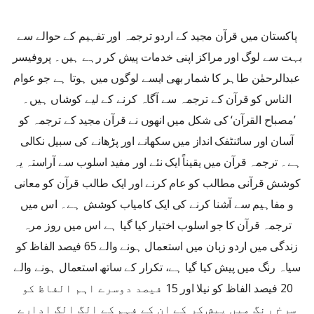
پاکستان میں قرآن مجید کے اردو ترجمہ اور تفہیم کے حوالے سے
بہت سے لوگ اور مراکز اپنی خدمات پیش کر رہے ہیں۔ پروفیسر
عبدالرحمٰن طاہر کا شمار بھی ایسے لوگوں میں ہوتا ہے جو عوام
الناس کو قرآن کے ترجمہ سے آگاہ کرنے کے لیے کوشاں ہیں۔
’مصباح القرآن‘ کی شکل میں انھوں نے قرآن مجید کے ترجمہ کو
آسان اور سائنٹفک انداز میں سکھانے اور پڑھانے کی سبیل نکالی
ہے۔ ترجمہ قرآن میں یقیناً ایک نئے اور مفید اسلوب سے آراستہ یہ
کوشش قرآنی مطالب کو عام کرنے اور ایک طالب قرآن کو معانی
و مفاہیم سے آشنا کرنے کی ایک کامیاب کوشش ہے۔ اس میں
ترجمہ قرآن کا جو اسلوب اختیار کیا گیا ہے اس میں روز مرہ
زندگی میں اردو زبان میں استعمال ہونے والے 65 فیصد الفاظ کو
سیاہ رنگ میں پیش کیا گیا ہے، تکرار کے ساتھ استعمال ہونے والے
20 فیصد الفاظ کو نیلا اور 15 فیصد دوسرے اہم الفاظ کو
سرخ رنگ میں پیش کر کے ان کے فہم کے الگ الگ ادارے